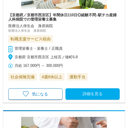
【京都府／京都市西京区】年間休日110日◎経験不問♪駅チカ産婦
人科病院での管理栄養士募集
医療法人倖生会 身原病院
医療法人倖生会 身原病院
転職支援サービス経由
管理栄養士・栄養士 / 正職員
京都府 京都市西京区 上桂宮ノ後町6‐8
月給
167,000円
～
300,000円
社会保険完備
4週8休以上
通勤手当
詳細を見る
気になる