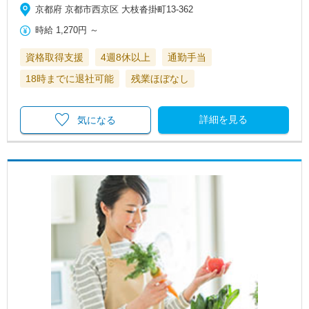
京都府 京都市西京区 大枝沓掛町13-362
時給
1,270円
～
資格取得支援
4週8休以上
通勤手当
18時までに退社可能
残業ほぼなし
詳細を見る
気になる