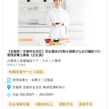
【京都府／京都市右京区】完全週休2日制＆残業少なめ◎施設での
管理栄養士募集《正社員》
介護老人保健施設ケア・スポット梅津
医療法人平盛会
転職支援サービス経由
管理栄養士・栄養士 / 正職員
京都府 京都市右京区 梅津尻溝町66-1
月給
200,000円
～
260,000円
社会保険完備
4週8休以上
通勤手当
資格手当