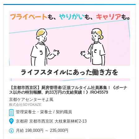
【京都市西京区】厨房管理者/正規フルタイム社員募集！《ボーナ
ス以外の特別報酬、約33万円の支給実績！》/RO45579
京都ケアセンターそよ風
株式会社SOYOKAZE
管理栄養士・栄養士 / 契約職員
京都府 京都市西京区 大枝東新林町2-13
月給
198,000円
～
235,000円