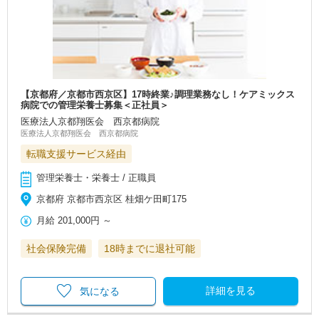
【京都府／京都市西京区】17時終業♪調理業務なし！ケアミックス
病院での管理栄養士募集＜正社員＞
医療法人京都翔医会 西京都病院
医療法人京都翔医会 西京都病院
転職支援サービス経由
管理栄養士・栄養士 / 正職員
京都府 京都市西京区 桂畑ケ田町175
月給
201,000円
～
社会保険完備
18時までに退社可能
詳細を見る
気になる