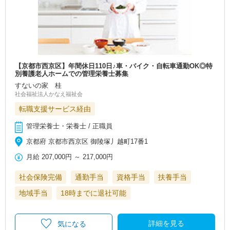
【京都市西京区】年間休日110日♪車・バイク・自転車通勤OK◎特
別養護老人ホームでの管理栄養士募集
すないの家 桂
社会福祉法人かなえ福祉会
転職支援サービス経由
管理栄養士・栄養士 / 正職員
京都府 京都市西京区 御陵塚丿越町17番1
月給
207,000円
～
217,000円
社会保険完備
通勤手当
資格手当
扶養手当
地域手当
18時までに退社可能
詳細を見る
気になる