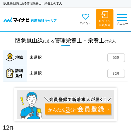
阪急嵐山線にある管理栄養士・栄養士の求人
ログイン
気になる
メニュー
会員登録
阪急嵐山線
管理栄養士・栄養士
にある
の
求人
未選択
地域
変更
詳細
未選択
変更
条件
12
件