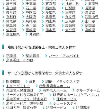
埼玉県
千葉県
東京都
神奈川県
新潟県
富山県
石川県
福井県
山梨県
長野県
岐阜県
静岡県
愛知県
三重県
滋賀県
京都府
大阪府
兵庫県
奈良県
和歌山県
鳥取県
島根県
岡山県
広島県
山口県
徳島県
香川県
愛媛県
高知県
福岡県
佐賀県
長崎県
熊本県
大分県
宮崎県
鹿児島県
沖縄県
雇用形態から管理栄養士・栄養士求人を探す
正職員
契約職員
パート・アルバイト
業務委託・その他
サービス形態から管理栄養士・栄養士求人を探す
医療機関
歯科
調剤・ドラッグストア
ドラッグストア
特別養護老人ホーム
介護老人保健施設
有料老人ホーム
グループホーム
サービス付き高齢者住宅
軽費老人ホーム（ケアハウス）
居宅系サービス 障害分野
通所サービス
通所サービス 障害分野
ショートステイ
短期入所 障害分野
訪問サービス
訪問看護