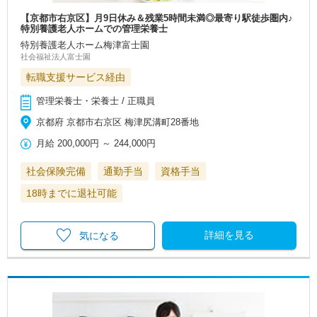
【京都市右京区】月9日休み＆残業5時間未満◎最寄り駅徒歩圏内♪
特別養護老人ホームでの管理栄養士
特別養護老人ホーム梅津富士園
社会福祉法人富士園
転職支援サービス経由
管理栄養士・栄養士 / 正職員
京都府 京都市右京区 梅津尻溝町28番地
月給
200,000円
～
244,000円
社会保険完備
通勤手当
資格手当
18時までに退社可能
詳細を見る
気になる