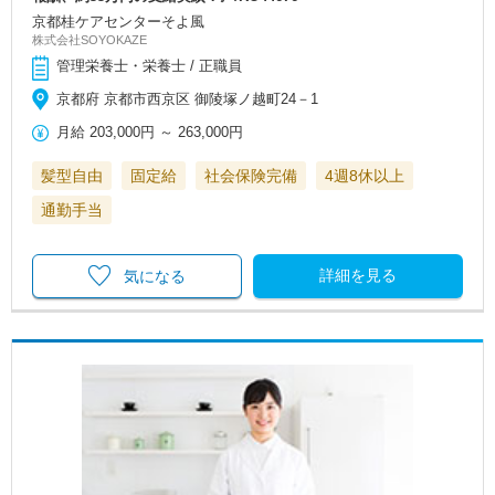
京都桂ケアセンターそよ風
株式会社SOYOKAZE
管理栄養士・栄養士 / 正職員
京都府 京都市西京区 御陵塚ノ越町24－1
月給
203,000円
～
263,000円
髪型自由
固定給
社会保険完備
4週8休以上
通勤手当
詳細を見る
気になる