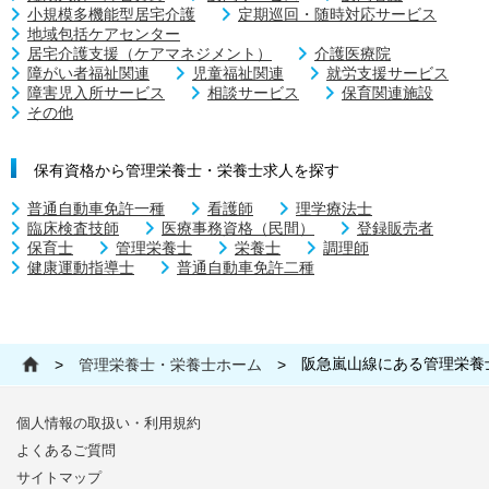
小規模多機能型居宅介護
定期巡回・随時対応サービス
地域包括ケアセンター
居宅介護支援（ケアマネジメント）
介護医療院
障がい者福祉関連
児童福祉関連
就労支援サービス
障害児入所サービス
相談サービス
保育関連施設
その他
保有資格から管理栄養士・栄養士求人を探す
普通自動車免許一種
看護師
理学療法士
臨床検査技師
医療事務資格（民間）
登録販売者
保育士
管理栄養士
栄養士
調理師
健康運動指導士
普通自動車免許二種
阪急嵐山線にある管理栄養
>
管理栄養士・栄養士ホーム
>
個人情報の取扱い・利用規約
よくあるご質問
サイトマップ