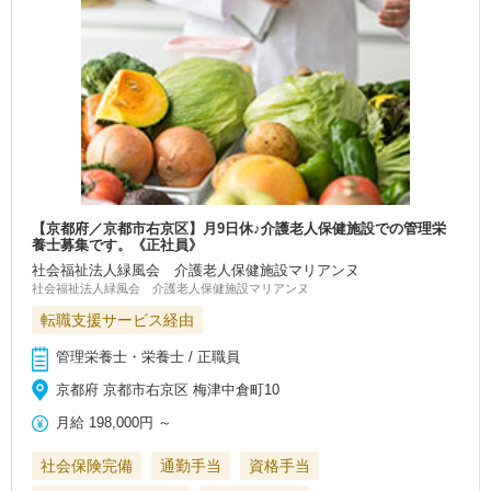
【京都府／京都市右京区】月9日休♪介護老人保健施設での管理栄
養士募集です。《正社員》
社会福祉法人緑風会 介護老人保健施設マリアンヌ
社会福祉法人緑風会 介護老人保健施設マリアンヌ
転職支援サービス経由
管理栄養士・栄養士 / 正職員
京都府 京都市右京区 梅津中倉町10
月給
198,000円
～
社会保険完備
通勤手当
資格手当