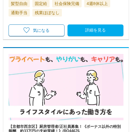
髪型自由
固定給
社会保険完備
4週8休以上
通勤手当
残業ほぼなし
詳細を見る
気になる
【京都市西京区】厨房管理者/正社員募集！《ボーナス以外の特別
報酬、約33万円の支給実績！》/RO44676