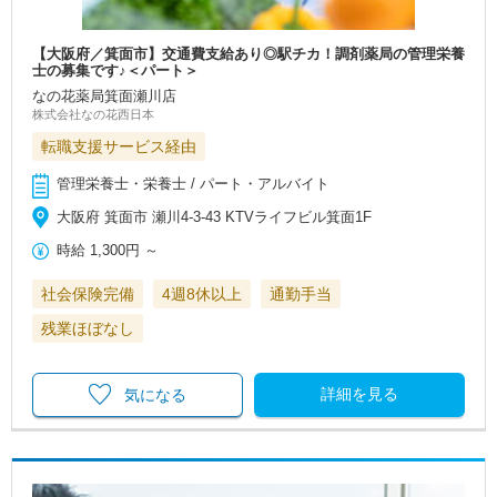
【大阪府／箕面市】交通費支給あり◎駅チカ！調剤薬局の管理栄養
士の募集です♪＜パート＞
なの花薬局箕面瀬川店
株式会社なの花西日本
転職支援サービス経由
管理栄養士・栄養士 / パート・アルバイト
大阪府 箕面市 瀬川4-3-43 KTVライフビル箕面1F
時給
1,300円
～
社会保険完備
4週8休以上
通勤手当
残業ほぼなし
詳細を見る
気になる