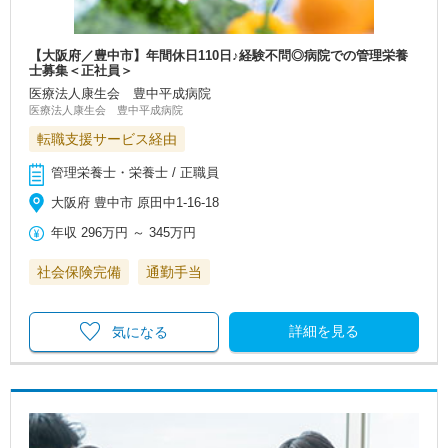
【大阪府／豊中市】年間休日110日♪経験不問◎病院での管理栄養
士募集＜正社員＞
医療法人康生会 豊中平成病院
医療法人康生会 豊中平成病院
転職支援サービス経由
管理栄養士・栄養士 / 正職員
大阪府 豊中市 原田中1‐16‐18
年収
296万円
～
345万円
社会保険完備
通勤手当
詳細を見る
気になる