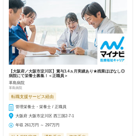
【大阪府／大阪市淀川区】賞与3.4ヵ月実績あり★残業ほぼなし◎
病院にて栄養士募集！＜正職員＞
革島病院
革島病院
転職支援サービス経由
管理栄養士・栄養士 / 正職員
大阪府 大阪市淀川区 西三国2-7-1
年収
261万円
～
297万円