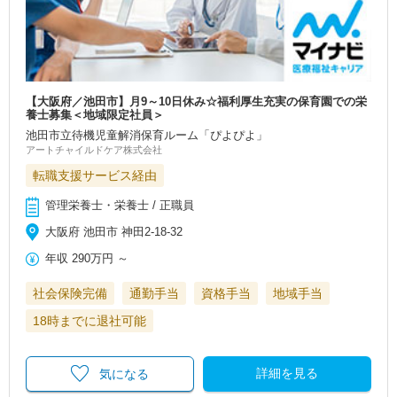
【大阪府／池田市】月9～10日休み☆福利厚生充実の保育園での栄
養士募集＜地域限定社員＞
池田市立待機児童解消保育ルーム「ぴよぴよ」
アートチャイルドケア株式会社
転職支援サービス経由
管理栄養士・栄養士 / 正職員
大阪府 池田市 神田2-18-32
年収
290万円
～
社会保険完備
通勤手当
資格手当
地域手当
18時までに退社可能
詳細を見る
気になる