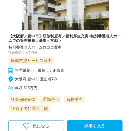
【大阪府／豊中市】研修制度有／福利厚生充実♪特別養護老人ホー
ムでの管理栄養士募集＜常勤＞
特別養護老人ホームロココ豊中
社会福祉法人甲有会
転職支援サービス経由
管理栄養士・栄養士 / 正職員
大阪府 豊中市 宝山町7-8
年収
316万円
～
社会保険完備
通勤手当
資格手当
18時までに退社可能
詳細を見る
気になる