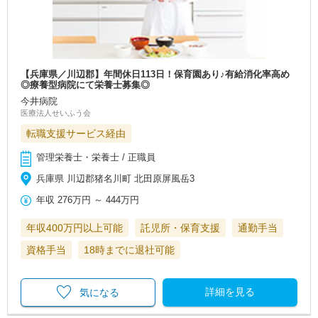
【兵庫県／川辺郡】年間休日113日！保育園あり♪有給消化率高め
◎療養型病院にて栄養士募集◎
今井病院
医療法人せいふう会
転職支援サービス経由
管理栄養士・栄養士 / 正職員
兵庫県 川辺郡猪名川町 北田原屏風岳3
年収
276万円
～
444万円
年収400万円以上可能
託児所・保育支援
通勤手当
資格手当
18時までに退社可能
詳細を見る
気になる