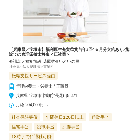
【兵庫県／宝塚市】福利厚生充実◎賞与年3回4ヵ月分支給あり♪施
設での管理栄養士募集＜正社員＞
介護老人福祉施設 花屋敷せいれいの里
社会福祉法人聖隷福祉事業団
転職支援サービス経由
管理栄養士・栄養士 / 正職員
兵庫県 宝塚市 切畑字長尾山5-321
月給
204,000円
～
社会保険完備
年間休日120日以上
通勤手当
住宅手当
役職手当
扶養手当
18時までに退社可能