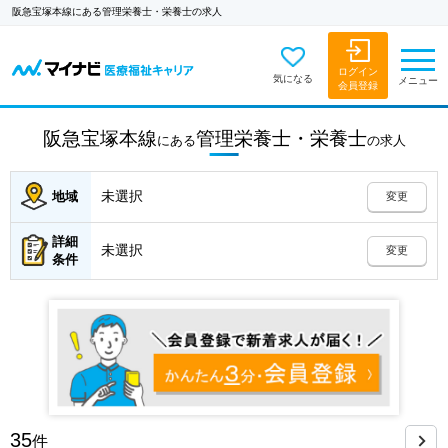
阪急宝塚本線にある管理栄養士・栄養士の求人
ログイン
気になる
メニュー
会員登録
阪急宝塚本線
管理栄養士・栄養士
にある
の
求人
未選択
地域
変更
詳細
未選択
変更
条件
35
件