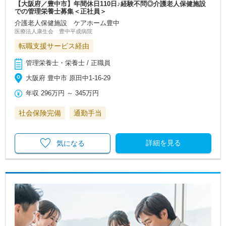
【大阪府／豊中市】年間休日110日♪経験不問◎介護老人保健施設
での管理栄養士募集＜正社員＞
介護老人保健施設 ケアホーム豊中
医療法人康生会 豊中平成病院
転職支援サービス経由
管理栄養士・栄養士 / 正職員
大阪府 豊中市 原田中1‐16‐29
年収
296万円
～
345万円
社会保険完備
通勤手当
詳細を見る
気になる