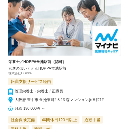
栄養士／HOPPA蛍池駅前（認可）
京進のほいくえんHOPPA蛍池駅前
株式会社HOPPA
転職支援サービス経由
管理栄養士・栄養士 / 正職員
大阪府 豊中市 蛍池東町2-5-13 森マンション参番館1F
月給
190,000円
～
社会保険完備
年間休日120日以上
通勤手当
資格手当
地域手当