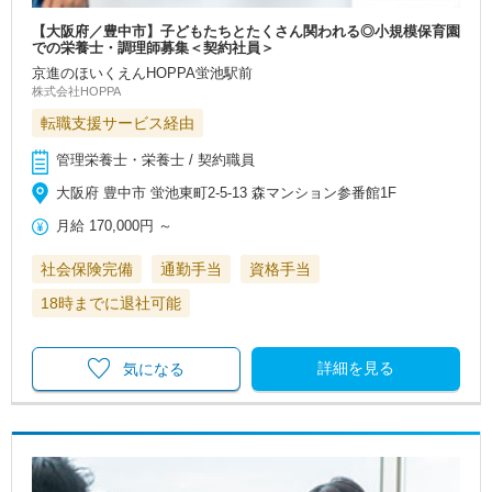
【大阪府／豊中市】子どもたちとたくさん関われる◎小規模保育園
での栄養士・調理師募集＜契約社員＞
京進のほいくえんHOPPA蛍池駅前
株式会社HOPPA
転職支援サービス経由
管理栄養士・栄養士 / 契約職員
大阪府 豊中市 蛍池東町2-5-13 森マンション参番館1F
月給
170,000円
～
社会保険完備
通勤手当
資格手当
18時までに退社可能
詳細を見る
気になる