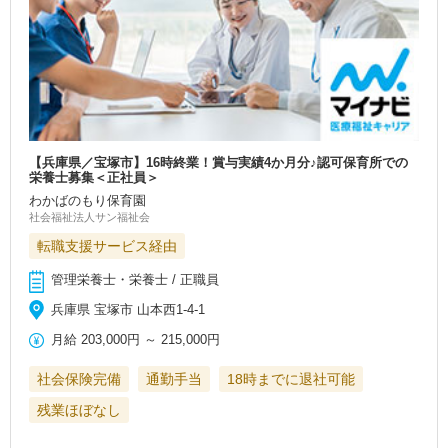
【兵庫県／宝塚市】16時終業！賞与実績4か月分♪認可保育所での
栄養士募集＜正社員＞
わかばのもり保育園
社会福祉法人サン福祉会
転職支援サービス経由
管理栄養士・栄養士 / 正職員
兵庫県 宝塚市 山本西1-4-1
月給
203,000円
～
215,000円
社会保険完備
通勤手当
18時までに退社可能
残業ほぼなし