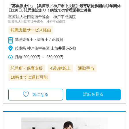
『募集停止中』【兵庫県／神戸市中央区】最寄駅徒歩圏内◎年間休
日110日♪託児施設あり！病院での管理栄養士募集
医療法人社団南淡千遙会 神戸平成病院
医療法人社団南淡千遙会 神戸平成病院
転職支援サービス経由
管理栄養士・栄養士 / 正職員
兵庫県 神戸市中央区 上筒井通6-2-43
月給
200,000円
～
230,000円
託児所・保育支援
4週8休以上
通勤手当
18時までに退社可能
詳細を見る
気になる