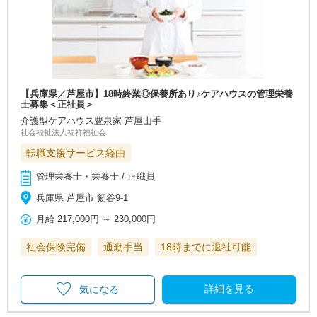
【兵庫県／芦屋市】18時終業◎保養所あり♪ケアハウスの管理栄養
士募集＜正社員＞
介護型ケアハウス豊泉家 芦屋山手
社会福祉法人福祥福祉会
転職支援サービス経由
管理栄養士・栄養士 / 正職員
兵庫県 芦屋市 剱谷9‐1
月給
217,000円
～
230,000円
社会保険完備
通勤手当
18時までに退社可能
詳細を見る
気になる