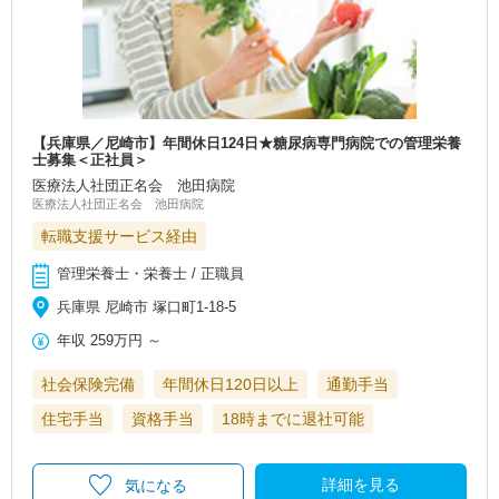
【兵庫県／尼崎市】年間休日124日★糖尿病専門病院での管理栄養
士募集＜正社員＞
医療法人社団正名会 池田病院
医療法人社団正名会 池田病院
転職支援サービス経由
管理栄養士・栄養士 / 正職員
兵庫県 尼崎市 塚口町1-18-5
年収
259万円
～
社会保険完備
年間休日120日以上
通勤手当
住宅手当
資格手当
18時までに退社可能
詳細を見る
気になる