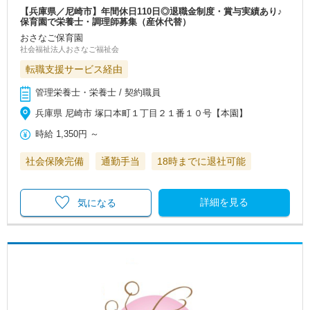
【兵庫県／尼崎市】年間休日110日◎退職金制度・賞与実績あり♪
保育園で栄養士・調理師募集（産休代替）
おさなご保育園
社会福祉法人おさなご福祉会
転職支援サービス経由
管理栄養士・栄養士 / 契約職員
兵庫県 尼崎市 塚口本町１丁目２１番１０号【本園】
時給
1,350円
～
社会保険完備
通勤手当
18時までに退社可能
詳細を見る
気になる