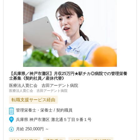
【兵庫県／神戸市灘区】月収25万円★駅チカ◎病院での管理栄養
士募集《契約社員／産休代替》
医療法人寛仁会 吉田アーデント病院
医療法人寛仁会 吉田アーデント病院
転職支援サービス経由
管理栄養士・栄養士 / 契約職員
兵庫県 神戸市灘区 灘北通５丁目９番１号
月給
250,000円
～