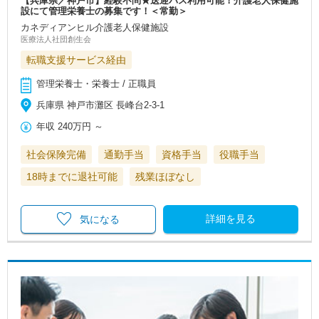
【兵庫県／神戸市】経験不問★送迎バス利用可能！介護老人保健施
設にて管理栄養士の募集です！＜常勤＞
カネディアンヒル介護老人保健施設
医療法人社団創生会
転職支援サービス経由
管理栄養士・栄養士 / 正職員
兵庫県 神戸市灘区 長峰台2-3-1
年収
240万円
～
社会保険完備
通勤手当
資格手当
役職手当
18時までに退社可能
残業ほぼなし
詳細を見る
気になる