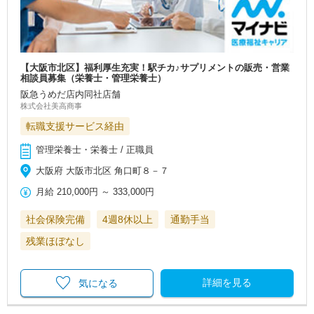
【大阪市北区】福利厚生充実！駅チカ♪サプリメントの販売・営業
相談員募集（栄養士・管理栄養士）
阪急うめだ店内同社店舗
株式会社美高商事
転職支援サービス経由
管理栄養士・栄養士 / 正職員
大阪府 大阪市北区 角口町８－７
月給
210,000円
～
333,000円
社会保険完備
4週8休以上
通勤手当
残業ほぼなし
詳細を見る
気になる