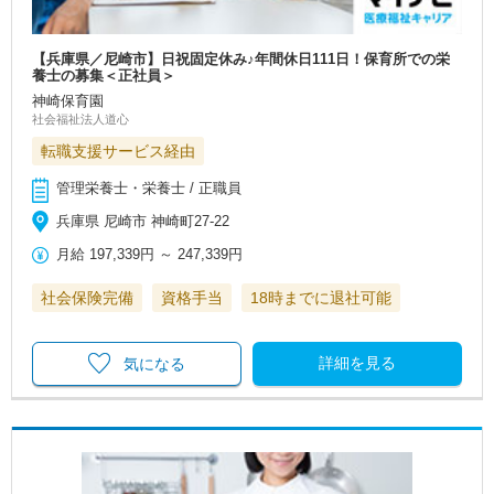
【兵庫県／尼崎市】日祝固定休み♪年間休日111日！保育所での栄
養士の募集＜正社員＞
神崎保育園
社会福祉法人道心
転職支援サービス経由
管理栄養士・栄養士 / 正職員
兵庫県 尼崎市 神崎町27-22
月給
197,339円
～
247,339円
社会保険完備
資格手当
18時までに退社可能
詳細を見る
気になる