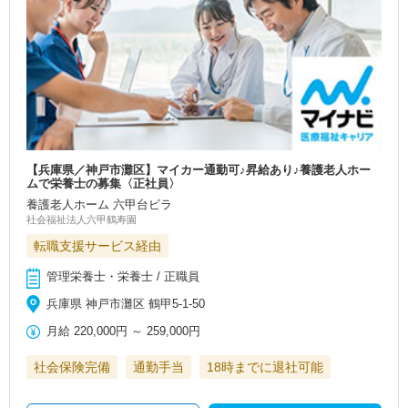
【兵庫県／神戸市灘区】マイカー通勤可♪昇給あり♪養護老人ホー
ムで栄養士の募集〈正社員〉
養護老人ホーム 六甲台ビラ
社会福祉法人六甲鶴寿園
転職支援サービス経由
管理栄養士・栄養士 / 正職員
兵庫県 神戸市灘区 鶴甲5-1-50
月給
220,000円
～
259,000円
社会保険完備
通勤手当
18時までに退社可能