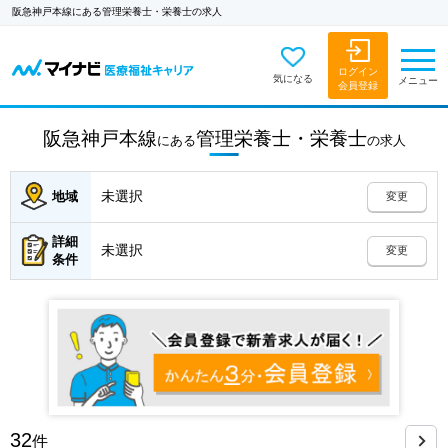
阪急神戸本線にある管理栄養士・栄養士の求人
ログイン
気になる
メニュー
会員登録
阪急神戸本線
管理栄養士・栄養士
にある
の
求人
未選択
地域
変更
詳細
未選択
変更
条件
32
件