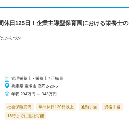
間休日125日！企業主導型保育園における栄養士の
ズたからづか
管理栄養士・栄養士 / 正職員
兵庫県 宝塚市 高司2-20-6
年収
294万円
～
348万円
社会保険完備
年間休日120日以上
通勤手当
資格手当
18時までに退社可能