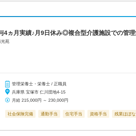
与4ヵ月実績♪月9日休み◎複合型介護施設での管
塚清光苑
管理栄養士・栄養士 / 正職員
兵庫県 宝塚市 仁川団地4-15
月給
215,000円
～
230,000円
社会保険完備
通勤手当
住宅手当
資格手当
残業ほぼな