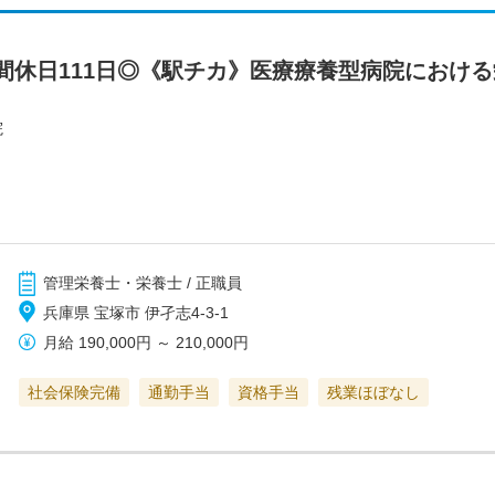
間休日111日◎《駅チカ》医療療養型病院における
院
管理栄養士・栄養士 / 正職員
兵庫県 宝塚市 伊孑志4-3-1
月給
190,000円
～
210,000円
社会保険完備
通勤手当
資格手当
残業ほぼなし