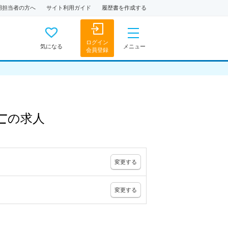
用担当者の方へ
サイト利用ガイド
履歴書を作成する
ログイン
気になる
メニュー
会員登録
士
の
求人
変更
する
変更
する