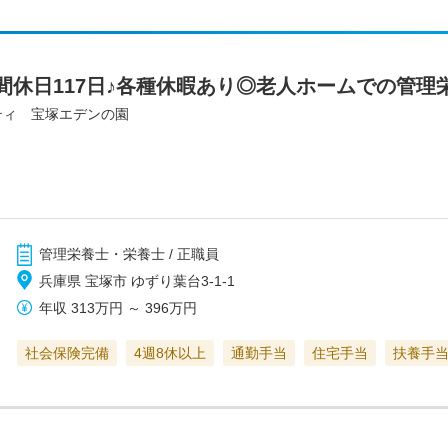
間休日117日♪各種休暇あり◎老人ホームでの管理
ティ 宝塚エデンの園
管理栄養士・栄養士 / 正職員
兵庫県 宝塚市 ゆずり葉台3-1-1
年収
313万円
～
396万円
社会保険完備
4週8休以上
通勤手当
住宅手当
扶養手