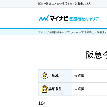
阪急今津線にある管理栄養士・栄養士の求人
マイナビ医療福祉キャリア ホーム
>
管理栄養士・栄養士
阪急
地域
未選択
詳細
条件
未選択
10
件