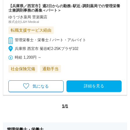
【兵庫県／西宮市】週2日からの勤務♪駅近♪調剤薬局での管理栄養
士兼調剤事務の募集＜パート＞
ゆうづき薬局 苦楽園店
株式会社L&H Medical
転職支援サービス経由
管理栄養士・栄養士 / パート・アルバイト
兵庫県 西宮市 菊谷町2‐25Kプラザ102
時給
1,200円
～
社会保険完備
通勤手当
詳細を見る
気になる
1/1
管理栄養士・栄養士