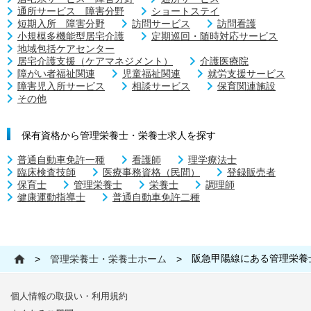
通所サービス 障害分野
ショートステイ
短期入所 障害分野
訪問サービス
訪問看護
小規模多機能型居宅介護
定期巡回・随時対応サービス
地域包括ケアセンター
居宅介護支援（ケアマネジメント）
介護医療院
障がい者福祉関連
児童福祉関連
就労支援サービス
障害児入所サービス
相談サービス
保育関連施設
その他
保有資格から管理栄養士・栄養士求人を探す
普通自動車免許一種
看護師
理学療法士
臨床検査技師
医療事務資格（民間）
登録販売者
保育士
管理栄養士
栄養士
調理師
健康運動指導士
普通自動車免許二種
阪急甲陽線にある管理栄養
>
管理栄養士・栄養士ホーム
>
個人情報の取扱い・利用規約