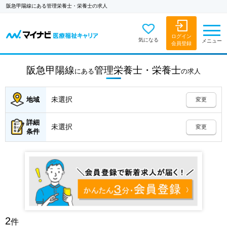
阪急甲陽線にある管理栄養士・栄養士の求人
ログイン
気になる
メニュー
会員登録
阪急甲陽線
管理栄養士・栄養士
にある
の
求人
未選択
地域
変更
詳細
未選択
変更
条件
2
件