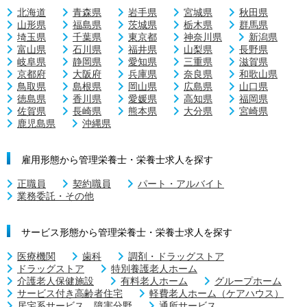
北海道
青森県
岩手県
宮城県
秋田県
山形県
福島県
茨城県
栃木県
群馬県
埼玉県
千葉県
東京都
神奈川県
新潟県
富山県
石川県
福井県
山梨県
長野県
岐阜県
静岡県
愛知県
三重県
滋賀県
京都府
大阪府
兵庫県
奈良県
和歌山県
鳥取県
島根県
岡山県
広島県
山口県
徳島県
香川県
愛媛県
高知県
福岡県
佐賀県
長崎県
熊本県
大分県
宮崎県
鹿児島県
沖縄県
雇用形態から管理栄養士・栄養士求人を探す
正職員
契約職員
パート・アルバイト
業務委託・その他
サービス形態から管理栄養士・栄養士求人を探す
医療機関
歯科
調剤・ドラッグストア
ドラッグストア
特別養護老人ホーム
介護老人保健施設
有料老人ホーム
グループホーム
サービス付き高齢者住宅
軽費老人ホーム（ケアハウス）
居宅系サービス 障害分野
通所サービス