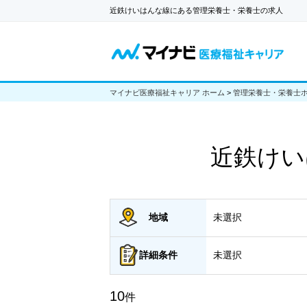
近鉄けいはんな線にある管理栄養士・栄養士の求人
マイナビ医療福祉キャリア ホーム
>
管理栄養士・栄養士
近鉄けい
地域
未選択
詳細
条件
未選択
10
件