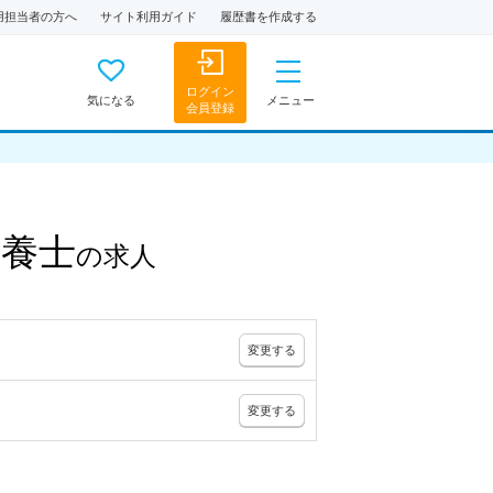
用担当者の方へ
サイト利用ガイド
履歴書を作成する
ログイン
気になる
メニュー
会員登録
栄養士
の
求人
変更
する
変更
する