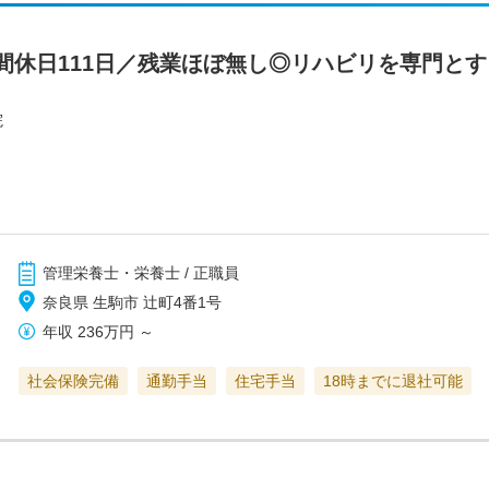
間休日111日／残業ほぼ無し◎リハビリを専門と
院
管理栄養士・栄養士 / 正職員
奈良県 生駒市 辻町4番1号
年収
236万円
～
社会保険完備
通勤手当
住宅手当
18時までに退社可能