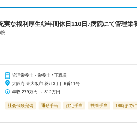
充実な福利厚生◎年間休日110日♪病院にて管理栄
病院
管理栄養士・栄養士 / 正職員
大阪府 東大阪市 菱江3丁目6番11号
年収
279万円
～
312万円
社会保険完備
通勤手当
住宅手当
扶養手当
18時まで