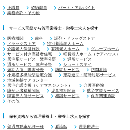
正職員
契約職員
パート・アルバイト
業務委託・その他
サービス形態から管理栄養士・栄養士求人を探す
医療機関
歯科
調剤・ドラッグストア
ドラッグストア
特別養護老人ホーム
介護老人保健施設
有料老人ホーム
グループホーム
サービス付き高齢者住宅
軽費老人ホーム（ケアハウス）
居宅系サービス 障害分野
通所サービス
通所サービス 障害分野
ショートステイ
短期入所 障害分野
訪問サービス
訪問看護
小規模多機能型居宅介護
定期巡回・随時対応サービス
地域包括ケアセンター
居宅介護支援（ケアマネジメント）
介護医療院
障がい者福祉関連
児童福祉関連
就労支援サービス
障害児入所サービス
相談サービス
保育関連施設
その他
保有資格から管理栄養士・栄養士求人を探す
普通自動車免許一種
看護師
理学療法士