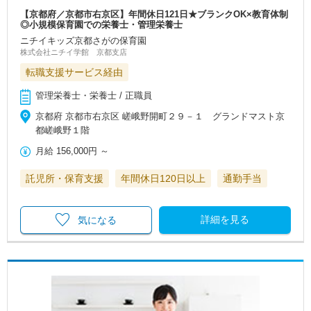
【京都府／京都市右京区】年間休日121日★ブランクOK×教育体制
◎小規模保育園での栄養士・管理栄養士
ニチイキッズ京都さがの保育園
株式会社ニチイ学館 京都支店
転職支援サービス経由
管理栄養士・栄養士 / 正職員
京都府 京都市右京区 嵯峨野開町２９－１ グランドマスト京
都嵯峨野１階
月給
156,000円
～
託児所・保育支援
年間休日120日以上
通勤手当
詳細を見る
気になる