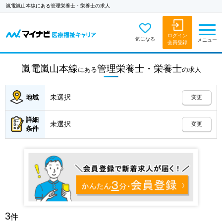
嵐電嵐山本線にある管理栄養士・栄養士の求人
ログイン
気になる
メニュー
会員登録
嵐電嵐山本線
管理栄養士・栄養士
にある
の
求人
未選択
地域
変更
詳細
未選択
変更
条件
3
件