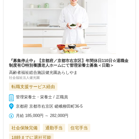
『募集停止中』【京都府／京都市右京区】年間休日110日☆退職金
制度有◎特別養護老人ホームにて管理栄養士募集＜日勤＞
高齢者福祉総合施設健光園あらしやま
社会福祉法人健光園
転職支援サービス経由
管理栄養士・栄養士 / 正職員
京都府 京都市右京区 嵯峨柳田町36-5
月給
185,000円
～
282,000円
社会保険完備
通勤手当
住宅手当
18時までに退社可能