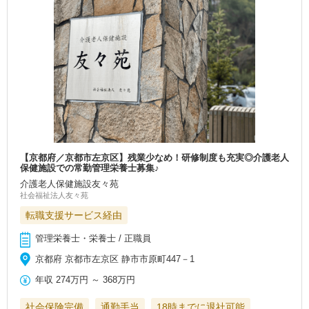
【京都府／京都市左京区】残業少なめ！研修制度も充実◎介護老人
保健施設での常勤管理栄養士募集♪
介護老人保健施設友々苑
社会福祉法人友々苑
転職支援サービス経由
管理栄養士・栄養士 / 正職員
京都府 京都市左京区 静市市原町447－1
年収
274万円
～
368万円
社会保険完備
通勤手当
18時までに退社可能