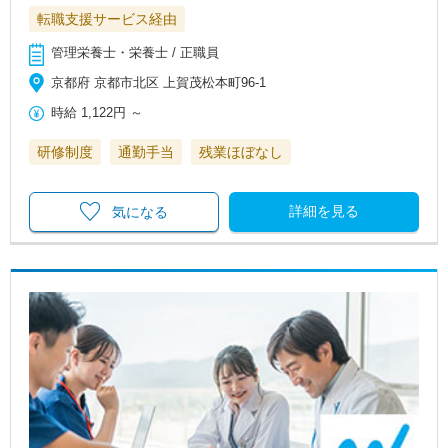
転職支援サービス経由
管理栄養士・栄養士 / 正職員
京都府 京都市北区 上賀茂松本町96-1
時給
1,122円
～
研修制度
通勤手当
残業ほぼなし
詳細を見る
気になる