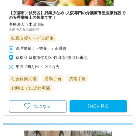
【京都市／伏見区】残業少なめ♪入院専門の介護療養型医療施設で
の管理栄養士の募集です！
医療法人五木田病院
医療法人五木田病院
転職支援サービス経由
管理栄養士・栄養士 / 正職員
京都府 京都市伏見区 竹田流池町116番地
年収
296万円
～
304万円
社会保険完備
通勤手当
資格手当
18時までに退社可能
詳細を見る
気になる