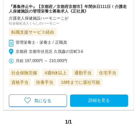
『募集停止中』【京都府／京都府京都市】年間休日111日！介護老
人保健施設の管理栄養士募集求人《正社員》
介護老人保健施設ハーモニーこが
社会福祉法人くらしのハーモニー
転職支援サービス経由
管理栄養士・栄養士 / 正職員
京都府 京都市伏見区 久我森の宮町3-6
月給
197,000円
～
210,000円
社会保険完備
4週8休以上
通勤手当
住宅手当
資格手当
扶養手当
18時までに退社可能
詳細を見る
気になる
1/1