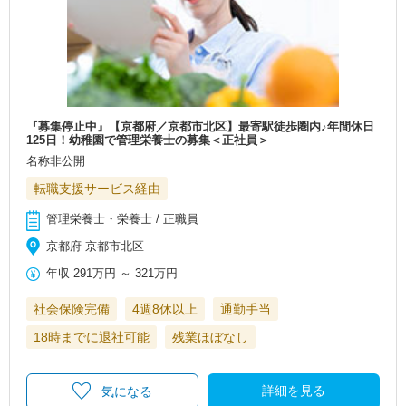
『募集停止中』【京都府／京都市北区】最寄駅徒歩圏内♪年間休日
125日！幼稚園で管理栄養士の募集＜正社員＞
名称非公開
転職支援サービス経由
管理栄養士・栄養士 / 正職員
京都府 京都市北区
年収
291万円
～
321万円
社会保険完備
4週8休以上
通勤手当
18時までに退社可能
残業ほぼなし
詳細を見る
気になる