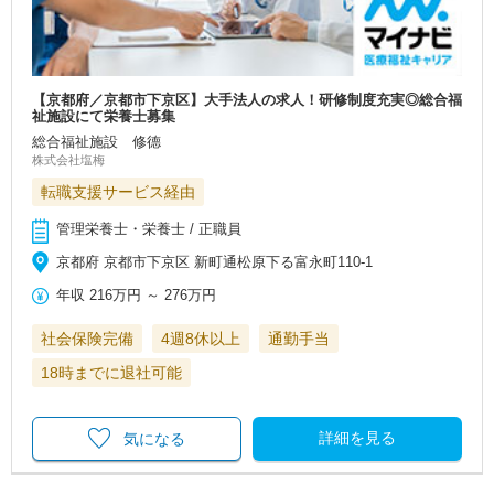
【京都府／京都市下京区】大手法人の求人！研修制度充実◎総合福
祉施設にて栄養士募集
総合福祉施設 修德
株式会社塩梅
転職支援サービス経由
管理栄養士・栄養士 / 正職員
京都府 京都市下京区 新町通松原下る富永町110-1
年収
216万円
～
276万円
社会保険完備
4週8休以上
通勤手当
18時までに退社可能
詳細を見る
気になる