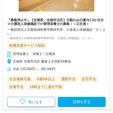
『募集停止中』【京都府／京都市北区】日勤のみ◎賞与3.9か月分
☆介護老人保健施設での管理栄養士の募集！＜正社員＞
一般財団法人京都地域医療学際研究所 介護老人保健施設「がくさ
い」
一般財団法人京都地域医療学際研究所 介護老人保健施設「がくさい」
転職支援サービス経由
管理栄養士・栄養士 / 正職員
京都府 京都市北区 鷹峯土天井町54番地
月給
235,000円
～
265,000円
社会保険完備
4週8休以上
通勤手当
住宅手当
扶養手当
18時までに退社可能
詳細を見る
気になる