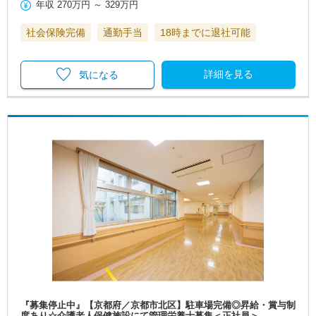
年収
270万円
～
329万円
社会保険完備
通勤手当
18時までに退社可能
詳細を見る
気になる
『募集停止中』【京都府／京都市北区】駐車場完備◎昇給・賞与制
度あり☆介護老人保健施設にて管理栄養士募集＜正社員＞