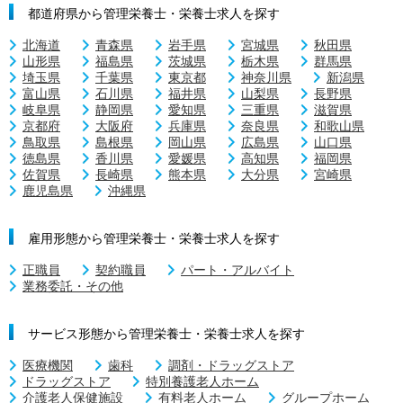
都道府県から管理栄養士・栄養士求人を探す
北海道
青森県
岩手県
宮城県
秋田県
山形県
福島県
茨城県
栃木県
群馬県
埼玉県
千葉県
東京都
神奈川県
新潟県
富山県
石川県
福井県
山梨県
長野県
岐阜県
静岡県
愛知県
三重県
滋賀県
京都府
大阪府
兵庫県
奈良県
和歌山県
鳥取県
島根県
岡山県
広島県
山口県
徳島県
香川県
愛媛県
高知県
福岡県
佐賀県
長崎県
熊本県
大分県
宮崎県
鹿児島県
沖縄県
雇用形態から管理栄養士・栄養士求人を探す
正職員
契約職員
パート・アルバイト
業務委託・その他
サービス形態から管理栄養士・栄養士求人を探す
医療機関
歯科
調剤・ドラッグストア
ドラッグストア
特別養護老人ホーム
介護老人保健施設
有料老人ホーム
グループホーム