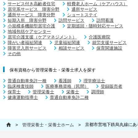
サービス付き高齢者住宅
軽費老人ホーム（ケアハウス）
居宅系サービス 障害分野
通所サービス
通所サービス 障害分野
ショートステイ
短期入所 障害分野
訪問サービス
訪問看護
小規模多機能型居宅介護
定期巡回・随時対応サービス
地域包括ケアセンター
居宅介護支援（ケアマネジメント）
介護医療院
障がい者福祉関連
児童福祉関連
就労支援サービス
障害児入所サービス
相談サービス
保育関連施設
その他
保有資格から管理栄養士・栄養士求人を探す
普通自動車免許一種
看護師
理学療法士
臨床検査技師
医療事務資格（民間）
登録販売者
保育士
管理栄養士
栄養士
調理師
健康運動指導士
普通自動車免許二種
京都市営地下鉄烏丸線にあ
>
管理栄養士・栄養士ホーム
>