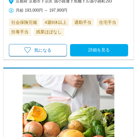
京都府 京都市下京区 油小路通下魚棚下ル油小路町293
月給
193,000円
～
197,900円
社会保険完備
4週8休以上
通勤手当
住宅手当
扶養手当
残業ほぼなし
詳細を見る
気になる