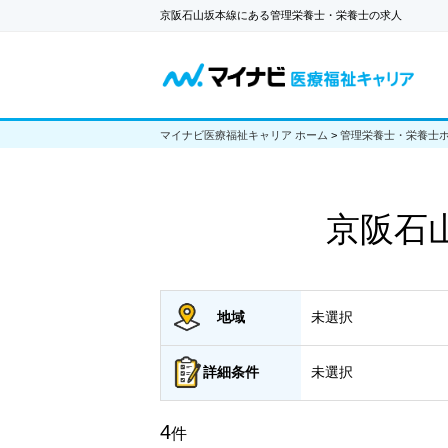
京阪石山坂本線にある管理栄養士・栄養士の求人
マイナビ医療福祉キャリア ホーム
>
管理栄養士・栄養士
京阪石
地域
未選択
詳細
条件
未選択
4
件