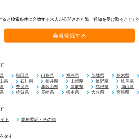
すると検索条件に合致する求人が公開された際、通知を受け取ることが
会員登録する
す
県
秋田県
山形県
福島県
茨城県
栃木県
山県
石川県
福井県
山梨県
長野県
岐阜県
県
奈良県
和歌山県
鳥取県
島根県
岡山県
県
佐賀県
長崎県
熊本県
大分県
宮崎県
す
バイト
業務委託・その他
を探す