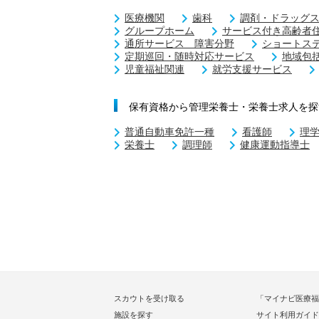
医療機関
歯科
調剤・ドラッグ
グループホーム
サービス付き高齢者
通所サービス 障害分野
ショートス
定期巡回・随時対応サービス
地域包
児童福祉関連
就労支援サービス
保有資格から管理栄養士・栄養士求人を探
普通自動車免許一種
看護師
理
栄養士
調理師
健康運動指導士
スカウトを受け取る
「マイナビ医療福
施設を探す
サイト利用ガイド