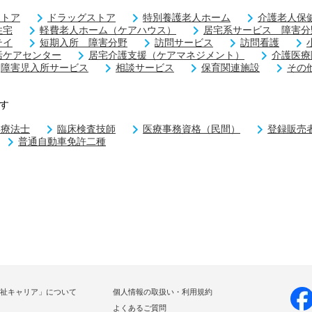
ストア
ドラッグストア
特別養護老人ホーム
介護老人保
住宅
軽費老人ホーム（ケアハウス）
居宅系サービス 障害分
テイ
短期入所 障害分野
訪問サービス
訪問看護
括ケアセンター
居宅介護支援（ケアマネジメント）
介護医療
障害児入所サービス
相談サービス
保育関連施設
その
す
学療法士
臨床検査技師
医療事務資格（民間）
登録販売
普通自動車免許二種
祉キャリア」について
個人情報の取扱い・利用規約
よくあるご質問