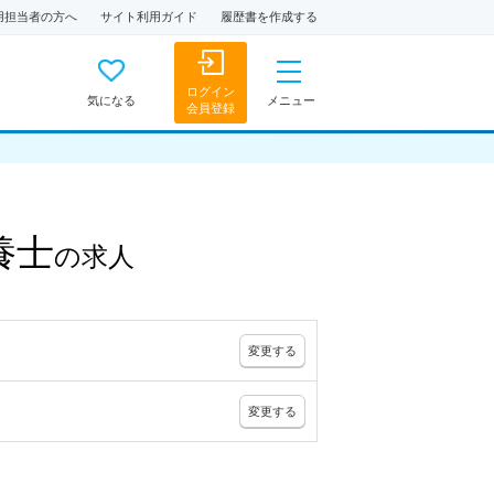
用担当者の方へ
サイト利用ガイド
履歴書を作成する
ログイン
気になる
メニュー
会員登録
養士
の
求人
変更
する
変更
する