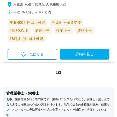
京都府 京都市伏見区 久我東町8-22
年収
260万円
～
438万円
年収400万円以上可能
託児所・保育支援
4週8休以上
通勤手当
住宅手当
資格手当
18時までに退社可能
詳細を見る
気になる
1/1
管理栄養士・栄養士
食事、栄養指導を行う専門家です。栄養バランスだけでなく、美味しく楽しんで
もらえるよう献立の作成や調理を行います。現代では食の多様化が進み、健康サ
プリメントなどの予防医療や小児の食育・アレルギー対応でも活躍をしていま
す。