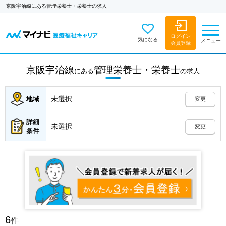
京阪宇治線にある管理栄養士・栄養士の求人
ログイン
気になる
メニュー
会員登録
京阪宇治線
管理栄養士・栄養士
にある
の
求人
未選択
地域
変更
詳細
未選択
変更
条件
6
件