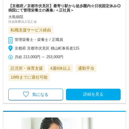
【京都府／京都市伏見区】最寄り駅から徒歩圏内☆日祝固定休み◎
病院にて管理栄養士の募集♪＜正社員＞
大島病院
社会医療法人弘仁会
転職支援サービス経由
管理栄養士・栄養士 / 正職員
京都府 京都市伏見区 桃山町泰長老115
月給
213,000円
～
253,000円
託児所・保育支援
4週8休以上
通勤手当
18時までに退社可能
詳細を見る
気になる