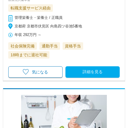
転職支援サービス経由
管理栄養士・栄養士 / 正職員
京都府 京都市伏見区 向島四ツ谷池5番地
年収
292万円
～
社会保険完備
通勤手当
資格手当
18時までに退社可能
詳細を見る
気になる