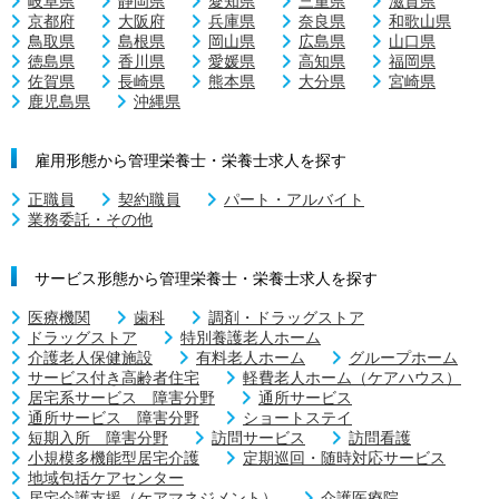
岐阜県
静岡県
愛知県
三重県
滋賀県
京都府
大阪府
兵庫県
奈良県
和歌山県
鳥取県
島根県
岡山県
広島県
山口県
徳島県
香川県
愛媛県
高知県
福岡県
佐賀県
長崎県
熊本県
大分県
宮崎県
鹿児島県
沖縄県
雇用形態から管理栄養士・栄養士求人を探す
正職員
契約職員
パート・アルバイト
業務委託・その他
サービス形態から管理栄養士・栄養士求人を探す
医療機関
歯科
調剤・ドラッグストア
ドラッグストア
特別養護老人ホーム
介護老人保健施設
有料老人ホーム
グループホーム
サービス付き高齢者住宅
軽費老人ホーム（ケアハウス）
居宅系サービス 障害分野
通所サービス
通所サービス 障害分野
ショートステイ
短期入所 障害分野
訪問サービス
訪問看護
小規模多機能型居宅介護
定期巡回・随時対応サービス
地域包括ケアセンター
居宅介護支援（ケアマネジメント）
介護医療院