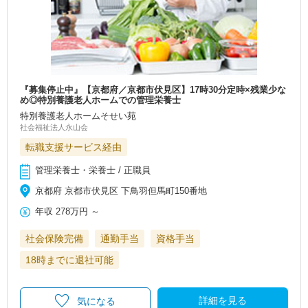
『募集停止中』【京都府／京都市伏見区】17時30分定時×残業少な
め◎特別養護老人ホームでの管理栄養士
特別養護老人ホームそせい苑
社会福祉法人永山会
転職支援サービス経由
管理栄養士・栄養士 / 正職員
京都府 京都市伏見区 下鳥羽但馬町150番地
年収
278万円
～
社会保険完備
通勤手当
資格手当
18時までに退社可能
詳細を見る
気になる