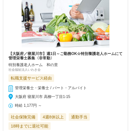
【大阪府／寝屋川市】週1日～ご勤務OK☆特別養護老人ホームにて
管理栄養士募集〈非常勤〉
特別養護老人ホーム 和の里
社会福祉法人いわき会
転職支援サービス経由
管理栄養士・栄養士 / パート・アルバイト
大阪府 寝屋川市 高柳一丁目1-15
時給
1,177円
～
社会保険完備
4週8休以上
通勤手当
18時までに退社可能