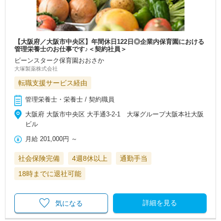
【大阪府／大阪市中央区】年間休日122日◎企業内保育園における
管理栄養士のお仕事です♪＜契約社員＞
ビーンスターク保育園おおさか
大塚製薬株式会社
転職支援サービス経由
管理栄養士・栄養士 / 契約職員
大阪府 大阪市中央区 大手通3-2-1 大塚グループ大阪本社大阪
ビル
月給
201,000円
～
社会保険完備
4週8休以上
通勤手当
18時までに退社可能
詳細を見る
気になる