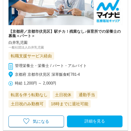
【京都府／京都市伏見区】駅チカ！残業なし♪保育所での栄養士の
募集＜パート＞
白井乳児園
一般社団法人白井乳児園
転職支援サービス経由
管理栄養士・栄養士 / パート・アルバイト
京都府 京都市伏見区 深草飯食町781-4
時給
1,200円
～
2,000円
転居を伴う転勤なし
土日祝休
通勤手当
土日祝のみ勤務可
18時までに退社可能
詳細を見る
気になる