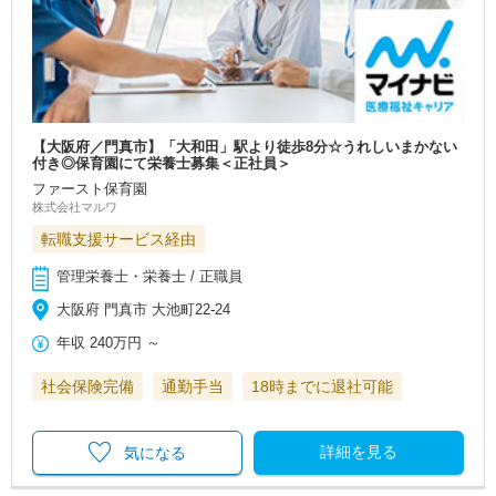
【大阪府／門真市】「大和田」駅より徒歩8分☆うれしいまかない
付き◎保育園にて栄養士募集＜正社員＞
ファースト保育園
株式会社マルワ
転職支援サービス経由
管理栄養士・栄養士 / 正職員
大阪府 門真市 大池町22-24
年収
240万円
～
社会保険完備
通勤手当
18時までに退社可能
詳細を見る
気になる