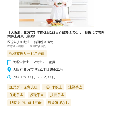
【大阪府／枚方市】年間休日122日☆残業ほぼなし！病院にて管理
栄養士募集〈常勤〉
医療法人御殿山 福田総合病院
医療法人御殿山 福田総合病院
転職支援サービス経由
管理栄養士・栄養士 / 正職員
大阪府 枚方市 渚西1丁目18番11号
月給
178,000円
～
222,000円
託児所・保育支援
4週8休以上
通勤手当
住宅手当
役職手当
扶養手当
18時までに退社可能
残業ほぼなし