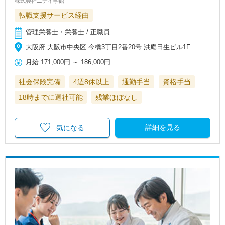
株式会社ニチイ学館
転職支援サービス経由
管理栄養士・栄養士 / 正職員
大阪府 大阪市中央区 今橋3丁目2番20号 洪庵日生ビル1F
月給
171,000円
～
186,000円
社会保険完備
4週8休以上
通勤手当
資格手当
18時までに退社可能
残業ほぼなし
詳細を見る
気になる