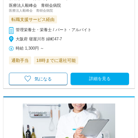
医療法人毅峰会 青樹会病院
医療法人毅峰会 青樹会病院
転職支援サービス経由
管理栄養士・栄養士 / パート・アルバイト
大阪府 寝屋川市 緑町47-7
時給
1,300円
～
通勤手当
18時までに退社可能
詳細を見る
気になる