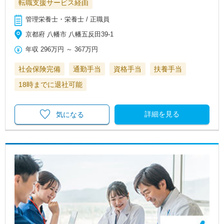
転職支援サービス経由
管理栄養士・栄養士 / 正職員
京都府 八幡市 八幡五反田39-1
年収
296万円
～
367万円
社会保険完備
通勤手当
資格手当
扶養手当
18時までに退社可能
詳細を見る
気になる