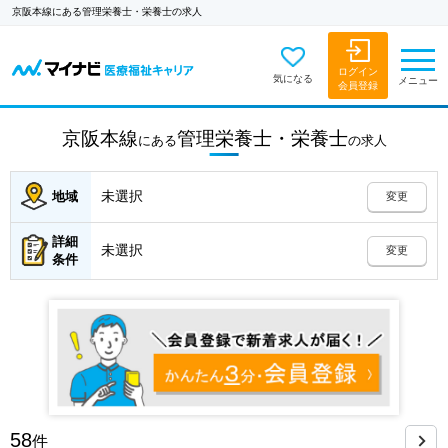
京阪本線にある管理栄養士・栄養士の求人
ログイン
気になる
メニュー
会員登録
京阪本線
管理栄養士・栄養士
にある
の
求人
未選択
地域
変更
詳細
未選択
変更
条件
58
件