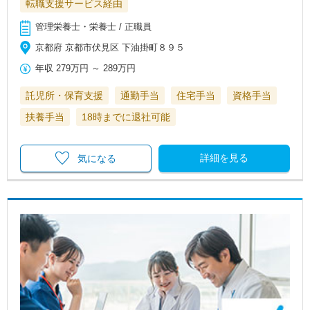
転職支援サービス経由
管理栄養士・栄養士 / 正職員
京都府 京都市伏見区 下油掛町８９５
年収
279万円
～
289万円
託児所・保育支援
通勤手当
住宅手当
資格手当
扶養手当
18時までに退社可能
詳細を見る
気になる