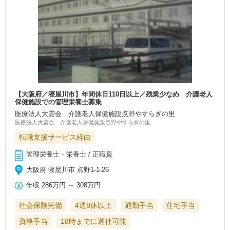
【大阪府／寝屋川市】年間休日110日以上／残業少なめ 介護老人
保健施設での管理栄養士募集
医療法人大雲会 介護老人保健施設点野やすらぎの里
医療法人大雲会 介護老人保健施設点野やすらぎの里
転職支援サービス経由
管理栄養士・栄養士 / 正職員
大阪府 寝屋川市 点野1-1-26
年収
286万円
～
308万円
社会保険完備
4週8休以上
通勤手当
住宅手当
資格手当
18時までに退社可能