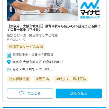
【大阪府／大阪市城東区】最寄り駅から徒歩4分☆認定こども園に
て栄養士募集〈正社員〉
認定こども園 関目聖マリア幼稚園
株式会社マルワ
転職支援サービス経由
管理栄養士・栄養士 / 正職員
大阪府 大阪市城東区 成育4丁目8‐12
月給
210,000円
～
245,000円
社会保険完備
通勤手当
18時までに退社可能
詳細を見る
気になる