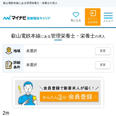
叡山電鉄本線にある管理栄養士・栄養士の求人
ログイン
気になる
メニュー
会員登録
叡山電鉄本線
管理栄養士・栄養士
にある
の
求人
未選択
地域
変更
詳細
未選択
変更
条件
2
件