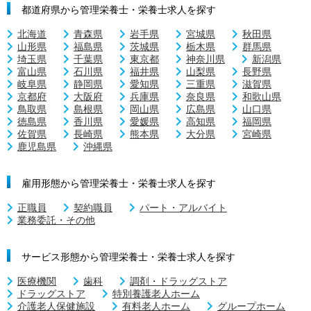
都道府県から管理栄養士・栄養士求人を探す
北海道
青森県
岩手県
宮城県
秋田県
山形県
福島県
茨城県
栃木県
群馬県
埼玉県
千葉県
東京都
神奈川県
新潟県
富山県
石川県
福井県
山梨県
長野県
岐阜県
静岡県
愛知県
三重県
滋賀県
京都府
大阪府
兵庫県
奈良県
和歌山県
鳥取県
島根県
岡山県
広島県
山口県
徳島県
香川県
愛媛県
高知県
福岡県
佐賀県
長崎県
熊本県
大分県
宮崎県
鹿児島県
沖縄県
雇用形態から管理栄養士・栄養士求人を探す
正職員
契約職員
パート・アルバイト
業務委託・その他
サービス形態から管理栄養士・栄養士求人を探す
医療機関
歯科
調剤・ドラッグストア
ドラッグストア
特別養護老人ホーム
介護老人保健施設
有料老人ホーム
グループホーム