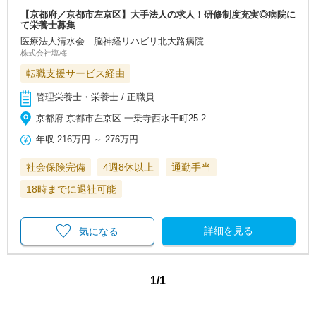
【京都府／京都市左京区】大手法人の求人！研修制度充実◎病院に
て栄養士募集
医療法人清水会 脳神経リハビリ北大路病院
株式会社塩梅
転職支援サービス経由
管理栄養士・栄養士 / 正職員
京都府 京都市左京区 一乗寺西水干町25-2
年収
216万円
～
276万円
社会保険完備
4週8休以上
通勤手当
18時までに退社可能
詳細を見る
気になる
1/1