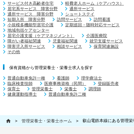
サービス付き高齢者住宅
軽費老人ホーム（ケアハウス）
居宅系サービス 障害分野
通所サービス
通所サービス 障害分野
ショートステイ
短期入所 障害分野
訪問サービス
訪問看護
小規模多機能型居宅介護
定期巡回・随時対応サービス
地域包括ケアセンター
居宅介護支援（ケアマネジメント）
介護医療院
障がい者福祉関連
児童福祉関連
就労支援サービス
障害児入所サービス
相談サービス
保育関連施設
その他
保有資格から管理栄養士・栄養士求人を探す
普通自動車免許一種
看護師
理学療法士
臨床検査技師
医療事務資格（民間）
登録販売者
保育士
管理栄養士
栄養士
調理師
健康運動指導士
普通自動車免許二種
叡山電鉄本線にある管理栄
>
管理栄養士・栄養士ホーム
>