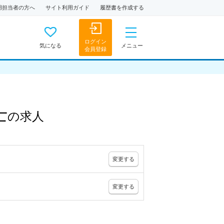
用担当者の方へ
サイト利用ガイド
履歴書を作成する
ログイン
気になる
メニュー
会員登録
士
の
求人
変更
する
変更
する