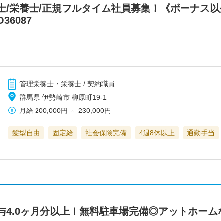
士/栄養士/正規フルタイム社員募集！《ボーナス以
36087
管理栄養士・栄養士 / 契約職員
群馬県 伊勢崎市 柳原町19-1
月給
200,000円
～
230,000円
髪型自由
固定給
社会保険完備
4週8休以上
通勤手当
与4.0ヶ月分以上！無料駐車場完備◎アットホー