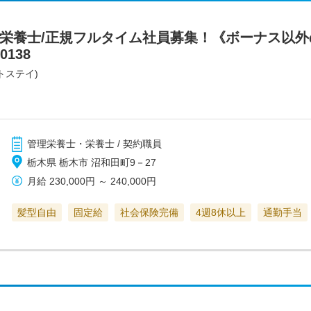
/栄養士/正規フルタイム社員募集！《ボーナス以外
138
トステイ)
管理栄養士・栄養士 / 契約職員
栃木県 栃木市 沼和田町9－27
月給
230,000円
～
240,000円
髪型自由
固定給
社会保険完備
4週8休以上
通勤手当