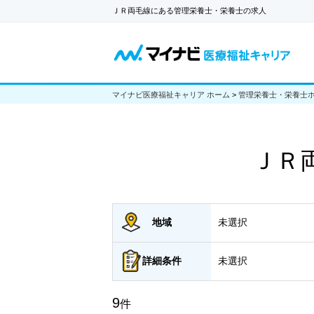
ＪＲ両毛線にある管理栄養士・栄養士の求人
マイナビ医療福祉キャリア ホーム
>
管理栄養士・栄養士
ＪＲ
地域
未選択
詳細
条件
未選択
9
件