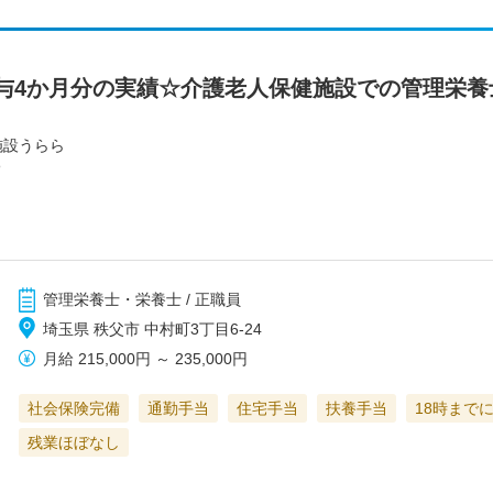
与4か月分の実績☆介護老人保健施設での管理栄養
施設うらら
ら
管理栄養士・栄養士 / 正職員
埼玉県 秩父市 中村町3丁目6-24
月給
215,000円
～
235,000円
社会保険完備
通勤手当
住宅手当
扶養手当
18時まで
残業ほぼなし