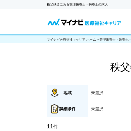
秩父鉄道にある管理栄養士・栄養士の求人
マイナビ医療福祉キャリア ホーム
>
管理栄養士・栄養士
秩父
地域
未選択
詳細
条件
未選択
11
件