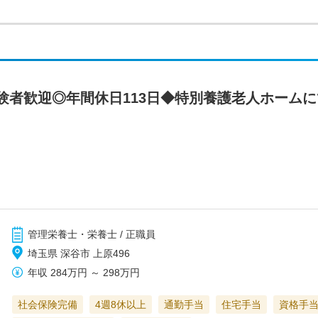
験者歓迎◎年間休日113日◆特別養護老人ホームに
管理栄養士・栄養士 / 正職員
埼玉県 深谷市 上原496
年収
284万円
～
298万円
社会保険完備
4週8休以上
通勤手当
住宅手当
資格手