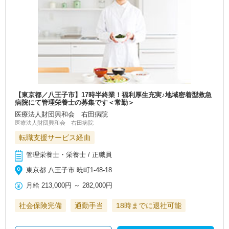
【東京都／八王子市】17時半終業！福利厚生充実♪地域密着型救急
病院にて管理栄養士の募集です＜常勤＞
医療法人財団興和会 右田病院
医療法人財団興和会 右田病院
転職支援サービス経由
管理栄養士・栄養士 / 正職員
東京都 八王子市 暁町1-48-18
月給
213,000円
～
282,000円
社会保険完備
通勤手当
18時までに退社可能