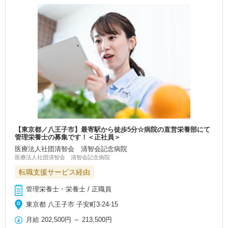
【東京都／八王子市】最寄駅から徒歩5分☆病院の直営栄養部にて
管理栄養士の募集です！＜正社員＞
医療法人社団清智会 清智会記念病院
医療法人社団清智会 清智会記念病院
転職支援サービス経由
管理栄養士・栄養士 / 正職員
東京都 八王子市 子安町3‐24‐15
月給
202,500円
～
213,500円