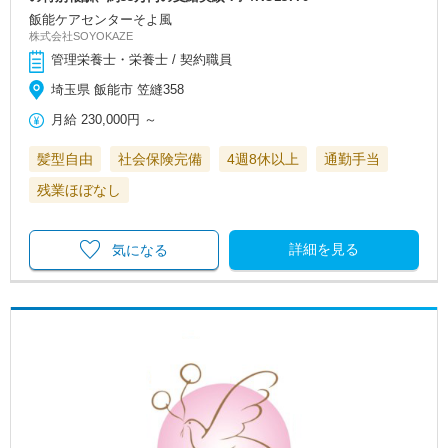
飯能ケアセンターそよ風
株式会社SOYOKAZE
管理栄養士・栄養士 / 契約職員
埼玉県 飯能市 笠縫358
月給
230,000円
～
髪型自由
社会保険完備
4週8休以上
通勤手当
残業ほぼなし
詳細を見る
気になる