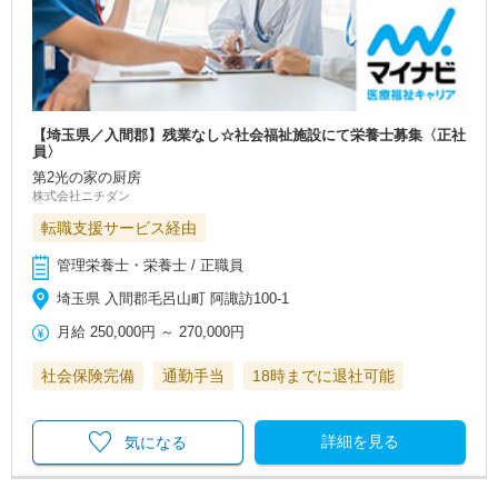
【埼玉県／入間郡】残業なし☆社会福祉施設にて栄養士募集〈正社
員〉
第2光の家の厨房
株式会社ニチダン
転職支援サービス経由
管理栄養士・栄養士 / 正職員
埼玉県 入間郡毛呂山町 阿諏訪100-1
月給
250,000円
～
270,000円
社会保険完備
通勤手当
18時までに退社可能
詳細を見る
気になる