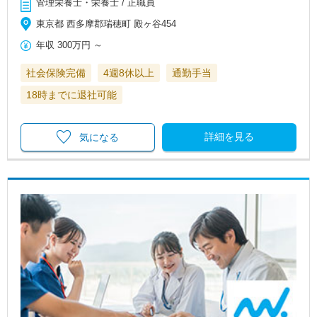
管理栄養士・栄養士 / 正職員
東京都 西多摩郡瑞穂町 殿ヶ谷454
年収
300万円
～
社会保険完備
4週8休以上
通勤手当
18時までに退社可能
詳細を見る
気になる