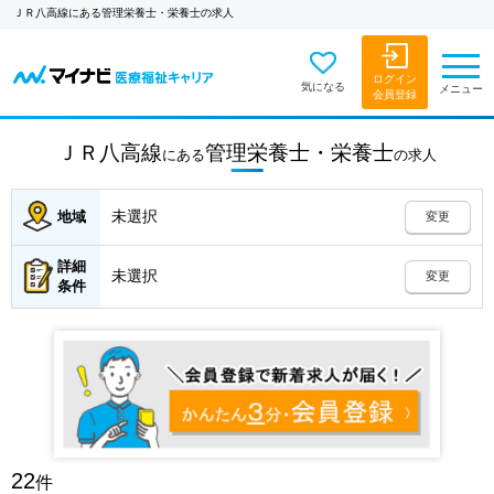
ＪＲ八高線にある管理栄養士・栄養士の求人
ログイン
気になる
メニュー
会員登録
ＪＲ八高線
管理栄養士・栄養士
にある
の
求人
未選択
地域
変更
詳細
未選択
変更
条件
22
件