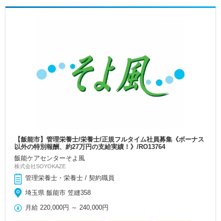
【飯能市】管理栄養士/栄養士/正規フルタイム社員募集《ボーナス
以外の特別報酬、約27万円の支給実績！》/RO13764
飯能ケアセンターそよ風
株式会社SOYOKAZE
管理栄養士・栄養士 / 契約職員
埼玉県 飯能市 笠縫358
月給
220,000円
～
240,000円