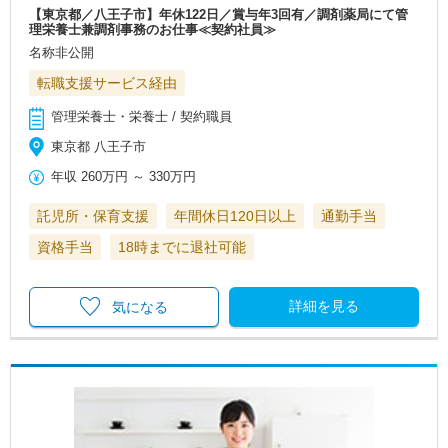
【東京都／八王子市】年休122日／賞与年3回有／調剤薬局にて管
理栄養士兼調剤事務のお仕事≪契約社員≫
名称非公開
転職支援サービス経由
管理栄養士・栄養士 / 契約職員
東京都 八王子市
年収
260万円
～
330万円
託児所・保育支援
年間休日120日以上
通勤手当
資格手当
18時までに退社可能
詳細を見る
気になる