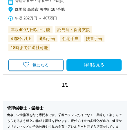
管理栄養士・栄養士 / 正職員
群馬県 高崎市 矢中町187番地
年収
282万円
～
407万円
年収400万円以上可能
託児所・保育支援
4週8休以上
通勤手当
住宅手当
扶養手当
18時までに退社可能
詳細を見る
気になる
1/1
管理栄養士・栄養士
食事、栄養指導を行う専門家です。栄養バランスだけでなく、美味しく楽しんで
もらえるよう献立の作成や調理を行います。現代では食の多様化が進み、健康サ
プリメントなどの予防医療や小児の食育・アレルギー対応でも活躍をしていま