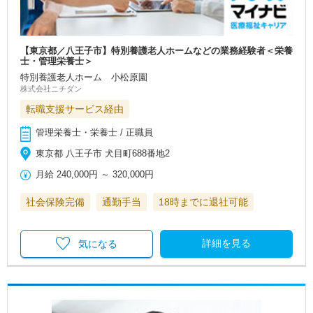
【東京都／八王子市】特別養護老人ホームなどの業務経験者＜栄養
士・管理栄養士＞
特別養護老人ホーム 小松原園
株式会社ニチダン
転職支援サービス経由
管理栄養士・栄養士 / 正職員
東京都 八王子市 犬目町688番地2
月給
240,000円
～
320,000円
社会保険完備
通勤手当
18時までに退社可能
詳細を見る
気になる