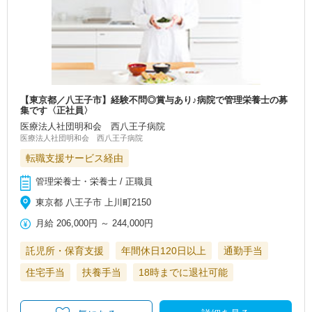
【東京都／八王子市】経験不問◎賞与あり♪病院で管理栄養士の募
集です〈正社員〉
医療法人社団明和会 西八王子病院
医療法人社団明和会 西八王子病院
転職支援サービス経由
管理栄養士・栄養士 / 正職員
東京都 八王子市 上川町2150
月給
206,000円
～
244,000円
託児所・保育支援
年間休日120日以上
通勤手当
住宅手当
扶養手当
18時までに退社可能