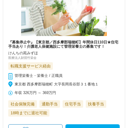
『募集停止中』【東京都／西多摩郡瑞穂町】年間休日110日★住宅
手当あり！介護老人保健施設にて管理栄養士の募集です！
けんちの苑みずほ
医療法人財団竹栄会
転職支援サービス経由
管理栄養士・栄養士 / 正職員
東京都 西多摩郡瑞穂町 大字長岡長谷部３１番地１
年収
326万円
～
369万円
社会保険完備
通勤手当
住宅手当
扶養手当
18時までに退社可能