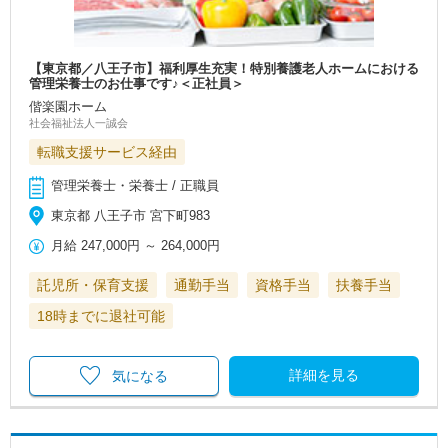
【東京都／八王子市】福利厚生充実！特別養護老人ホームにおける
管理栄養士のお仕事です♪＜正社員＞
偕楽園ホーム
社会福祉法人一誠会
転職支援サービス経由
管理栄養士・栄養士 / 正職員
東京都 八王子市 宮下町983
月給
247,000円
～
264,000円
託児所・保育支援
通勤手当
資格手当
扶養手当
18時までに退社可能
詳細を見る
気になる