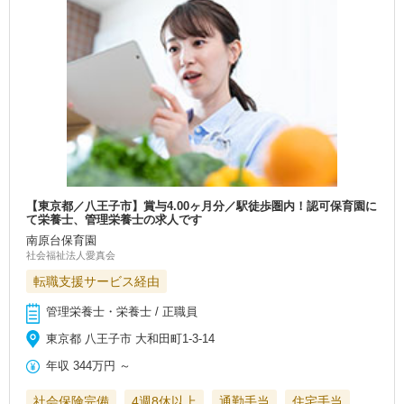
【東京都／八王子市】賞与4.00ヶ月分／駅徒歩圏内！認可保育園に
て栄養士、管理栄養士の求人です
南原台保育園
社会福祉法人愛真会
転職支援サービス経由
管理栄養士・栄養士 / 正職員
東京都 八王子市 大和田町1‐3-14
年収
344万円
～
社会保険完備
4週8休以上
通勤手当
住宅手当