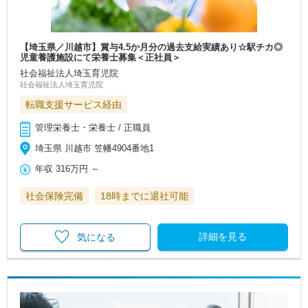
【埼玉県／川越市】賞与4.5か月分の過去支給実績あり☆駅チカ◎
児童養護施設にて栄養士募集＜正社員＞
社会福祉法人埼玉育児院
社会福祉法人埼玉育児院
転職支援サービス経由
管理栄養士・栄養士 / 正職員
埼玉県 川越市 笠幡4904番地1
年収
316万円
～
社会保険完備
18時までに退社可能
詳細を見る
気になる