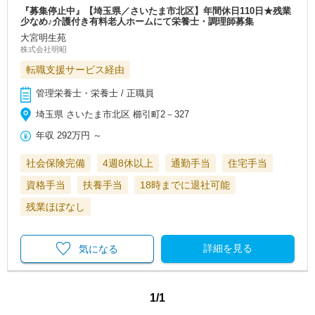
『募集停止中』【埼玉県／さいたま市北区】年間休日110日★残業
少なめ♪介護付き有料老人ホームにて栄養士・調理師募集
大宮明生苑
株式会社明昭
転職支援サービス経由
管理栄養士・栄養士 / 正職員
埼玉県 さいたま市北区 櫛引町2－327
年収
292万円
～
社会保険完備
4週8休以上
通勤手当
住宅手当
資格手当
扶養手当
18時までに退社可能
残業ほぼなし
詳細を見る
気になる
1/1