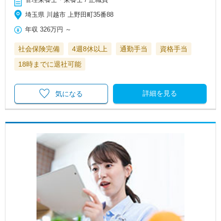
埼玉県 川越市 上野田町35番88
年収
326万円
～
社会保険完備
4週8休以上
通勤手当
資格手当
18時までに退社可能
詳細を見る
気になる