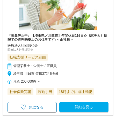
『募集停止中』【埼玉県／川越市】年間休日116日☆《駅チカ》病
院での管理栄養士のお仕事です♪＜正社員＞
医療法人社団誠弘会
医療法人社団誠弘会
転職支援サービス経由
管理栄養士・栄養士 / 正職員
埼玉県 川越市 笠幡3724番地6
月給
200,000円
～
社会保険完備
通勤手当
18時までに退社可能
詳細を見る
気になる