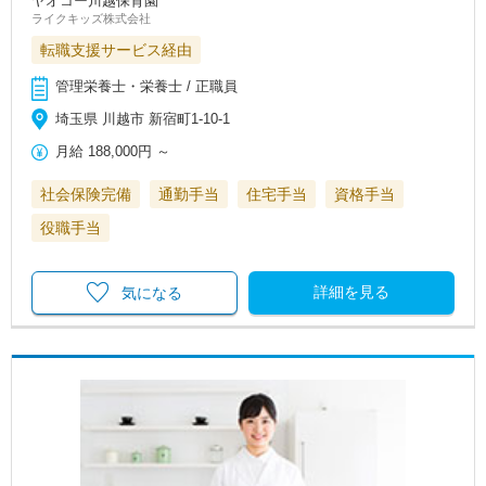
ヤオコー川越保育園
ライクキッズ株式会社
転職支援サービス経由
管理栄養士・栄養士 / 正職員
埼玉県 川越市 新宿町1-10-1
月給
188,000円
～
社会保険完備
通勤手当
住宅手当
資格手当
役職手当
詳細を見る
気になる