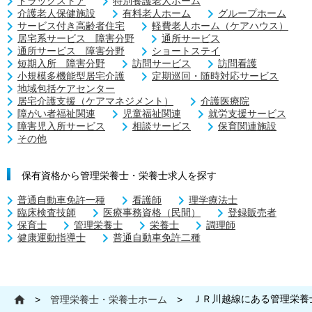
ドラッグストア
特別養護老人ホーム
介護老人保健施設
有料老人ホーム
グループホーム
サービス付き高齢者住宅
軽費老人ホーム（ケアハウス）
居宅系サービス 障害分野
通所サービス
通所サービス 障害分野
ショートステイ
短期入所 障害分野
訪問サービス
訪問看護
小規模多機能型居宅介護
定期巡回・随時対応サービス
地域包括ケアセンター
居宅介護支援（ケアマネジメント）
介護医療院
障がい者福祉関連
児童福祉関連
就労支援サービス
障害児入所サービス
相談サービス
保育関連施設
その他
保有資格から管理栄養士・栄養士求人を探す
普通自動車免許一種
看護師
理学療法士
臨床検査技師
医療事務資格（民間）
登録販売者
保育士
管理栄養士
栄養士
調理師
健康運動指導士
普通自動車免許二種
ＪＲ川越線にある管理栄養
>
管理栄養士・栄養士ホーム
>