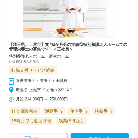
【埼玉県／上尾市】賞与3か月分の実績◎特別養護老人ホームでの
管理栄養士の募集です！＜正社員＞
特別養護老人ホーム 新生ホーム
社会福祉法人新生会
転職支援サービス経由
管理栄養士・栄養士 / 正職員
埼玉県 上尾市 平方領々家224-1
月給
214,000円
～
250,000円
社会保険完備
通勤手当
住宅手当
扶養手当
18時までに退社可能
残業ほぼなし