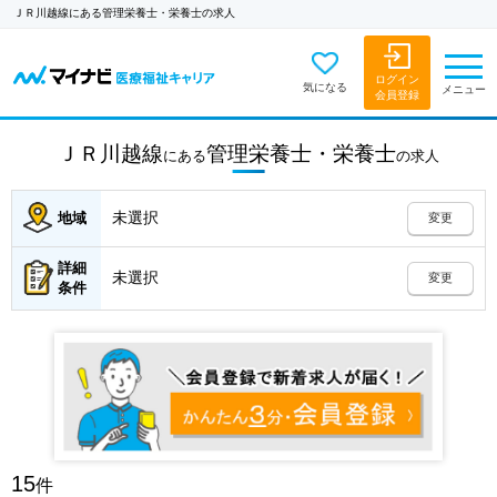
ＪＲ川越線にある管理栄養士・栄養士の求人
ログイン
気になる
メニュー
会員登録
ＪＲ川越線
管理栄養士・栄養士
にある
の
求人
未選択
地域
変更
詳細
未選択
変更
条件
15
件