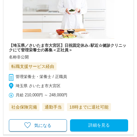
【埼玉県／さいたま市大宮区】日祝固定休み♪駅近☆健診クリニッ
クにて管理栄養士の募集＜正社員＞
名称非公開
転職支援サービス経由
管理栄養士・栄養士 / 正職員
埼玉県 さいたま市大宮区
月給
210,000円
～
248,000円
社会保険完備
通勤手当
18時までに退社可能
詳細を見る
気になる