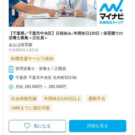
【千葉県／千葉市中央区】日祝休み♪年間休日120日！保育園での
栄養士募集＜正社員＞
あおば保育園
社会福祉法人末広会
転職支援サービス経由
管理栄養士・栄養士 / 正職員
千葉県 千葉市中央区 矢作町823‐56
月給
190,000円
～
280,000円
社会保険完備
年間休日120日以上
通勤手当
18時までに退社可能
詳細を見る
気になる