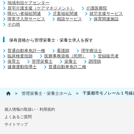
地域包括ケアセンター
居宅介護支援（ケアマネジメント）
介護医療院
障がい者福祉関連
児童福祉関連
就労支援サービス
障害児入所サービス
相談サービス
保育関連施設
その他
保有資格から管理栄養士・栄養士求人を探す
普通自動車免許一種
看護師
理学療法士
臨床検査技師
医療事務資格（民間）
登録販売者
保育士
管理栄養士
栄養士
調理師
健康運動指導士
普通自動車免許二種
千葉都市モノレール１号線
>
管理栄養士・栄養士ホーム
>
個人情報の取扱い・利用規約
よくあるご質問
サイトマップ