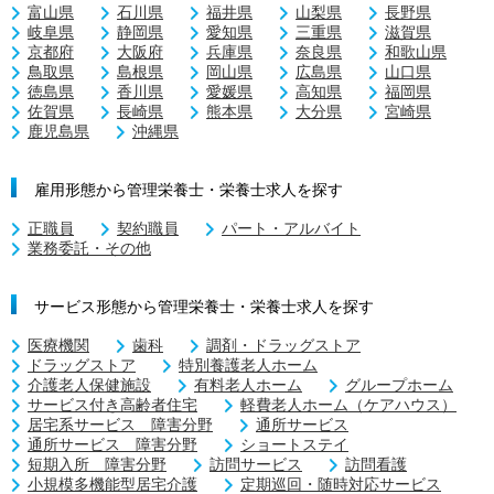
富山県
石川県
福井県
山梨県
長野県
岐阜県
静岡県
愛知県
三重県
滋賀県
京都府
大阪府
兵庫県
奈良県
和歌山県
鳥取県
島根県
岡山県
広島県
山口県
徳島県
香川県
愛媛県
高知県
福岡県
佐賀県
長崎県
熊本県
大分県
宮崎県
鹿児島県
沖縄県
雇用形態から管理栄養士・栄養士求人を探す
正職員
契約職員
パート・アルバイト
業務委託・その他
サービス形態から管理栄養士・栄養士求人を探す
医療機関
歯科
調剤・ドラッグストア
ドラッグストア
特別養護老人ホーム
介護老人保健施設
有料老人ホーム
グループホーム
サービス付き高齢者住宅
軽費老人ホーム（ケアハウス）
居宅系サービス 障害分野
通所サービス
通所サービス 障害分野
ショートステイ
短期入所 障害分野
訪問サービス
訪問看護
小規模多機能型居宅介護
定期巡回・随時対応サービス