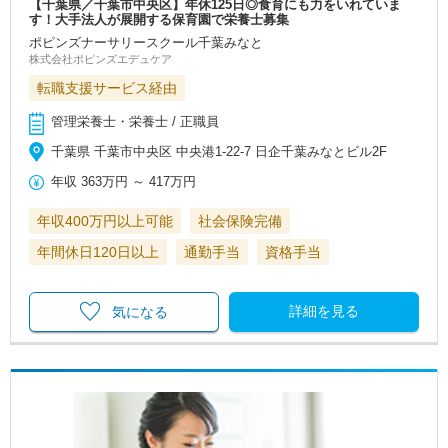
【千葉県／千葉市中央区】年休125日◎食育にも力をいれていま
す！大手法人が展開する保育園で栄養士募集
ポピンズナーサリースクール千葉みなと
株式会社ポピンズエデュケア
転職支援サービス経由
管理栄養士・栄養士 / 正職員
千葉県 千葉市中央区 中央港1-22-7 日企千葉みなとビル2F
年収
363万円
～
417万円
年収400万円以上可能
社会保険完備
年間休日120日以上
通勤手当
資格手当
詳細を見る
気になる