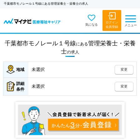
千葉都市モノレール１号線にある管理栄養士・栄養士の求人
ログイン
気になる
メニュー
会員登録
千葉都市モノレール１号線
管理栄養士・栄養
にある
士
の
求人
未選択
地域
変更
詳細
未選択
変更
条件