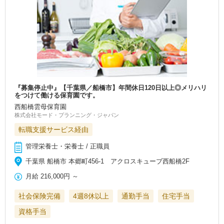
『募集停止中』【千葉県／船橋市】年間休日120日以上◎メリハリ
をつけて働ける保育園です。
西船橋雲母保育園
株式会社モード・プランニング・ジャパン
転職支援サービス経由
管理栄養士・栄養士 / 正職員
千葉県 船橋市 本郷町456-1 アクロスキューブ西船橋2F
月給
216,000円
～
社会保険完備
4週8休以上
通勤手当
住宅手当
資格手当