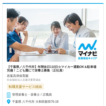
【千葉県／八千代市】年間休日110日☆マイカー通勤OK＆駐車場
完備！こども園にて栄養士募集〈正社員〉
若葉高津保育園
社会福祉法人北蓮児童育成会
転職支援サービス経由
管理栄養士・栄養士 / 正職員
千葉県 八千代市 大和田新田76-18