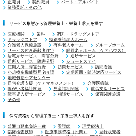
正職員
契約職員
パート・アルバイト
業務委託・その他
サービス形態から管理栄養士・栄養士求人を探す
医療機関
歯科
調剤・ドラッグストア
ドラッグストア
特別養護老人ホーム
介護老人保健施設
有料老人ホーム
グループホーム
サービス付き高齢者住宅
軽費老人ホーム（ケアハウス）
居宅系サービス 障害分野
通所サービス
通所サービス 障害分野
ショートステイ
短期入所 障害分野
訪問サービス
訪問看護
小規模多機能型居宅介護
定期巡回・随時対応サービス
地域包括ケアセンター
居宅介護支援（ケアマネジメント）
介護医療院
障がい者福祉関連
児童福祉関連
就労支援サービス
障害児入所サービス
相談サービス
保育関連施設
その他
保有資格から管理栄養士・栄養士求人を探す
普通自動車免許一種
看護師
理学療法士
臨床検査技師
医療事務資格（民間）
登録販売者