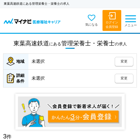
東葉高速鉄道にある管理栄養士・栄養士の求人
ログイン
気になる
メニュー
会員登録
東葉高速鉄道
管理栄養士・栄養士
にある
の
求人
未選択
地域
変更
詳細
未選択
変更
条件
3
件