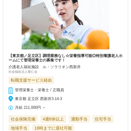
【東京都／足立区】調理業務なし☆栄養指導可能◎特別養護老人ホ
ームにて管理栄養士の募集です！
介護老人福祉施設 ル・ソラリオン西新井
社会福祉法人敬仁会
転職支援サービス経由
管理栄養士・栄養士 / 正職員
東京都 足立区 西新井3-14-3
月給
211,000円
～
社会保険完備
4週8休以上
通勤手当
住宅手当
地域手当
18時までに退社可能