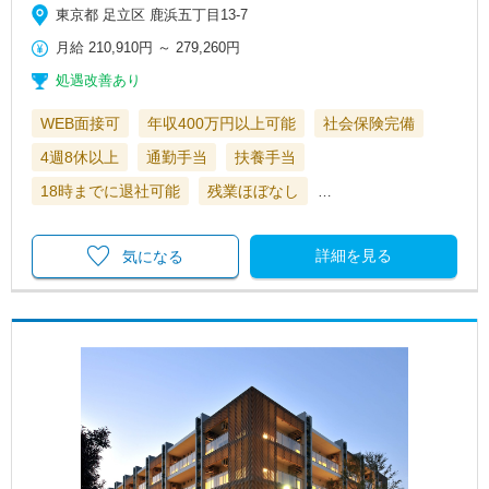
東京都 足立区 鹿浜五丁目13-7
月給
210,910円
～
279,260円
処遇改善あり
WEB面接可
年収400万円以上可能
社会保険完備
4週8休以上
通勤手当
扶養手当
18時までに退社可能
残業ほぼなし
…
詳細を見る
気になる