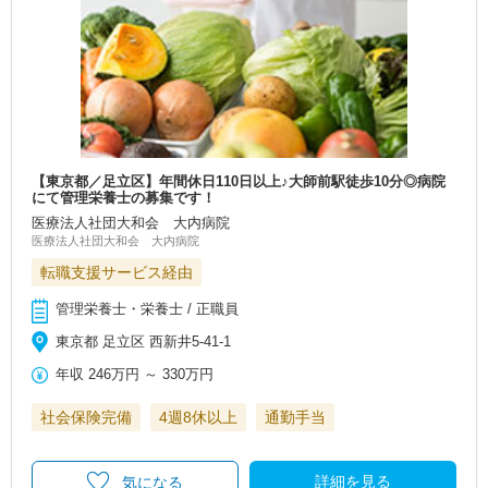
【東京都／足立区】年間休日110日以上♪大師前駅徒歩10分◎病院
にて管理栄養士の募集です！
医療法人社団大和会 大内病院
医療法人社団大和会 大内病院
転職支援サービス経由
管理栄養士・栄養士 / 正職員
東京都 足立区 西新井5-41-1
年収
246万円
～
330万円
社会保険完備
4週8休以上
通勤手当
詳細を見る
気になる