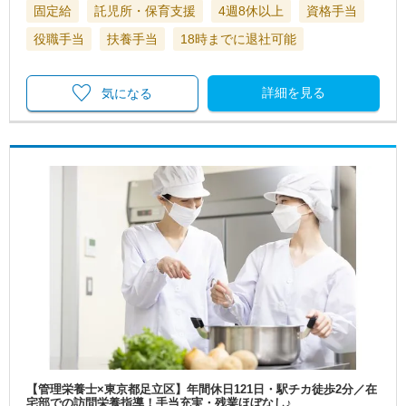
固定給
託児所・保育支援
4週8休以上
資格手当
役職手当
扶養手当
18時までに退社可能
詳細を見る
気になる
【管理栄養士×東京都足立区】年間休日121日・駅チカ徒歩2分／在
宅部での訪問栄養指導！手当充実・残業ほぼなし♪