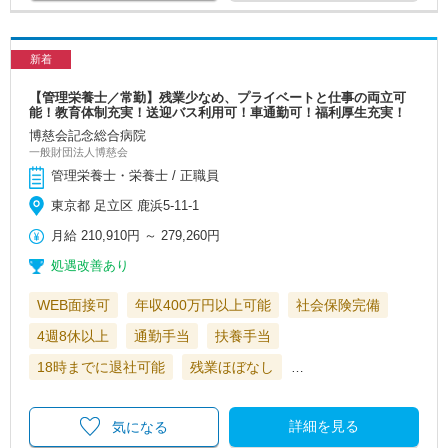
新着
【管理栄養士／常勤】残業少なめ、プライベートと仕事の両立可
能！教育体制充実！送迎バス利用可！車通勤可！福利厚生充実！
博慈会記念総合病院
一般財団法人博慈会
管理栄養士・栄養士 / 正職員
東京都 足立区 鹿浜5-11-1
月給
210,910円
～
279,260円
処遇改善あり
WEB面接可
年収400万円以上可能
社会保険完備
4週8休以上
通勤手当
扶養手当
18時までに退社可能
残業ほぼなし
…
詳細を見る
気になる