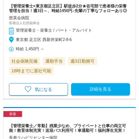
【管理栄養士×東京都足立区】駅徒歩2分★在宅部で患者様の栄養
管理を担当！週3日～、時給1450円♪先輩の丁寧なフォローあり◎
慈英会病院
医療法人社団福寿会
管理栄養士・栄養士 / パート・アルバイト
東京都 足立区 西新井栄町2-8-6
時給
1,450円
～
社会保険完備
通勤手当
週3日勤務可
18時までに退社可能
詳細を見る
気になる
新着
【管理栄養士／常勤】残業少なめ、プライベートと仕事の両立可
能！教育体制充実！送迎バス利用可！車通勤可！福利厚生充実！
長寿リハビリセンター病院