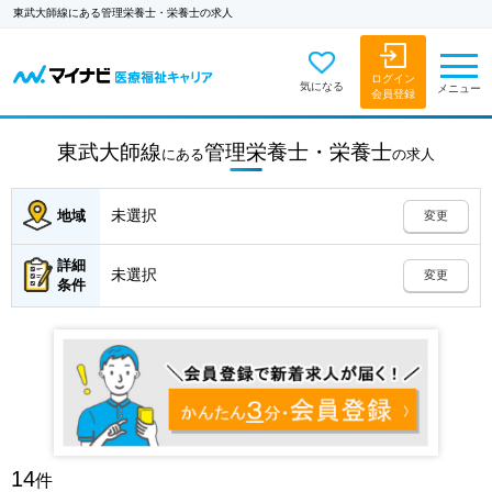
東武大師線にある管理栄養士・栄養士の求人
ログイン
気になる
メニュー
会員登録
東武大師線
管理栄養士・栄養士
にある
の
求人
未選択
地域
変更
詳細
未選択
変更
条件
14
件