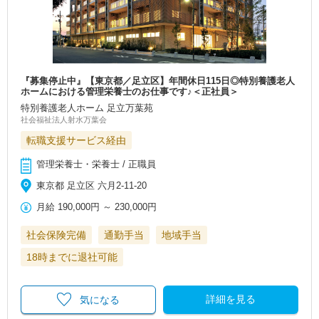
『募集停止中』【東京都／足立区】年間休日115日◎特別養護老人
ホームにおける管理栄養士のお仕事です♪＜正社員＞
特別養護老人ホーム 足立万葉苑
社会福祉法人射水万葉会
転職支援サービス経由
管理栄養士・栄養士 / 正職員
東京都 足立区 六月2-11-20
月給
190,000円
～
230,000円
社会保険完備
通勤手当
地域手当
18時までに退社可能
詳細を見る
気になる