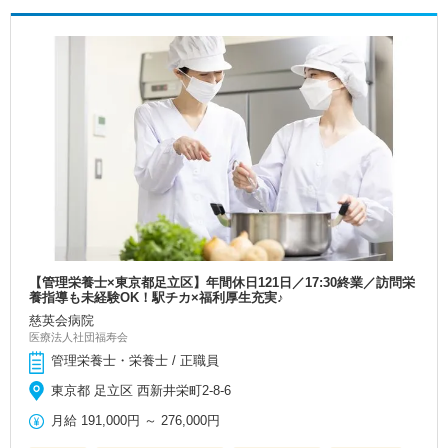
【管理栄養士×東京都足立区】年間休日121日／17:30終業／訪問栄
養指導も未経験OK！駅チカ×福利厚生充実♪
慈英会病院
医療法人社団福寿会
管理栄養士・栄養士 / 正職員
東京都 足立区 西新井栄町2-8-6
月給
191,000円
～
276,000円