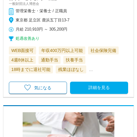
一般財団法人博慈会
管理栄養士・栄養士 / 正職員
東京都 足立区 鹿浜五丁目13-7
月給
210,910円
～
305,200円
処遇改善あり
WEB面接可
年収400万円以上可能
社会保険完備
4週8休以上
通勤手当
扶養手当
18時までに退社可能
残業ほぼなし
…
詳細を見る
気になる