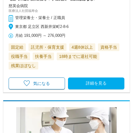
慈英会病院
医療法人社団福寿会
管理栄養士・栄養士 / 正職員
東京都 足立区 西新井栄町2-8-6
月給
191,000円
～
276,000円
固定給
託児所・保育支援
4週8休以上
資格手当
役職手当
扶養手当
18時までに退社可能
残業ほぼなし
詳細を見る
気になる