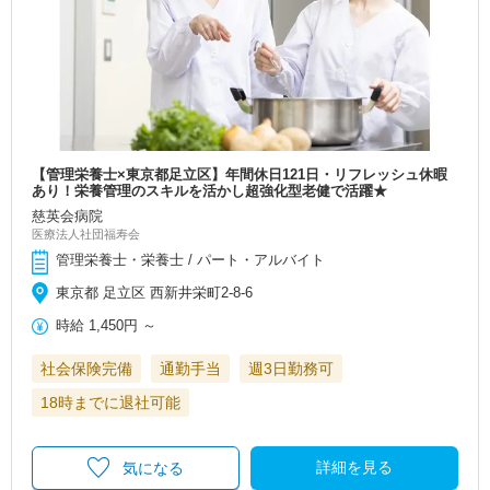
【管理栄養士×東京都足立区】年間休日121日・リフレッシュ休暇
あり！栄養管理のスキルを活かし超強化型老健で活躍★
慈英会病院
医療法人社団福寿会
管理栄養士・栄養士 / パート・アルバイト
東京都 足立区 西新井栄町2-8-6
時給
1,450円
～
社会保険完備
通勤手当
週3日勤務可
18時までに退社可能
詳細を見る
気になる