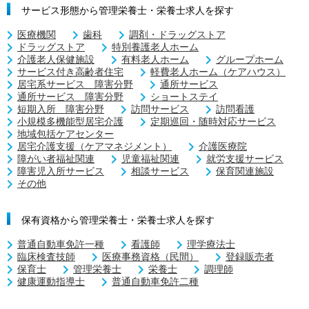
サービス形態から管理栄養士・栄養士求人を探す
医療機関
歯科
調剤・ドラッグストア
ドラッグストア
特別養護老人ホーム
介護老人保健施設
有料老人ホーム
グループホーム
サービス付き高齢者住宅
軽費老人ホーム（ケアハウス）
居宅系サービス 障害分野
通所サービス
通所サービス 障害分野
ショートステイ
短期入所 障害分野
訪問サービス
訪問看護
小規模多機能型居宅介護
定期巡回・随時対応サービス
地域包括ケアセンター
居宅介護支援（ケアマネジメント）
介護医療院
障がい者福祉関連
児童福祉関連
就労支援サービス
障害児入所サービス
相談サービス
保育関連施設
その他
保有資格から管理栄養士・栄養士求人を探す
普通自動車免許一種
看護師
理学療法士
臨床検査技師
医療事務資格（民間）
登録販売者
保育士
管理栄養士
栄養士
調理師
健康運動指導士
普通自動車免許二種