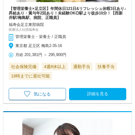
【管理栄養士×足立区】年間休日121日&リフレッシュ休暇3日あり♪
昇給あり・賞与年2回あり！未経験OK◎駅より徒歩10分！【西新
井駅/梅島駅、病院、正職員】
福寿会足立東部病院
医療法人社団福寿会
管理栄養士・栄養士 / 正職員
東京都 足立区 梅島2-35-16
月給
201,381円
～
295,900円
社会保険完備
4週8休以上
通勤手当
扶養手当
18時までに退社可能
詳細を見る
気になる