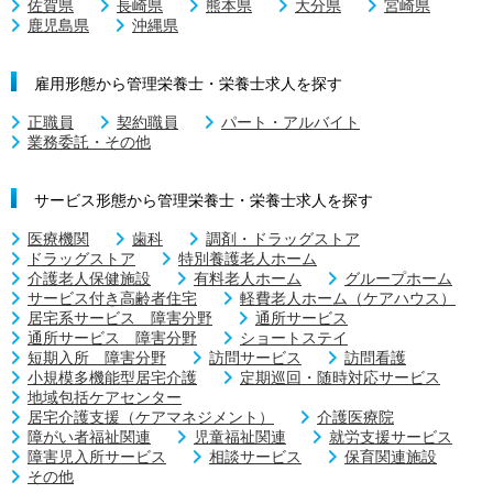
佐賀県
長崎県
熊本県
大分県
宮崎県
鹿児島県
沖縄県
雇用形態から管理栄養士・栄養士求人を探す
正職員
契約職員
パート・アルバイト
業務委託・その他
サービス形態から管理栄養士・栄養士求人を探す
医療機関
歯科
調剤・ドラッグストア
ドラッグストア
特別養護老人ホーム
介護老人保健施設
有料老人ホーム
グループホーム
サービス付き高齢者住宅
軽費老人ホーム（ケアハウス）
居宅系サービス 障害分野
通所サービス
通所サービス 障害分野
ショートステイ
短期入所 障害分野
訪問サービス
訪問看護
小規模多機能型居宅介護
定期巡回・随時対応サービス
地域包括ケアセンター
居宅介護支援（ケアマネジメント）
介護医療院
障がい者福祉関連
児童福祉関連
就労支援サービス
障害児入所サービス
相談サービス
保育関連施設
その他