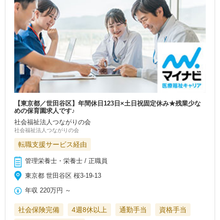
【東京都／世田谷区】年間休日123日×土日祝固定休み★残業少な
めの保育園求人です♪
社会福祉法人つながりの会
社会福祉法人つながりの会
転職支援サービス経由
管理栄養士・栄養士 / 正職員
東京都 世田谷区 桜3-19-13
年収
220万円
～
社会保険完備
4週8休以上
通勤手当
資格手当