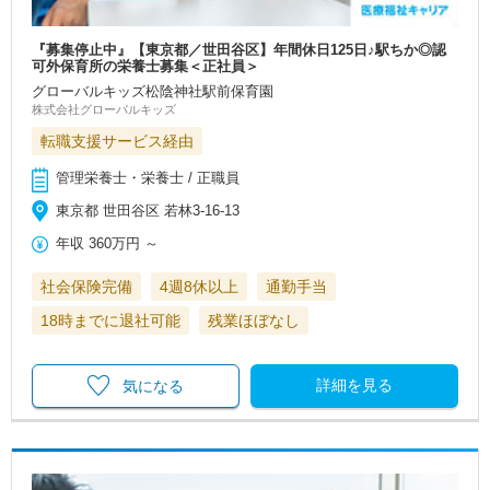
『募集停止中』【東京都／世田谷区】年間休日125日♪駅ちか◎認
可外保育所の栄養士募集＜正社員＞
グローバルキッズ松陰神社駅前保育園
株式会社グローバルキッズ
転職支援サービス経由
管理栄養士・栄養士 / 正職員
東京都 世田谷区 若林3-16-13
年収
360万円
～
社会保険完備
4週8休以上
通勤手当
18時までに退社可能
残業ほぼなし
詳細を見る
気になる