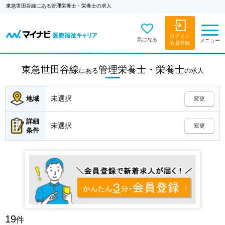
東急世田谷線にある管理栄養士・栄養士の求人
ログイン
気になる
メニュー
会員登録
東急世田谷線
管理栄養士・栄養士
にある
の
求人
未選択
地域
変更
詳細
未選択
変更
条件
19
件