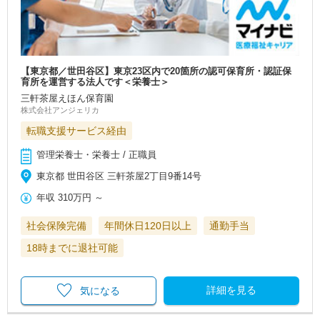
【東京都／世田谷区】東京23区内で20箇所の認可保育所・認証保
育所を運営する法人です＜栄養士＞
三軒茶屋えほん保育園
株式会社アンジェリカ
転職支援サービス経由
管理栄養士・栄養士 / 正職員
東京都 世田谷区 三軒茶屋2丁目9番14号
年収
310万円
～
社会保険完備
年間休日120日以上
通勤手当
18時までに退社可能
詳細を見る
気になる