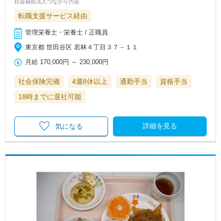
社会福祉法人つながりの会
転職支援サービス経由
管理栄養士・栄養士 / 正職員
東京都 世田谷区 若林４丁目３７－１１
月給
170,000円
～
230,000円
社会保険完備
4週8休以上
通勤手当
資格手当
18時までに退社可能
詳細を見る
気になる