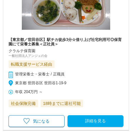
【東京都／世田谷区】駅チカ徒歩3分☆借り上げ社宅利用可◎保育
園にて栄養士募集＜正社員＞
クラルテ保育園
一般社団法人アンジュの会
転職支援サービス経由
管理栄養士・栄養士 / 正職員
東京都 世田谷区 世田谷1-19-9
年収
204万円
～
社会保険完備
18時までに退社可能
詳細を見る
気になる