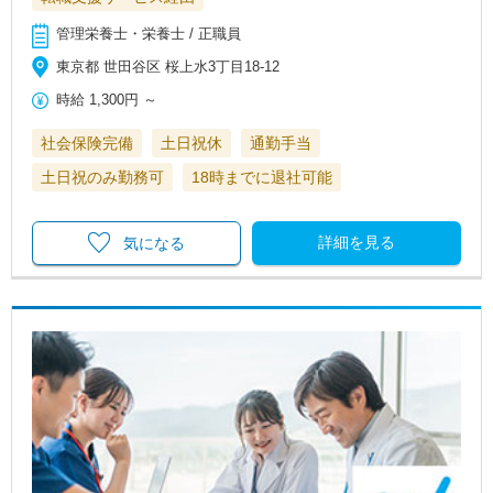
管理栄養士・栄養士 / 正職員
東京都 世田谷区 桜上水3丁目18-12
時給
1,300円
～
社会保険完備
土日祝休
通勤手当
土日祝のみ勤務可
18時までに退社可能
詳細を見る
気になる