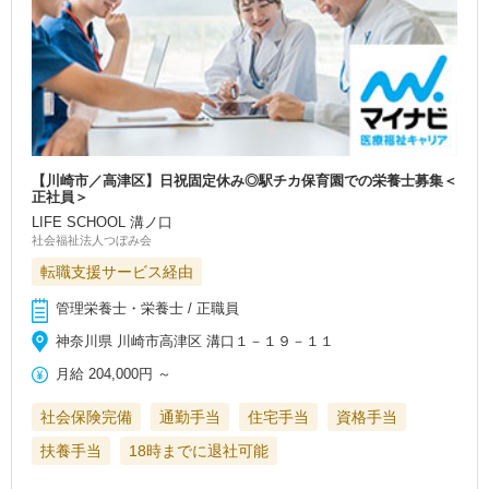
【川崎市／高津区】日祝固定休み◎駅チカ保育園での栄養士募集＜
正社員＞
LIFE SCHOOL 溝ノ口
社会福祉法人つぼみ会
転職支援サービス経由
管理栄養士・栄養士 / 正職員
神奈川県 川崎市高津区 溝口１－１９－１１
月給
204,000円
～
社会保険完備
通勤手当
住宅手当
資格手当
扶養手当
18時までに退社可能