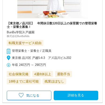
【東京都／品川区】 年間休日数120日以上の保育園での管理栄養
士・栄養士募集！
BunBu学院Jr.戸越園
株式会社BunBuKids
転職支援サービス経由
管理栄養士・栄養士 / 正職員
東京都 品川区 戸越5-4-3 アズ品川ビル202
年収
240万円
～
290万円
社会保険完備
4週8休以上
通勤手当
18時までに退社可能
残業ほぼなし
詳細を見る
気になる