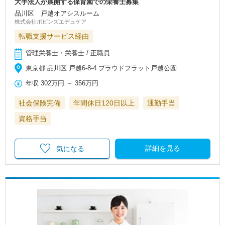
大手法人が展開する保育園での栄養士募集
品川区 戸越オアシスルーム
株式会社ポピンズエデュケア
転職支援サービス経由
管理栄養士・栄養士 / 正職員
東京都 品川区 戸越6-8-4 プラウドフラット戸越公園
年収
302万円
～
356万円
社会保険完備
年間休日120日以上
通勤手当
資格手当
詳細を見る
気になる