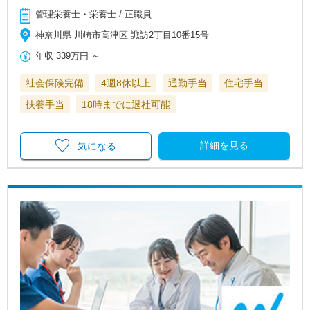
管理栄養士・栄養士 / 正職員
神奈川県 川崎市高津区 諏訪2丁目10番15号
年収
339万円
～
社会保険完備
4週8休以上
通勤手当
住宅手当
扶養手当
18時までに退社可能
詳細を見る
気になる