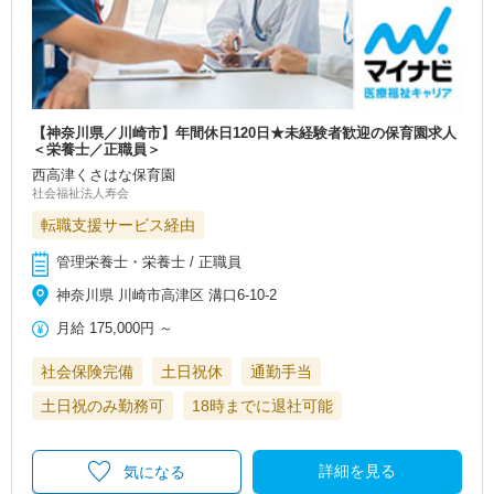
【神奈川県／川崎市】年間休日120日★未経験者歓迎の保育園求人
＜栄養士／正職員＞
西高津くさはな保育園
社会福祉法人寿会
転職支援サービス経由
管理栄養士・栄養士 / 正職員
神奈川県 川崎市高津区 溝口6-10-2
月給
175,000円
～
社会保険完備
土日祝休
通勤手当
土日祝のみ勤務可
18時までに退社可能
詳細を見る
気になる