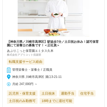
【神奈川県／川崎市高津区】駅徒歩7分／土日祝お休み！認可保育
園にて栄養士の募集です！＜正社員＞
あぷりこっと保育園エミタス久本
株式会社アプリコット倶楽部
転職支援サービス経由
管理栄養士・栄養士 / 正職員
神奈川県 川崎市高津区 溝口3-21-11
月給
247,000円
～
託児所・保育支援
土日祝休
通勤手当
住宅手当
土日祝のみ勤務可
18時までに退社可能