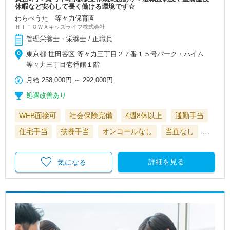
休暇など安心して長く働ける環境です☆
わらべうた 等々力保育園
ＨＩＴＯＷＡキッズライフ株式会社
管理栄養士・栄養士 / 正職員
東京都 世田谷区 等々力三丁目２７番１５号パーク・ハイム
等々力三丁目壱番館１階
月給
258,000円
～
292,000円
処遇改善あり
WEB面接可
社会保険完備
4週8休以上
通勤手当
住宅手当
扶養手当
オンコールなし
当直なし
…
詳細を見る
気になる