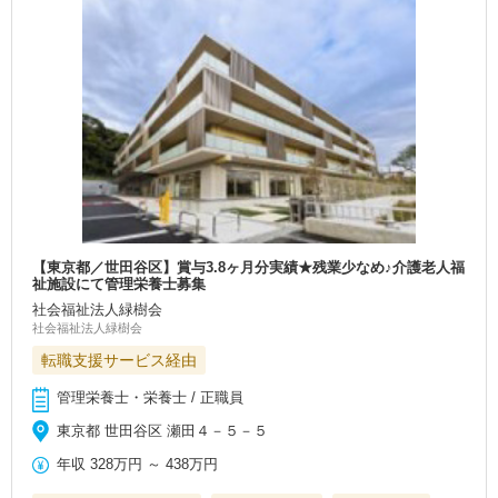
【東京都／世田谷区】賞与3.8ヶ月分実績★残業少なめ♪介護老人福
祉施設にて管理栄養士募集
社会福祉法人緑樹会
社会福祉法人緑樹会
転職支援サービス経由
管理栄養士・栄養士 / 正職員
東京都 世田谷区 瀬田４－５－５
年収
328万円
～
438万円