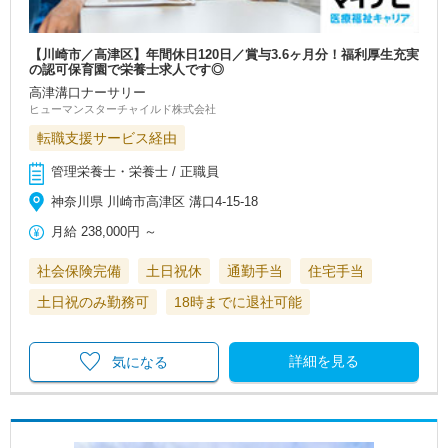
【川崎市／高津区】年間休日120日／賞与3.6ヶ月分！福利厚生充実
の認可保育園で栄養士求人です◎
高津溝口ナーサリー
ヒューマンスターチャイルド株式会社
転職支援サービス経由
管理栄養士・栄養士 / 正職員
神奈川県 川崎市高津区 溝口4-15-18
月給
238,000円
～
社会保険完備
土日祝休
通勤手当
住宅手当
土日祝のみ勤務可
18時までに退社可能
詳細を見る
気になる