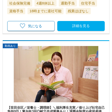
社会保険完備
4週8休以上
通勤手当
住宅手当
資格手当
18時までに退社可能
残業ほぼなし
詳細を見る
気になる
動画あり
【世田谷区／栄養士・調理師】＼福利厚生充実／借り上げ社宅自己
負担0円！賞与年3回◎献立作成業務あり！退職金制度や産前産後