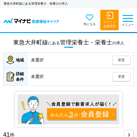
東急大井町線にある管理栄養士・栄養士の求人
ログイン
気になる
メニュー
会員登録
東急大井町線
管理栄養士・栄養士
にある
の
求人
未選択
地域
変更
詳細
未選択
変更
条件
41
件