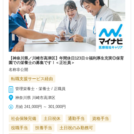
【神奈川県／川崎市高津区】年間休日123日☆福利厚生充実◎保育
園での栄養士の募集です！＜正社員＞
名称非公開
転職支援サービス経由
管理栄養士・栄養士 / 正職員
神奈川県 川崎市高津区
月給
241,000円
～
301,000円
社会保険完備
土日祝休
通勤手当
資格手当
役職手当
扶養手当
土日祝のみ勤務可