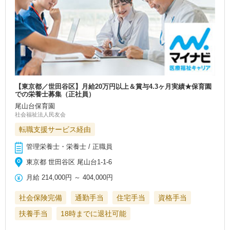
【東京都／世田谷区】月給20万円以上＆賞与4.3ヶ月実績★保育園
での栄養士募集（正社員）
尾山台保育園
社会福祉法人民友会
転職支援サービス経由
管理栄養士・栄養士 / 正職員
東京都 世田谷区 尾山台1-1-6
月給
214,000円
～
404,000円
社会保険完備
通勤手当
住宅手当
資格手当
扶養手当
18時までに退社可能