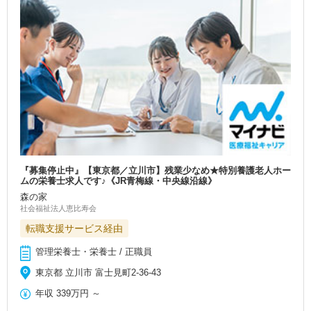
『募集停止中』【東京都／立川市】残業少なめ★特別養護老人ホー
ムの栄養士求人です♪《JR青梅線・中央線沿線》
森の家
社会福祉法人恵比寿会
転職支援サービス経由
管理栄養士・栄養士 / 正職員
東京都 立川市 富士見町2-36-43
年収
339万円
～