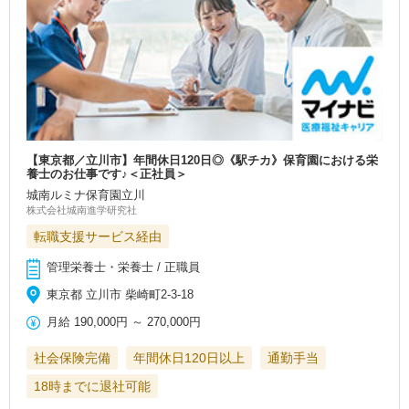
【東京都／立川市】年間休日120日◎《駅チカ》保育園における栄
養士のお仕事です♪＜正社員＞
城南ルミナ保育園立川
株式会社城南進学研究社
転職支援サービス経由
管理栄養士・栄養士 / 正職員
東京都 立川市 柴崎町2-3-18
月給
190,000円
～
270,000円
社会保険完備
年間休日120日以上
通勤手当
18時までに退社可能