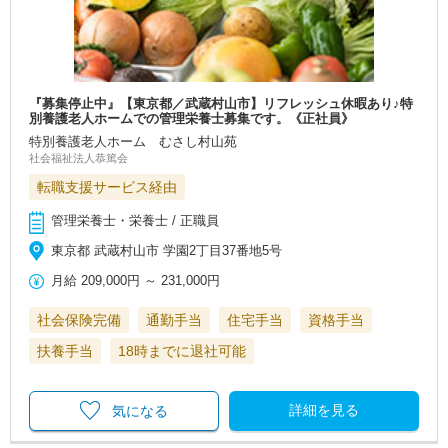
『募集停止中』【東京都／武蔵村山市】リフレッシュ休暇あり♪特
別養護老人ホームでの管理栄養士募集です。《正社員》
特別養護老人ホーム むさし村山苑
社会福祉法人恭篤会
転職支援サービス経由
管理栄養士・栄養士 / 正職員
東京都 武蔵村山市 学園2丁目37番地5号
月給
209,000円
～
231,000円
社会保険完備
通勤手当
住宅手当
資格手当
扶養手当
18時までに退社可能
詳細を見る
気になる