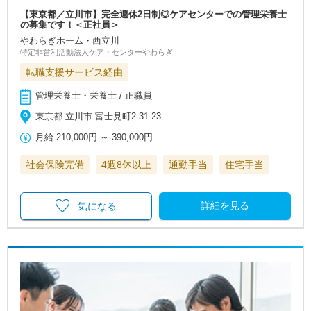
【東京都／立川市】完全週休2日制◎ケアセンターでの管理栄養士
の募集です！＜正社員＞
やわらぎホーム・西立川
特定非営利活動法人ケア・センターやわらぎ
転職支援サービス経由
管理栄養士・栄養士 / 正職員
東京都 立川市 富士見町2-31-23
月給
210,000円
～
390,000円
社会保険完備
4週8休以上
通勤手当
住宅手当
詳細を見る
気になる