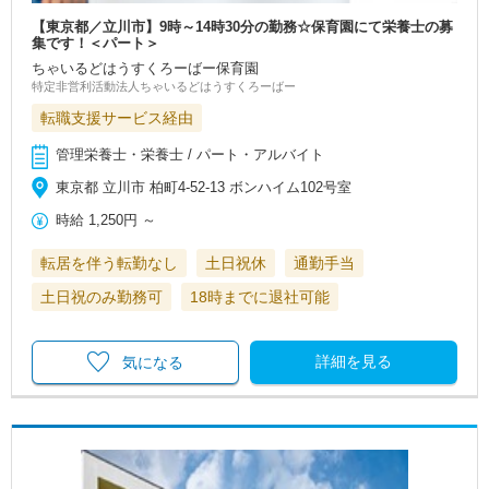
【東京都／立川市】9時～14時30分の勤務☆保育園にて栄養士の募
集です！＜パート＞
ちゃいるどはうすくろーばー保育園
特定非営利活動法人ちゃいるどはうすくろーばー
転職支援サービス経由
管理栄養士・栄養士 / パート・アルバイト
東京都 立川市 柏町4-52-13 ボンハイム102号室
時給
1,250円
～
転居を伴う転勤なし
土日祝休
通勤手当
土日祝のみ勤務可
18時までに退社可能
詳細を見る
気になる