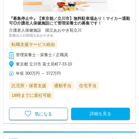
『募集停止中』【東京都／立川市】無料駐車場あり！マイカー通勤
可◎介護老人保健施設にて管理栄養士の募集です！
介護老人保健施設 国立あおやぎ苑立川
医療法人社団国立あおやぎ会
転職支援サービス経由
管理栄養士・栄養士 / 正職員
東京都 立川市 富士見町7-33-10
年収
300万円
～
372万円
託児所・保育支援
通勤手当
住宅手当
18時までに退社可能
詳細を見る
気になる