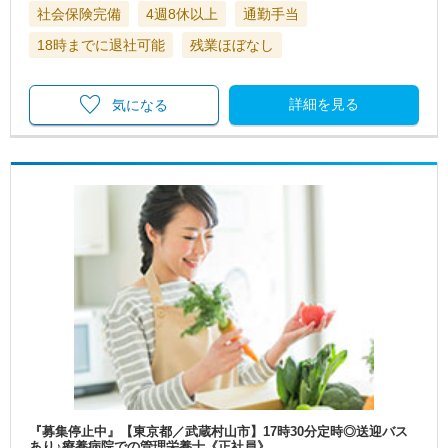
社会保険完備
4週8休以上
通勤手当
18時までに退社可能
残業ほぼなし
詳細を見る
気になる
『募集停止中』【東京都／武蔵村山市】17時30分定時◎送迎バス
あり♪療養病院での管理栄養士《正社員》