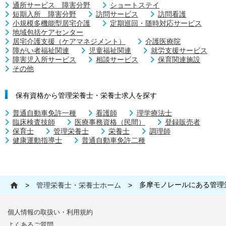
通所サービス 障害分野
ショートステイ
短期入所 障害分野
訪問サービス
訪問看護
小規模多機能型居宅介護
定期巡回・随時対応サービス
地域包括ケアセンター
居宅介護支援（ケアマネジメント）
介護医療院
障がい者福祉関連
児童福祉関連
就労支援サービス
障害児入所サービス
相談サービス
保育関連施設
その他
保有資格から管理栄養士・栄養士求人を探す
普通自動車免許一種
看護師
理学療法士
臨床検査技師
医療事務資格（民間）
登録販売者
保育士
管理栄養士
栄養士
調理師
健康運動指導士
普通自動車免許二種
多摩モノレールにある管理
>
管理栄養士・栄養士ホーム
>
個人情報の取扱い・利用規約
よくあるご質問