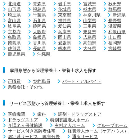
北海道
青森県
岩手県
宮城県
秋田県
山形県
福島県
茨城県
栃木県
群馬県
埼玉県
千葉県
東京都
神奈川県
新潟県
富山県
石川県
福井県
山梨県
長野県
岐阜県
静岡県
愛知県
三重県
滋賀県
京都府
大阪府
兵庫県
奈良県
和歌山県
鳥取県
島根県
岡山県
広島県
山口県
徳島県
香川県
愛媛県
高知県
福岡県
佐賀県
長崎県
熊本県
大分県
宮崎県
鹿児島県
沖縄県
雇用形態から管理栄養士・栄養士求人を探す
正職員
契約職員
パート・アルバイト
業務委託・その他
サービス形態から管理栄養士・栄養士求人を探す
医療機関
歯科
調剤・ドラッグストア
ドラッグストア
特別養護老人ホーム
介護老人保健施設
有料老人ホーム
グループホーム
サービス付き高齢者住宅
軽費老人ホーム（ケアハウス）
居宅系サービス 障害分野
通所サービス