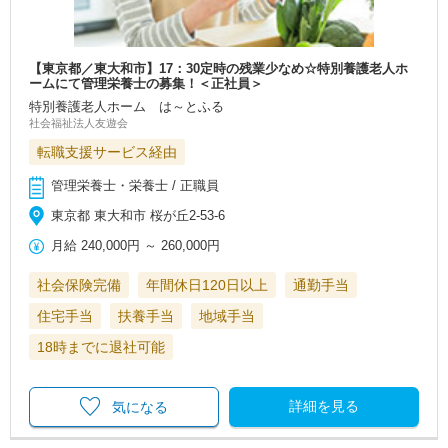
【東京都／東大和市】17：30定時の残業少なめ☆特別養護老人ホ
ームにて管理栄養士の募集！＜正社員＞
特別養護老人ホーム は～とふる
社会福祉法人友遊会
転職支援サービス経由
管理栄養士・栄養士 / 正職員
東京都 東大和市 桜が丘2-53-6
月給
240,000円
～
260,000円
社会保険完備
年間休日120日以上
通勤手当
住宅手当
扶養手当
地域手当
18時までに退社可能
詳細を見る
気になる