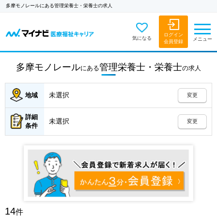
多摩モノレールにある管理栄養士・栄養士の求人
ログイン
気になる
メニュー
会員登録
多摩モノレール
管理栄養士・栄養士
にある
の
求人
未選択
地域
変更
詳細
未選択
変更
条件
14
件