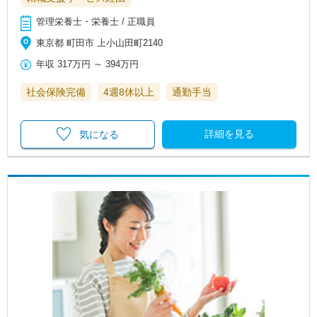
管理栄養士・栄養士 / 正職員
東京都 町田市 上小山田町2140
年収
317万円
～
394万円
社会保険完備
4週8休以上
通勤手当
詳細を見る
気になる