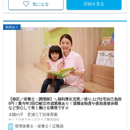
詳細を見る
気になる
動画あり
【港区／栄養士・調理師】＼福利厚生充実／借り上げ社宅自己負担
0円！賞与年3回◎献立作成業務あり！退職金制度や産前産後休暇
など安心して長く働ける環境です☆
太陽の子 芝浦三丁目保育園
ＨＩＴＯＷＡキッズライフ株式会社
管理栄養士・栄養士 / 正職員