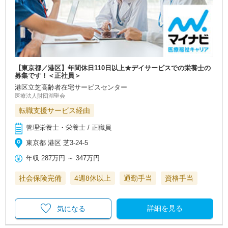
【東京都／港区】年間休日110日以上★デイサービスでの栄養士の
募集です！＜正社員＞
港区立芝高齢者在宅サービスセンター
医療法人財団湖聖会
転職支援サービス経由
管理栄養士・栄養士 / 正職員
東京都 港区 芝3-24-5
年収
287万円
～
347万円
社会保険完備
4週8休以上
通勤手当
資格手当
詳細を見る
気になる