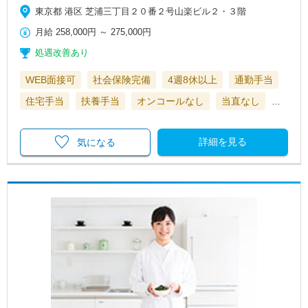
東京都 港区 芝浦三丁目２０番２号山楽ビル２・３階
月給
258,000円
～
275,000円
処遇改善あり
WEB面接可
社会保険完備
4週8休以上
通勤手当
住宅手当
扶養手当
オンコールなし
当直なし
…
詳細を見る
気になる