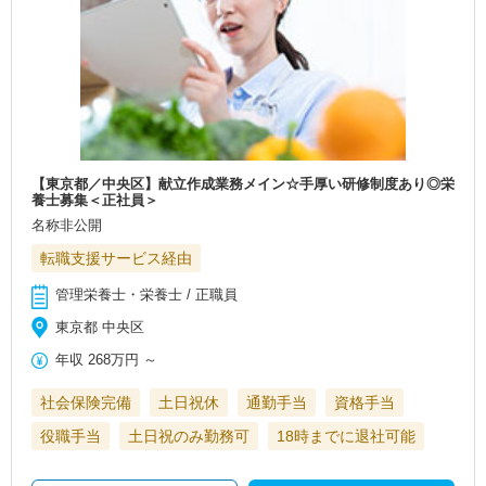
【東京都／中央区】献立作成業務メイン☆手厚い研修制度あり◎栄
養士募集＜正社員＞
名称非公開
転職支援サービス経由
管理栄養士・栄養士 / 正職員
東京都 中央区
年収
268万円
～
社会保険完備
土日祝休
通勤手当
資格手当
役職手当
土日祝のみ勤務可
18時までに退社可能