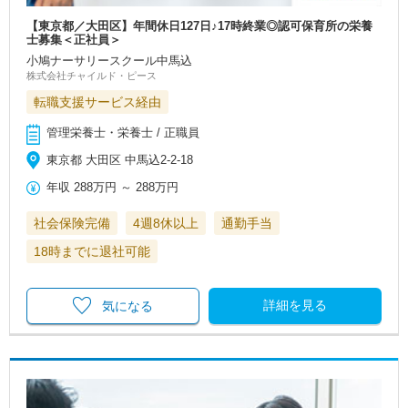
【東京都／大田区】年間休日127日♪17時終業◎認可保育所の栄養
士募集＜正社員＞
小鳩ナーサリースクール中馬込
株式会社チャイルド・ピース
転職支援サービス経由
管理栄養士・栄養士 / 正職員
東京都 大田区 中馬込2-2-18
年収
288万円
～
288万円
社会保険完備
4週8休以上
通勤手当
18時までに退社可能
詳細を見る
気になる