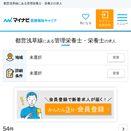
都営浅草線にある管理栄養士・栄養士の求人
ログイン
気になる
メニュー
会員登録
都営浅草線
管理栄養士・栄養士
にある
の
求人
未選択
地域
変更
詳細
未選択
変更
条件
54
件