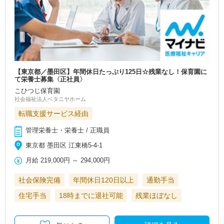
【東京都／墨田区】年間休日たっぷり125日☆残業なし！保育園に
て栄養士募集〈正社員〉
こひつじ保育園
社会福祉法人ベタニヤホーム
転職支援サービス経由
管理栄養士・栄養士 / 正職員
東京都 墨田区 江東橋5-4-1
月給
219,000円
～
294,000円
社会保険完備
年間休日120日以上
通勤手当
住宅手当
18時までに退社可能
残業ほぼなし