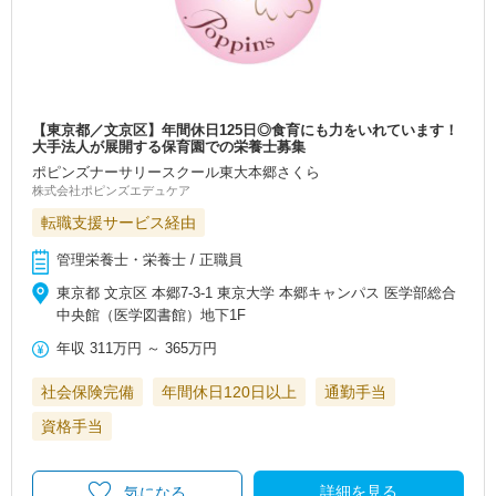
【東京都／文京区】年間休日125日◎食育にも力をいれています！
大手法人が展開する保育園での栄養士募集
ポピンズナーサリースクール東大本郷さくら
株式会社ポピンズエデュケア
転職支援サービス経由
管理栄養士・栄養士 / 正職員
東京都 文京区 本郷7-3-1 東京大学 本郷キャンパス 医学部総合
中央館（医学図書館）地下1F
年収
311万円
～
365万円
社会保険完備
年間休日120日以上
通勤手当
資格手当
詳細を見る
気になる