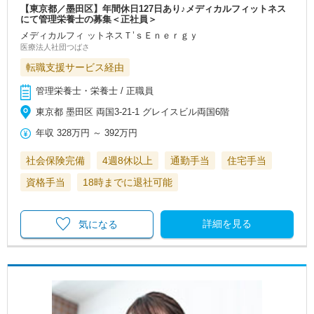
【東京都／墨田区】年間休日127日あり♪メディカルフィットネス
にて管理栄養士の募集＜正社員＞
メディカルフィ ットネスＴ’ｓＥｎｅｒｇｙ
医療法人社団つばさ
転職支援サービス経由
管理栄養士・栄養士 / 正職員
東京都 墨田区 両国3-21-1 グレイスビル両国6階
年収
328万円
～
392万円
社会保険完備
4週8休以上
通勤手当
住宅手当
資格手当
18時までに退社可能
詳細を見る
気になる