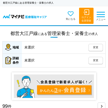
都営大江戸線にある管理栄養士・栄養士の求人
ログイン
気になる
メニュー
会員登録
都営大江戸線
管理栄養士・栄養士
にある
の
求人
未選択
地域
変更
詳細
未選択
変更
条件
99
件