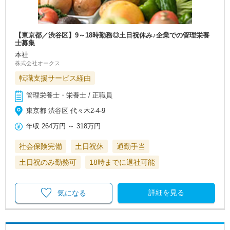
【東京都／渋谷区】9～18時勤務◎土日祝休み♪企業での管理栄養
士募集
本社
株式会社オークス
転職支援サービス経由
管理栄養士・栄養士 / 正職員
東京都 渋谷区 代々木2-4-9
年収
264万円
～
318万円
社会保険完備
土日祝休
通勤手当
土日祝のみ勤務可
18時までに退社可能
詳細を見る
気になる