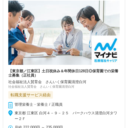
【東京都／江東区】土日祝休み＆年間休日128日◎保育園での栄養
士募集（正社員）
社会福祉法人賛育会 さんいく保育園清澄白河
社会福祉法人賛育会 さんいく保育園清澄白河
転職支援サービス経由
管理栄養士・栄養士 / 正職員
東京都 江東区 白河４－９－２５ パークハウス清澄白河タワ
ー２Ｆ
月給
222,000円
～
235,000円