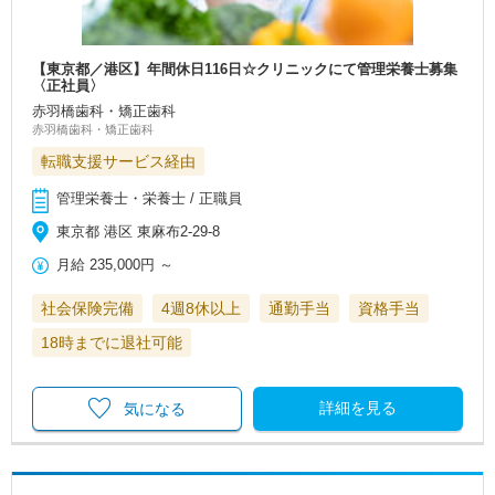
【東京都／港区】年間休日116日☆クリニックにて管理栄養士募集
〈正社員〉
赤羽橋歯科・矯正歯科
赤羽橋歯科・矯正歯科
転職支援サービス経由
管理栄養士・栄養士 / 正職員
東京都 港区 東麻布2-29-8
月給
235,000円
～
社会保険完備
4週8休以上
通勤手当
資格手当
18時までに退社可能
詳細を見る
気になる