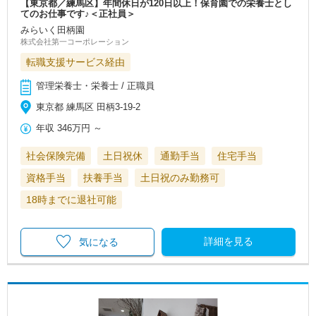
【東京都／練馬区】年間休日が120日以上！保育園での栄養士とし
てのお仕事です♪＜正社員＞
みらいく田柄園
株式会社第一コーポレーション
転職支援サービス経由
管理栄養士・栄養士 / 正職員
東京都 練馬区 田柄3-19-2
年収
346万円
～
社会保険完備
土日祝休
通勤手当
住宅手当
資格手当
扶養手当
土日祝のみ勤務可
18時までに退社可能
詳細を見る
気になる