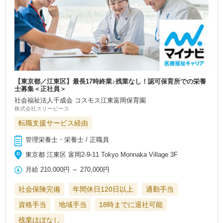
【東京都／江東区】最長17時終業♪残業なし！認可保育所での栄養
士募集＜正社員＞
社会福祉法人千成会 コスモス江東富岡保育園
株式会社スリーピース
転職支援サービス経由
管理栄養士・栄養士 / 正職員
東京都 江東区 富岡2-9-11 Tokyo Monnaka Village 3F
月給
210,000円
～
270,000円
社会保険完備
年間休日120日以上
通勤手当
資格手当
地域手当
18時までに退社可能
残業ほぼなし