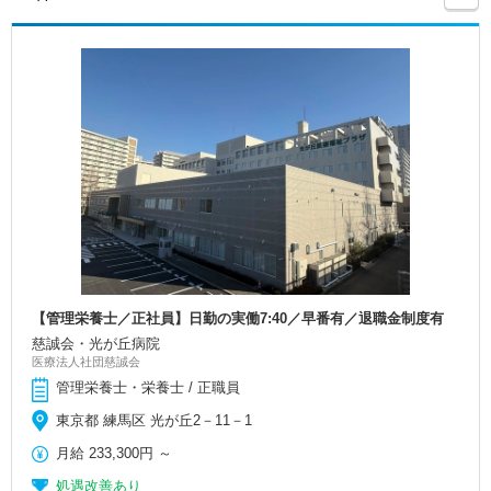
【管理栄養士／正社員】日勤の実働7:40／早番有／退職金制度有
慈誠会・光が丘病院
医療法人社団慈誠会
管理栄養士・栄養士 / 正職員
東京都 練馬区 光が丘2－11－1
月給
233,300円
～
処遇改善あり