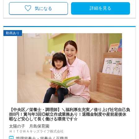
詳細を見る
気になる
動画あり
【中央区／栄養士・調理師】＼福利厚生充実／借り上げ社宅自己負
担0円！賞与年3回◎献立作成業務あり！退職金制度や産前産後休
暇など安心して長く働ける環境です☆
太陽の子 月島保育園
ＨＩＴＯＷＡキッズライフ株式会社
管理栄養士・栄養士 / 正職員