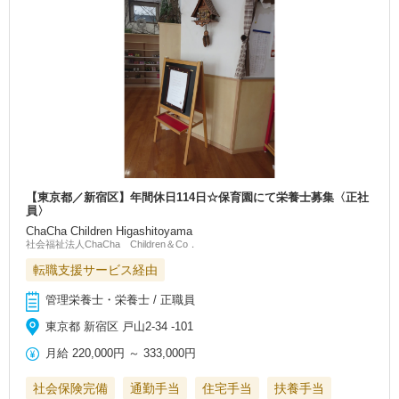
【東京都／新宿区】年間休日114日☆保育園にて栄養士募集〈正社
員〉
ChaCha Children Higashitoyama
社会福祉法人ChaCha Children＆Co．
転職支援サービス経由
管理栄養士・栄養士 / 正職員
東京都 新宿区 戸山2-34 -101
月給
220,000円
～
333,000円
社会保険完備
通勤手当
住宅手当
扶養手当