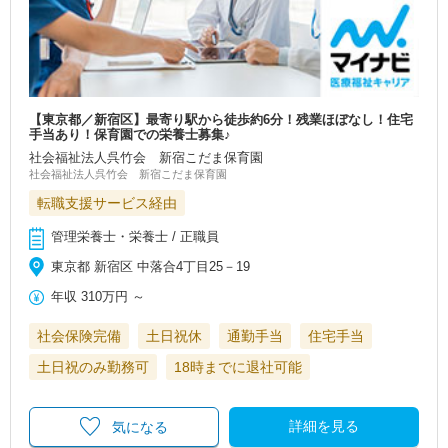
【東京都／新宿区】最寄り駅から徒歩約6分！残業ほぼなし！住宅
手当あり！保育園での栄養士募集♪
社会福祉法人呉竹会 新宿こだま保育園
社会福祉法人呉竹会 新宿こだま保育園
転職支援サービス経由
管理栄養士・栄養士 / 正職員
東京都 新宿区 中落合4丁目25－19
年収
310万円
～
社会保険完備
土日祝休
通勤手当
住宅手当
土日祝のみ勤務可
18時までに退社可能
詳細を見る
気になる