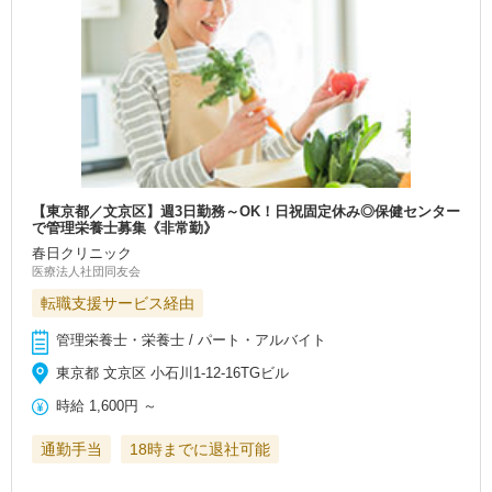
【東京都／文京区】週3日勤務～OK！日祝固定休み◎保健センター
で管理栄養士募集《非常勤》
春日クリニック
医療法人社団同友会
転職支援サービス経由
管理栄養士・栄養士 / パート・アルバイト
東京都 文京区 小石川1‐12‐16TGビル
時給
1,600円
～
通勤手当
18時までに退社可能