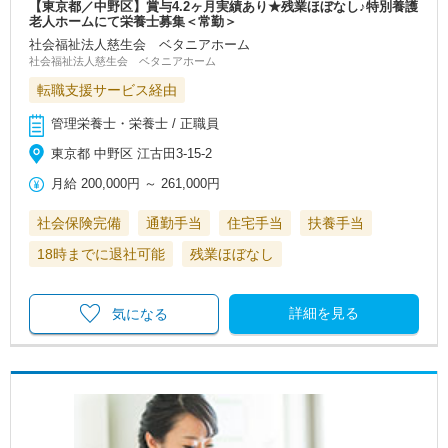
【東京都／中野区】賞与4.2ヶ月実績あり★残業ほぼなし♪特別養護
老人ホームにて栄養士募集＜常勤＞
社会福祉法人慈生会 ベタニアホーム
社会福祉法人慈生会 ベタニアホーム
転職支援サービス経由
管理栄養士・栄養士 / 正職員
東京都 中野区 江古田3-15-2
月給
200,000円
～
261,000円
社会保険完備
通勤手当
住宅手当
扶養手当
18時までに退社可能
残業ほぼなし
詳細を見る
気になる