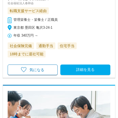
社会福祉法人春和会
転職支援サービス経由
管理栄養士・栄養士 / 正職員
東京都 墨田区 亀沢3-24-1
年収
340万円
～
社会保険完備
通勤手当
住宅手当
18時までに退社可能
詳細を見る
気になる