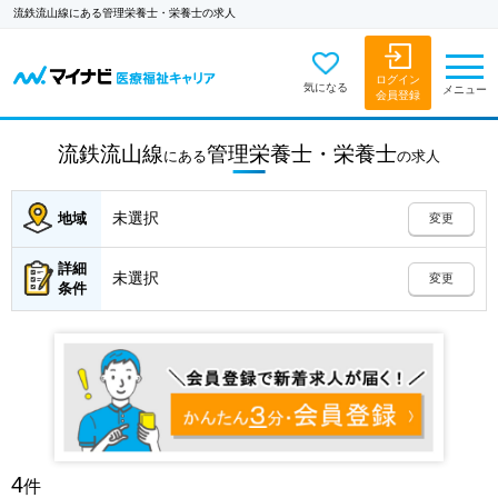
流鉄流山線にある管理栄養士・栄養士の求人
ログイン
気になる
メニュー
会員登録
流鉄流山線
管理栄養士・栄養士
にある
の
求人
未選択
地域
変更
詳細
未選択
変更
条件
4
件