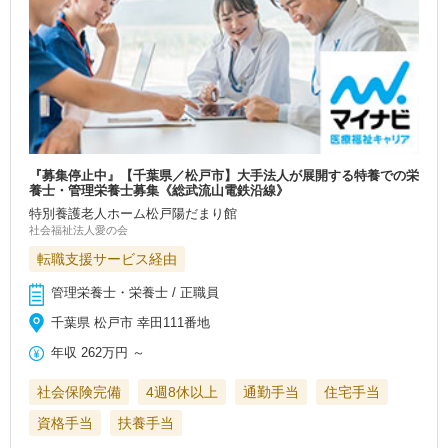
『募集停止中』【千葉県／松戸市】大手法人が展開する特養での栄
養士・管理栄養士募集《総武流山電鉄沿線》
特別養護老人ホーム松戸陽だまり館
社会福祉法人愛の会
転職支援サービス経由
管理栄養士・栄養士 / 正職員
千葉県 松戸市 幸田111番地
年収
262万円
～
社会保険完備
4週8休以上
通勤手当
住宅手当
資格手当
扶養手当