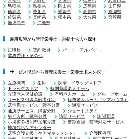
京都府
大阪府
兵庫県
奈良県
和歌山県
鳥取県
島根県
岡山県
広島県
山口県
徳島県
香川県
愛媛県
高知県
福岡県
佐賀県
長崎県
熊本県
大分県
宮崎県
鹿児島県
沖縄県
雇用形態から管理栄養士・栄養士求人を探す
正職員
契約職員
パート・アルバイト
業務委託・その他
サービス形態から管理栄養士・栄養士求人を探す
医療機関
歯科
調剤・ドラッグストア
ドラッグストア
特別養護老人ホーム
介護老人保健施設
有料老人ホーム
グループホーム
サービス付き高齢者住宅
軽費老人ホーム（ケアハウス）
居宅系サービス 障害分野
通所サービス
通所サービス 障害分野
ショートステイ
短期入所 障害分野
訪問サービス
訪問看護
小規模多機能型居宅介護
定期巡回・随時対応サービス
地域包括ケアセンター
居宅介護支援（ケアマネジメント）
介護医療院
障がい者福祉関連
児童福祉関連
就労支援サービス