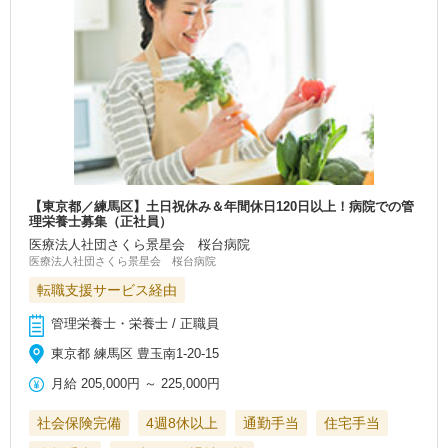
【東京都／練馬区】土日祝休み＆年間休日120日以上！病院での管
理栄養士募集（正社員）
医療法人社団さくら景星会 桜台病院
医療法人社団さくら景星会 桜台病院
転職支援サービス経由
管理栄養士・栄養士 / 正職員
東京都 練馬区 豊玉南1-20-15
月給
205,000円
～
225,000円
社会保険完備
4週8休以上
通勤手当
住宅手当