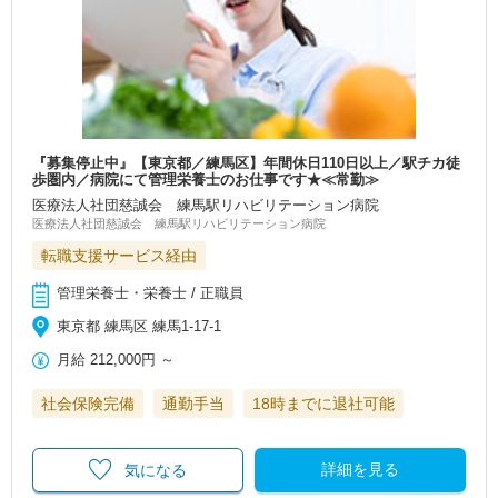
『募集停止中』【東京都／練馬区】年間休日110日以上／駅チカ徒
歩圏内／病院にて管理栄養士のお仕事です★≪常勤≫
医療法人社団慈誠会 練馬駅リハビリテーション病院
医療法人社団慈誠会 練馬駅リハビリテーション病院
転職支援サービス経由
管理栄養士・栄養士 / 正職員
東京都 練馬区 練馬1-17-1
月給
212,000円
～
社会保険完備
通勤手当
18時までに退社可能
詳細を見る
気になる