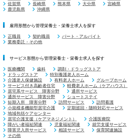
佐賀県
長崎県
熊本県
大分県
宮崎県
鹿児島県
沖縄県
雇用形態から管理栄養士・栄養士求人を探す
正職員
契約職員
パート・アルバイト
業務委託・その他
サービス形態から管理栄養士・栄養士求人を探す
医療機関
歯科
調剤・ドラッグストア
ドラッグストア
特別養護老人ホーム
介護老人保健施設
有料老人ホーム
グループホーム
サービス付き高齢者住宅
軽費老人ホーム（ケアハウス）
居宅系サービス 障害分野
通所サービス
通所サービス 障害分野
ショートステイ
短期入所 障害分野
訪問サービス
訪問看護
小規模多機能型居宅介護
定期巡回・随時対応サービス
地域包括ケアセンター
居宅介護支援（ケアマネジメント）
介護医療院
障がい者福祉関連
児童福祉関連
就労支援サービス
障害児入所サービス
相談サービス
保育関連施設
その他