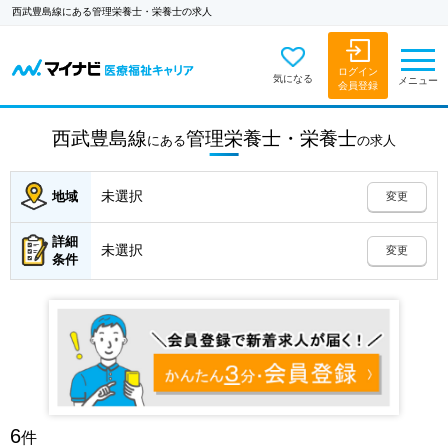
西武豊島線にある管理栄養士・栄養士の求人
ログイン
気になる
メニュー
会員登録
西武豊島線
管理栄養士・栄養士
にある
の
求人
未選択
地域
変更
詳細
未選択
変更
条件
6
件