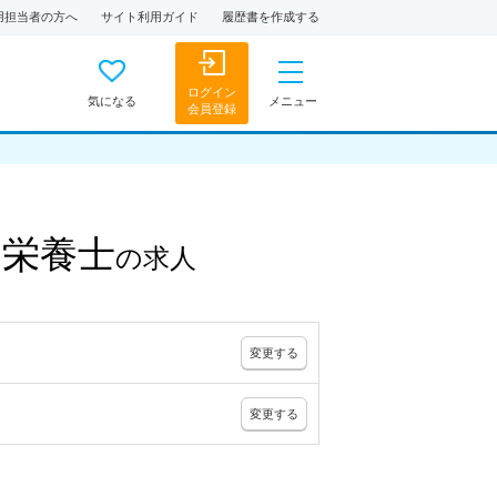
用担当者の方へ
サイト利用ガイド
履歴書を作成する
ログイン
気になる
メニュー
会員登録
・栄養士
の
求人
変更
する
変更
する