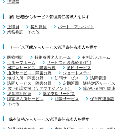
沖縄県
雇用形態からサービス管理責任者求人を探す
正職員
契約職員
パート・アルバイト
業務委託・その他
サービス形態からサービス管理責任者求人を探す
医療機関
特別養護老人ホーム
有料老人ホーム
グループホーム
サービス付き高齢者住宅
居宅系サービス 障害分野
通所サービス
通所サービス 障害分野
ショートステイ
短期入所 障害分野
訪問サービス
訪問看護
訪問サービス 障害分野
定期巡回・随時対応サービス
居宅介護支援（ケアマネジメント）
障がい者福祉関連
児童福祉関連
就労支援サービス
障害児入所サービス
相談サービス
保育関連施設
その他
保有資格からサービス管理責任者求人を探す