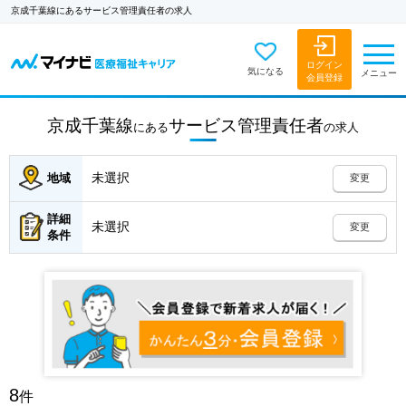
京成千葉線にあるサービス管理責任者の求人
ログイン
気になる
メニュー
会員登録
京成千葉線
サービス管理責任者
にある
の
求人
未選択
地域
変更
詳細
未選択
変更
条件
8
件