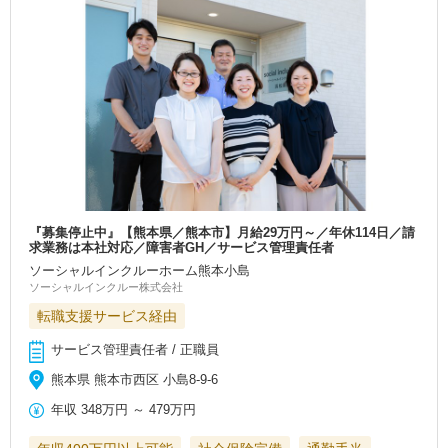
『募集停止中』【熊本県／熊本市】月給29万円～／年休114日／請
求業務は本社対応／障害者GH／サービス管理責任者
ソーシャルインクルーホーム熊本小島
ソーシャルインクルー株式会社
転職支援サービス経由
サービス管理責任者 / 正職員
熊本県 熊本市西区 小島8-9-6
年収
348万円
～
479万円