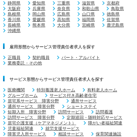
静岡県
愛知県
三重県
滋賀県
京都府
大阪府
兵庫県
奈良県
和歌山県
鳥取県
島根県
岡山県
広島県
山口県
徳島県
香川県
愛媛県
高知県
福岡県
佐賀県
長崎県
熊本県
大分県
宮崎県
鹿児島県
沖縄県
雇用形態からサービス管理責任者求人を探す
正職員
契約職員
パート・アルバイト
業務委託・その他
サービス形態からサービス管理責任者求人を探す
医療機関
特別養護老人ホーム
有料老人ホーム
グループホーム
サービス付き高齢者住宅
居宅系サービス 障害分野
通所サービス
通所サービス 障害分野
ショートステイ
短期入所 障害分野
訪問サービス
訪問看護
訪問サービス 障害分野
定期巡回・随時対応サービス
居宅介護支援（ケアマネジメント）
障がい者福祉関連
児童福祉関連
就労支援サービス
障害児入所サービス
相談サービス
保育関連施設