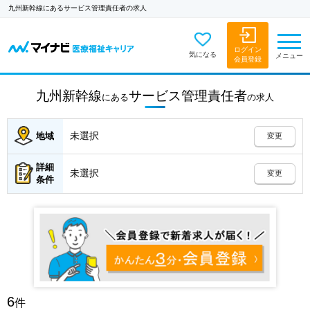
九州新幹線にあるサービス管理責任者の求人
ログイン
気になる
メニュー
会員登録
九州新幹線
サービス管理責任者
にある
の
求人
未選択
地域
変更
詳細
未選択
変更
条件
6
件