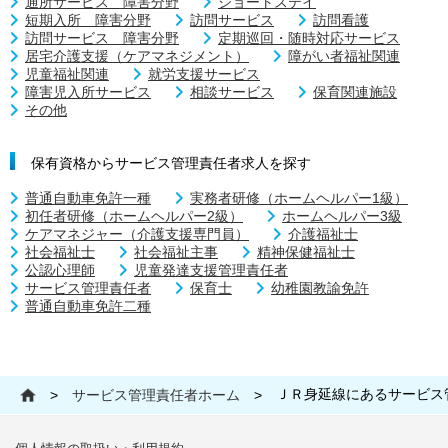
通所サービス 障害分野
ショートステイ
短期入所 障害分野
訪問サービス
訪問看護
訪問サービス 障害分野
定期巡回・随時対応サービス
居宅介護支援（ケアマネジメント）
障がい者福祉関連
児童福祉関連
就労支援サービス
障害児入所サービス
相談サービス
保育関連施設
その他
保有資格からサービス管理責任者求人を探す
普通自動車免許一種
実務者研修（ホームヘルパー1級）
初任者研修（ホームヘルパー2級）
ホームヘルパー3級
ケアマネジャー（介護支援専門員）
介護福祉士
社会福祉士
社会福祉主事
精神保健福祉士
公認心理師
児童発達支援管理責任者
サービス管理責任者
保育士
幼稚園教諭免許
普通自動車免許二種
ＪＲ身延線にあるサービス
>
サービス管理責任者ホーム
>