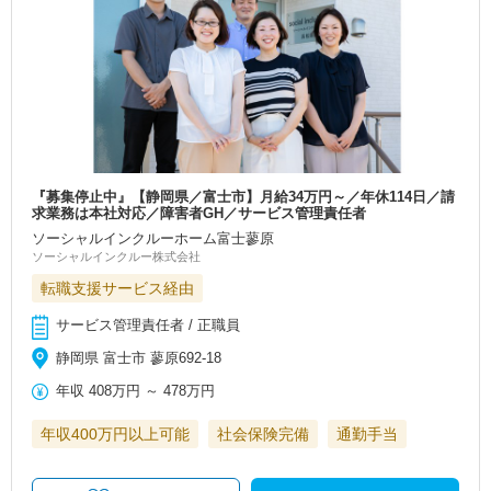
『募集停止中』【静岡県／富士市】月給34万円～／年休114日／請
求業務は本社対応／障害者GH／サービス管理責任者
ソーシャルインクルーホーム富士蓼原
ソーシャルインクルー株式会社
転職支援サービス経由
サービス管理責任者 / 正職員
静岡県 富士市 蓼原692-18
年収
408万円
～
478万円
年収400万円以上可能
社会保険完備
通勤手当