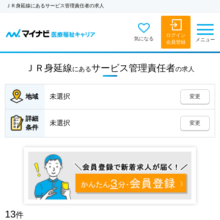
ＪＲ身延線にあるサービス管理責任者の求人
ログイン
気になる
メニュー
会員登録
ＪＲ身延線
サービス管理責任者
にある
の
求人
未選択
地域
変更
詳細
未選択
変更
条件
13
件