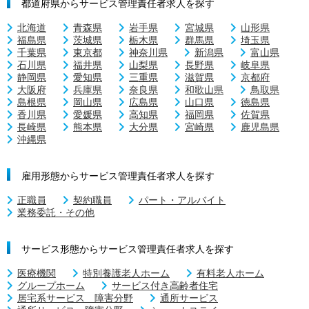
都道府県からサービス管理責任者求人を探す
北海道
青森県
岩手県
宮城県
山形県
福島県
茨城県
栃木県
群馬県
埼玉県
千葉県
東京都
神奈川県
新潟県
富山県
石川県
福井県
山梨県
長野県
岐阜県
静岡県
愛知県
三重県
滋賀県
京都府
大阪府
兵庫県
奈良県
和歌山県
鳥取県
島根県
岡山県
広島県
山口県
徳島県
香川県
愛媛県
高知県
福岡県
佐賀県
長崎県
熊本県
大分県
宮崎県
鹿児島県
沖縄県
雇用形態からサービス管理責任者求人を探す
正職員
契約職員
パート・アルバイト
業務委託・その他
サービス形態からサービス管理責任者求人を探す
医療機関
特別養護老人ホーム
有料老人ホーム
グループホーム
サービス付き高齢者住宅
居宅系サービス 障害分野
通所サービス