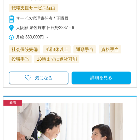
転職支援サービス経由
サービス管理責任者 / 正職員
大阪府 泉佐野市 日根野2287－6
月給
330,000円
～
社会保険完備
4週8休以上
通勤手当
資格手当
役職手当
18時までに退社可能
詳細を見る
気になる
新着