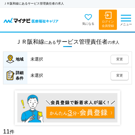
ＪＲ阪和線にあるサービス管理責任者の求人
ログイン
気になる
メニュー
会員登録
ＪＲ阪和線
サービス管理責任者
にある
の
求人
未選択
地域
変更
詳細
未選択
変更
条件
11
件