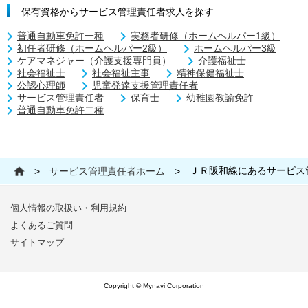
保有資格からサービス管理責任者求人を探す
普通自動車免許一種
実務者研修（ホームヘルパー1級）
初任者研修（ホームヘルパー2級）
ホームヘルパー3級
ケアマネジャー（介護支援専門員）
介護福祉士
社会福祉士
社会福祉主事
精神保健福祉士
公認心理師
児童発達支援管理責任者
サービス管理責任者
保育士
幼稚園教諭免許
普通自動車免許二種
ＪＲ阪和線にあるサービス
>
サービス管理責任者ホーム
>
個人情報の取扱い・利用規約
よくあるご質問
サイトマップ
Copyright © Mynavi Corporation