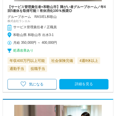
【サービス管理責任者×和歌山市】障がい者グループホーム／年4
回5連休を取得可能！有休消化100％推奨◎
グループホーム RASIEL和歌山
株式会社ラシエル
サービス管理責任者 / 正職員
和歌山県 和歌山市 出水3-1
月給
350,000円
～
400,000円
処遇改善あり
年収400万円以上可能
社会保険完備
4週8休以上
通勤手当
役職手当
詳細を見る
気になる