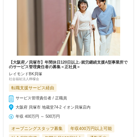
【大阪府／貝塚市】年間休日120日以上♪就労継続支援A型事業所で
のサービス管理責任者の募集＜正社員＞
レイモンドBK貝塚
社会福祉法人檸檬会
転職支援サービス経由
サービス管理責任者 / 正職員
大阪府 貝塚市 地蔵堂74-2 イオン貝塚店内
年収
400万円
～
500万円
オープニングスタッフ募集
年収400万円以上可能