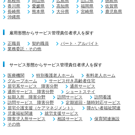
島根県
岡山県
広島県
山口県
徳島県
香川県
愛媛県
高知県
福岡県
佐賀県
長崎県
熊本県
大分県
宮崎県
鹿児島県
沖縄県
雇用形態からサービス管理責任者求人を探す
正職員
契約職員
パート・アルバイト
業務委託・その他
サービス形態からサービス管理責任者求人を探す
医療機関
特別養護老人ホーム
有料老人ホーム
グループホーム
サービス付き高齢者住宅
居宅系サービス 障害分野
通所サービス
通所サービス 障害分野
ショートステイ
短期入所 障害分野
訪問サービス
訪問看護
訪問サービス 障害分野
定期巡回・随時対応サービス
居宅介護支援（ケアマネジメント）
障がい者福祉関連
児童福祉関連
就労支援サービス
障害児入所サービス
相談サービス
保育関連施設
その他