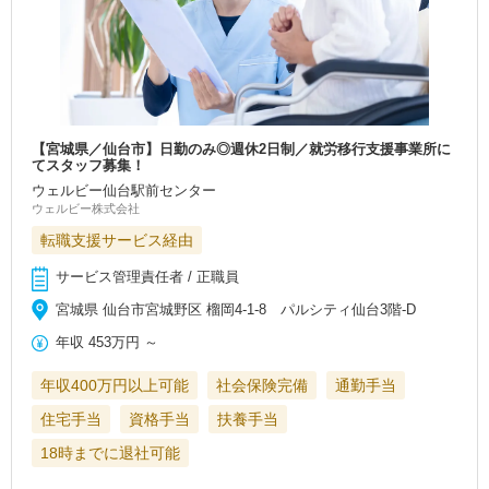
【宮城県／仙台市】日勤のみ◎週休2日制／就労移行支援事業所に
てスタッフ募集！
ウェルビー仙台駅前センター
ウェルビー株式会社
転職支援サービス経由
サービス管理責任者 / 正職員
宮城県 仙台市宮城野区 榴岡4-1-8 パルシティ仙台3階-D
年収
453万円
～
年収400万円以上可能
社会保険完備
通勤手当
住宅手当
資格手当
扶養手当
18時までに退社可能