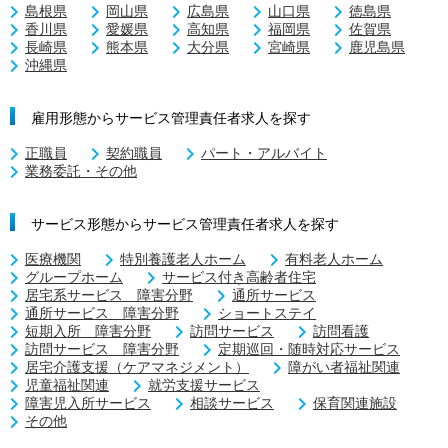
島根県
岡山県
広島県
山口県
徳島県
香川県
愛媛県
高知県
福岡県
佐賀県
長崎県
熊本県
大分県
宮崎県
鹿児島県
沖縄県
雇用形態からサービス管理責任者求人を探す
正職員
契約職員
パート・アルバイト
業務委託・その他
サービス形態からサービス管理責任者求人を探す
医療機関
特別養護老人ホーム
有料老人ホーム
グループホーム
サービス付き高齢者住宅
居宅系サービス 障害分野
通所サービス
通所サービス 障害分野
ショートステイ
短期入所 障害分野
訪問サービス
訪問看護
訪問サービス 障害分野
定期巡回・随時対応サービス
居宅介護支援（ケアマネジメント）
障がい者福祉関連
児童福祉関連
就労支援サービス
障害児入所サービス
相談サービス
保育関連施設
その他