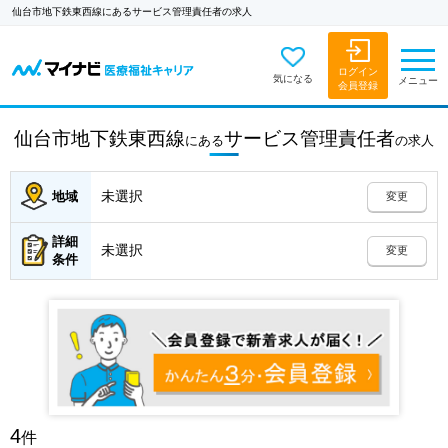
仙台市地下鉄東西線にあるサービス管理責任者の求人
ログイン
気になる
メニュー
会員登録
仙台市地下鉄東西線
サービス管理責任者
にある
の
求人
未選択
地域
変更
詳細
未選択
変更
条件
4
件