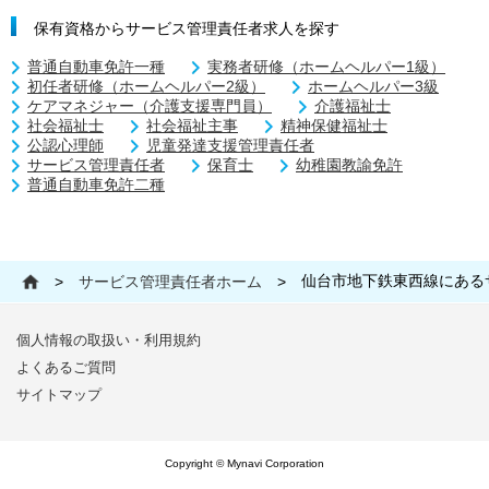
保有資格からサービス管理責任者求人を探す
普通自動車免許一種
実務者研修（ホームヘルパー1級）
初任者研修（ホームヘルパー2級）
ホームヘルパー3級
ケアマネジャー（介護支援専門員）
介護福祉士
社会福祉士
社会福祉主事
精神保健福祉士
公認心理師
児童発達支援管理責任者
サービス管理責任者
保育士
幼稚園教諭免許
普通自動車免許二種
仙台市地下鉄東西線にある
>
サービス管理責任者ホーム
>
個人情報の取扱い・利用規約
よくあるご質問
サイトマップ
Copyright © Mynavi Corporation