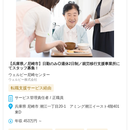
【兵庫県／尼崎市】日勤のみ◎週休2日制／就労移行支援事業所に
てスタッフ募集！
ウェルビー尼崎センター
ウェルビー株式会社
転職支援サービス経由
サービス管理責任者 / 正職員
兵庫県 尼崎市 潮江一丁目20-1 アミング潮江イースト4階401
東D
年収
453万円
～