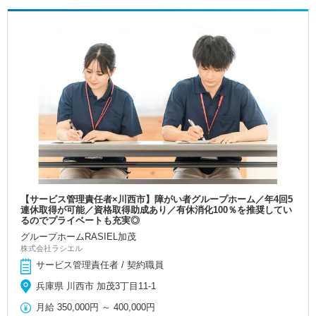
【サービス管理責任者×川西市】障がい者グループホーム／年4回5
連休取得が可能／資格取得助成あり／有休消化100％を推奨してい
るのでプライベートも充実◎
グループホームRASIEL加茂
株式会社ラシエル
サービス管理責任者 / 契約職員
兵庫県 川西市 加茂3丁目11-1
月給
350,000円
～
400,000円