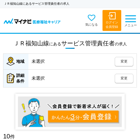
ＪＲ福知山線にあるサービス管理責任者の求人
ログイン
気になる
メニュー
会員登録
ＪＲ福知山線
サービス管理責任者
にある
の
求人
未選択
地域
変更
詳細
未選択
変更
条件
10
件