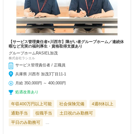
【サービス管理責任者×川西市】障がい者グループホーム／連続休
暇など充実の福利厚生・資格取得支援あり
グループホームRASIEL加茂
株式会社ラシエル
サービス管理責任者 / 正職員
兵庫県 川西市 加茂3丁目11-1
月給
350,000円
～
400,000円
処遇改善あり
年収400万円以上可能
社会保険完備
4週8休以上
通勤手当
役職手当
土日祝のみ勤務可
平日のみ勤務可
…