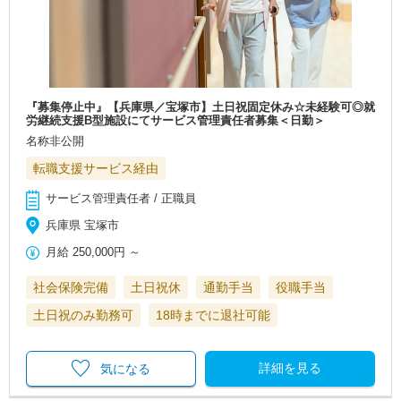
『募集停止中』【兵庫県／宝塚市】土日祝固定休み☆未経験可◎就
労継続支援B型施設にてサービス管理責任者募集＜日勤＞
名称非公開
転職支援サービス経由
サービス管理責任者 / 正職員
兵庫県 宝塚市
月給
250,000円
～
社会保険完備
土日祝休
通勤手当
役職手当
土日祝のみ勤務可
18時までに退社可能
詳細を見る
気になる