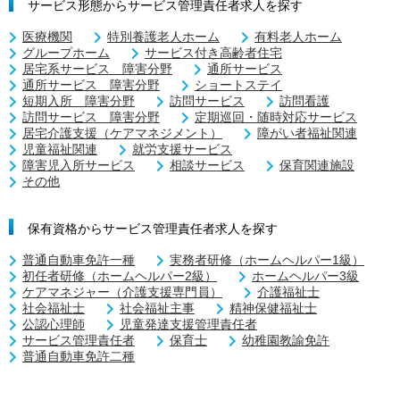
サービス形態からサービス管理責任者求人を探す
医療機関
特別養護老人ホーム
有料老人ホーム
グループホーム
サービス付き高齢者住宅
居宅系サービス 障害分野
通所サービス
通所サービス 障害分野
ショートステイ
短期入所 障害分野
訪問サービス
訪問看護
訪問サービス 障害分野
定期巡回・随時対応サービス
居宅介護支援（ケアマネジメント）
障がい者福祉関連
児童福祉関連
就労支援サービス
障害児入所サービス
相談サービス
保育関連施設
その他
保有資格からサービス管理責任者求人を探す
普通自動車免許一種
実務者研修（ホームヘルパー1級）
初任者研修（ホームヘルパー2級）
ホームヘルパー3級
ケアマネジャー（介護支援専門員）
介護福祉士
社会福祉士
社会福祉主事
精神保健福祉士
公認心理師
児童発達支援管理責任者
サービス管理責任者
保育士
幼稚園教諭免許
普通自動車免許二種