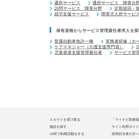
通所サービス
通所サービス 障害分
訪問サービス 障害分野
定期巡回・
就労支援サービス
障害児入所サービ
保有資格からサービス管理責任者求人を探
普通自動車免許一種
実務者研修（ホ
ケアマネジャー（介護支援専門員）
児童発達支援管理責任者
サービス管
スカウトを受け取る
「マイナビ医療福
施設を探す
サイト利用ガイド
LINEで転職活動をする
採用担当者の方へ