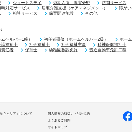
野
ショートステイ
短期入所 障害分野
訪問サービス
随時対応サービス
居宅介護支援（ケアマネジメント）
障がい
ス
相談サービス
保育関連施設
その他
す
ームヘルパー1級）
初任者研修（ホームヘルパー2級）
ホーム
介護福祉士
社会福祉士
社会福祉主事
精神保健福祉士
理責任者
保育士
幼稚園教諭免許
普通自動車免許二種
祉キャリア」について
個人情報の取扱い・利用規約
よくあるご質問
サイトマップ