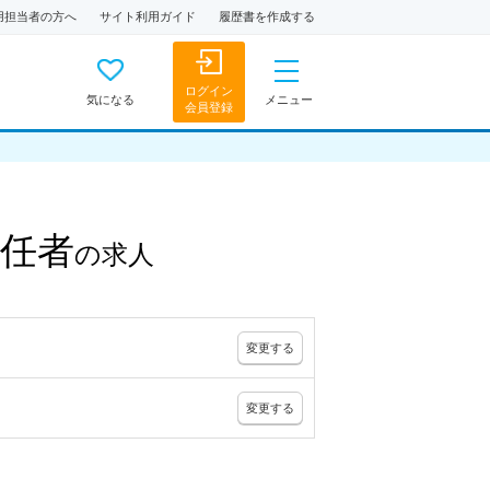
用担当者の方へ
サイト利用ガイド
履歴書を作成する
ログイン
気になる
メニュー
会員登録
任者
の
求人
変更
する
変更
する