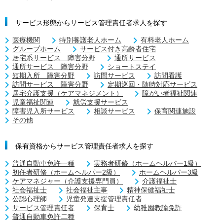
サービス形態からサービス管理責任者求人を探す
医療機関
特別養護老人ホーム
有料老人ホーム
グループホーム
サービス付き高齢者住宅
居宅系サービス 障害分野
通所サービス
通所サービス 障害分野
ショートステイ
短期入所 障害分野
訪問サービス
訪問看護
訪問サービス 障害分野
定期巡回・随時対応サービス
居宅介護支援（ケアマネジメント）
障がい者福祉関連
児童福祉関連
就労支援サービス
障害児入所サービス
相談サービス
保育関連施設
その他
保有資格からサービス管理責任者求人を探す
普通自動車免許一種
実務者研修（ホームヘルパー1級）
初任者研修（ホームヘルパー2級）
ホームヘルパー3級
ケアマネジャー（介護支援専門員）
介護福祉士
社会福祉士
社会福祉主事
精神保健福祉士
公認心理師
児童発達支援管理責任者
サービス管理責任者
保育士
幼稚園教諭免許
普通自動車免許二種