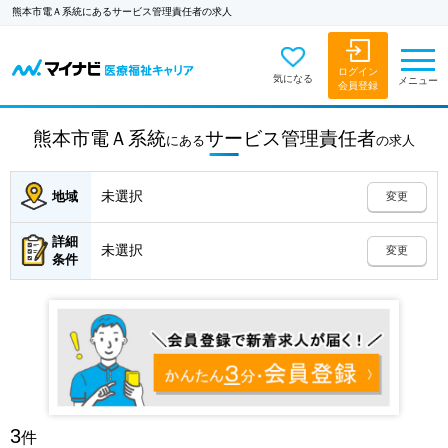
熊本市電Ａ系統にあるサービス管理責任者の求人
ログイン
気になる
メニュー
会員登録
熊本市電Ａ系統
サービス管理責任者
にある
の
求人
未選択
地域
変更
詳細
未選択
変更
条件
3
件