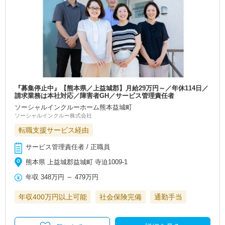
『募集停止中』【熊本県／上益城郡】月給29万円～／年休114日／
請求業務は本社対応／障害者GH／サービス管理責任者
ソーシャルインクルーホーム熊本益城町
ソーシャルインクルー株式会社
転職支援サービス経由
サービス管理責任者 / 正職員
熊本県 上益城郡益城町 寺迫1009-1
年収
348万円
～
479万円
年収400万円以上可能
社会保険完備
通勤手当