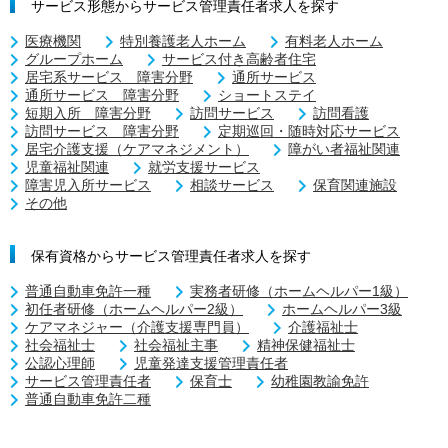
サービス形態からサービス管理責任者求人を探す
医療機関
特別養護老人ホーム
有料老人ホーム
グループホーム
サービス付き高齢者住宅
居宅系サービス 障害分野
通所サービス
通所サービス 障害分野
ショートステイ
短期入所 障害分野
訪問サービス
訪問看護
訪問サービス 障害分野
定期巡回・随時対応サービス
居宅介護支援（ケアマネジメント）
障がい者福祉関連
児童福祉関連
就労支援サービス
障害児入所サービス
相談サービス
保育関連施設
その他
保有資格からサービス管理責任者求人を探す
普通自動車免許一種
実務者研修（ホームヘルパー1級）
初任者研修（ホームヘルパー2級）
ホームヘルパー3級
ケアマネジャー（介護支援専門員）
介護福祉士
社会福祉士
社会福祉主事
精神保健福祉士
公認心理師
児童発達支援管理責任者
サービス管理責任者
保育士
幼稚園教諭免許
普通自動車免許二種