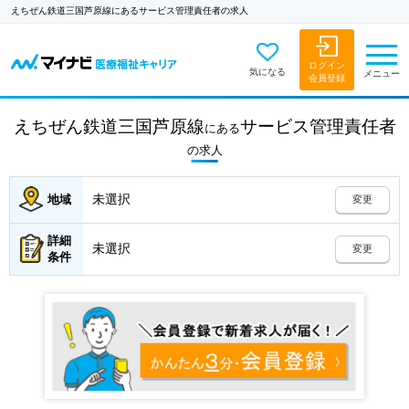
えちぜん鉄道三国芦原線にあるサービス管理責任者の求人
ログイン
気になる
メニュー
会員登録
えちぜん鉄道三国芦原線
サービス管理責任者
にある
の
求人
未選択
地域
変更
詳細
未選択
変更
条件