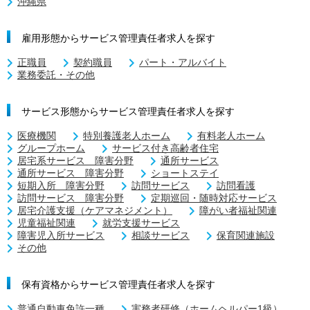
沖縄県
雇用形態からサービス管理責任者求人を探す
正職員
契約職員
パート・アルバイト
業務委託・その他
サービス形態からサービス管理責任者求人を探す
医療機関
特別養護老人ホーム
有料老人ホーム
グループホーム
サービス付き高齢者住宅
居宅系サービス 障害分野
通所サービス
通所サービス 障害分野
ショートステイ
短期入所 障害分野
訪問サービス
訪問看護
訪問サービス 障害分野
定期巡回・随時対応サービス
居宅介護支援（ケアマネジメント）
障がい者福祉関連
児童福祉関連
就労支援サービス
障害児入所サービス
相談サービス
保育関連施設
その他
保有資格からサービス管理責任者求人を探す
普通自動車免許一種
実務者研修（ホームヘルパー1級）