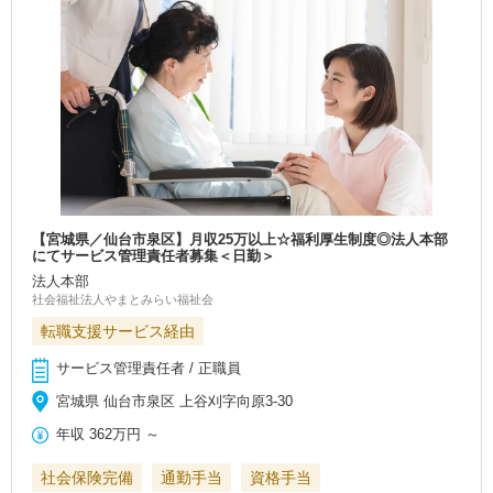
【宮城県／仙台市泉区】月収25万以上☆福利厚生制度◎法人本部
にてサービス管理責任者募集＜日勤＞
法人本部
社会福祉法人やまとみらい福祉会
転職支援サービス経由
サービス管理責任者 / 正職員
宮城県 仙台市泉区 上谷刈字向原3-30
年収
362万円
～
社会保険完備
通勤手当
資格手当