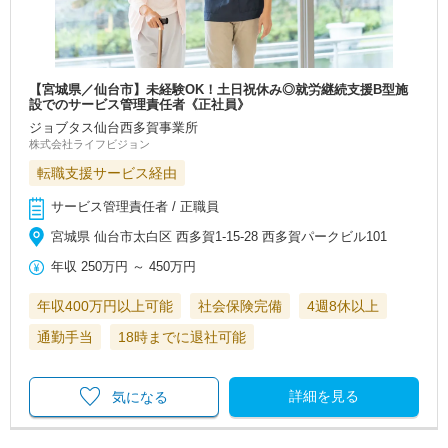
【宮城県／仙台市】未経験OK！土日祝休み◎就労継続支援B型施
設でのサービス管理責任者《正社員》
ジョブタス仙台西多賀事業所
株式会社ライフビジョン
転職支援サービス経由
サービス管理責任者 / 正職員
宮城県 仙台市太白区 西多賀1-15-28 西多賀パークビル101
年収
250万円
～
450万円
年収400万円以上可能
社会保険完備
4週8休以上
通勤手当
18時までに退社可能
詳細を見る
気になる