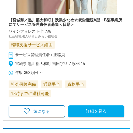
【宮城県／黒川郡大和町】残業少なめ☆就労継続A型・B型事業所
にてサービス管理責任者募集＜日勤＞
ワインフォレスト七ツ森
社会福祉法人やまとみらい福祉会
転職支援サービス経由
サービス管理責任者 / 正職員
宮城県 黒川郡大和町 吉田字旦ノ原36-15
年収
362万円
～
社会保険完備
通勤手当
資格手当
18時までに退社可能
詳細を見る
気になる