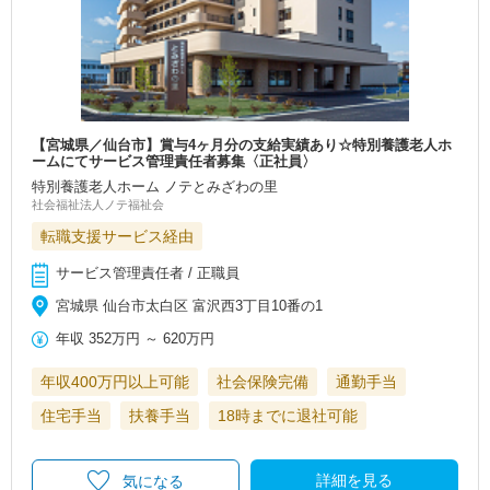
【宮城県／仙台市】賞与4ヶ月分の支給実績あり☆特別養護老人ホ
ームにてサービス管理責任者募集〈正社員〉
特別養護老人ホーム ノテとみざわの里
社会福祉法人ノテ福祉会
転職支援サービス経由
サービス管理責任者 / 正職員
宮城県 仙台市太白区 富沢西3丁目10番の1
年収
352万円
～
620万円
年収400万円以上可能
社会保険完備
通勤手当
住宅手当
扶養手当
18時までに退社可能
詳細を見る
気になる