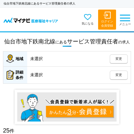
仙台市地下鉄南北線にあるサービス管理責任者の求人
ログイン
気になる
メニュー
会員登録
仙台市地下鉄南北線
サービス管理責任者
にある
の
求人
未選択
地域
変更
詳細
未選択
変更
条件
25
件