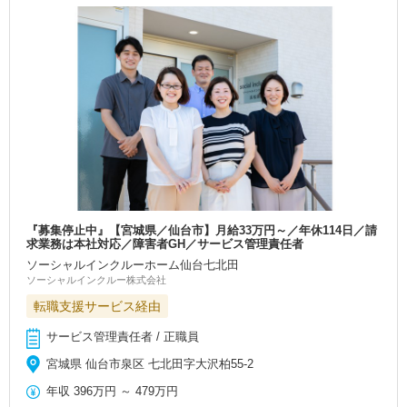
『募集停止中』【宮城県／仙台市】月給33万円～／年休114日／請
求業務は本社対応／障害者GH／サービス管理責任者
ソーシャルインクルーホーム仙台七北田
ソーシャルインクルー株式会社
転職支援サービス経由
サービス管理責任者 / 正職員
宮城県 仙台市泉区 七北田字大沢柏55-2
年収
396万円
～
479万円