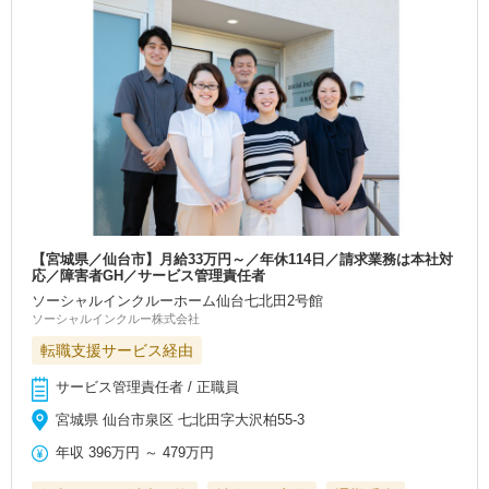
【宮城県／仙台市】月給33万円～／年休114日／請求業務は本社対
応／障害者GH／サービス管理責任者
ソーシャルインクルーホーム仙台七北田2号館
ソーシャルインクルー株式会社
転職支援サービス経由
サービス管理責任者 / 正職員
宮城県 仙台市泉区 七北田字大沢柏55-3
年収
396万円
～
479万円