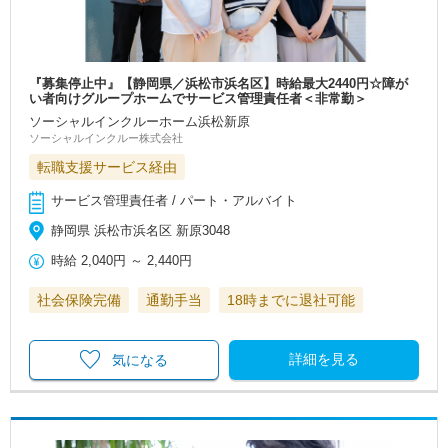
『募集停止中』【静岡県／浜松市浜名区】時給最大2440円☆障が
い者向けグループホームでサービス管理責任者＜非常勤＞
ソーシャルインクルーホーム浜松新原
ソーシャルインクルー株式会社
転職支援サービス経由
サービス管理責任者 / パート・アルバイト
静岡県 浜松市浜名区 新原3048
時給
2,040円
～
2,440円
社会保険完備
通勤手当
18時までに退社可能
詳細を見る
気になる