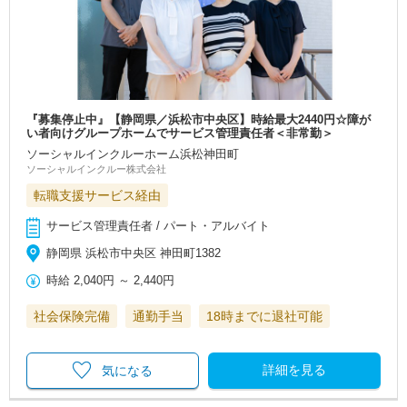
『募集停止中』【静岡県／浜松市中央区】時給最大2440円☆障が
い者向けグループホームでサービス管理責任者＜非常勤＞
ソーシャルインクルーホーム浜松神田町
ソーシャルインクルー株式会社
転職支援サービス経由
サービス管理責任者 / パート・アルバイト
静岡県 浜松市中央区 神田町1382
時給
2,040円
～
2,440円
社会保険完備
通勤手当
18時までに退社可能
詳細を見る
気になる