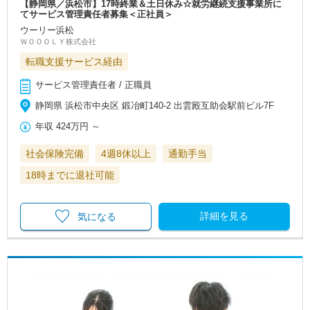
【静岡県／浜松市】17時終業＆土日休み☆就労継続支援事業所に
てサービス管理責任者募集＜正社員＞
ウーリー浜松
ＷＯＯＯＬＹ株式会社
転職支援サービス経由
サービス管理責任者 / 正職員
静岡県 浜松市中央区 鍛冶町140-2 出雲殿互助会駅前ビル7F
年収
424万円
～
社会保険完備
4週8休以上
通勤手当
18時までに退社可能
詳細を見る
気になる