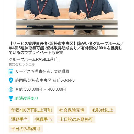
【サービス管理責任者×浜松市中央区】障がい者グループホーム／
年4回5連休取得可能♪資格取得助成あり／有休消化100％を推奨し
ているのでプライベートも充実
グループホームRASIEL萩丘i
株式会社ラシエル
サービス管理責任者 / 契約職員
静岡県 浜松市中央区 萩丘5-8-34-3
月給
350,000円
～
400,000円
処遇改善あり
年収400万円以上可能
社会保険完備
4週8休以上
通勤手当
役職手当
土日祝のみ勤務可
平日のみ勤務可
…