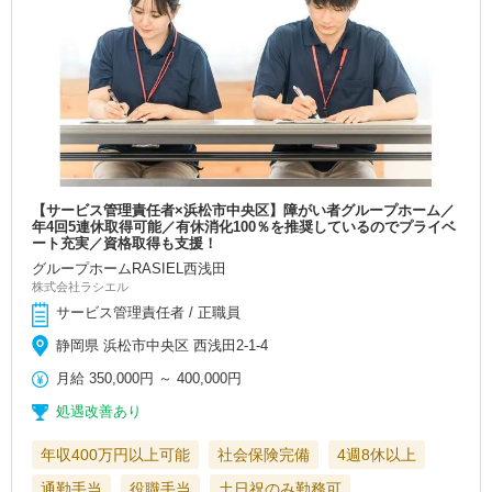
【サービス管理責任者×浜松市中央区】障がい者グループホーム／
年4回5連休取得可能／有休消化100％を推奨しているのでプライベ
ート充実／資格取得も支援！
グループホームRASIEL西浅田
株式会社ラシエル
サービス管理責任者 / 正職員
静岡県 浜松市中央区 西浅田2-1-4
月給
350,000円
～
400,000円
処遇改善あり
年収400万円以上可能
社会保険完備
4週8休以上
通勤手当
役職手当
土日祝のみ勤務可