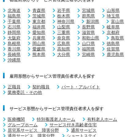
北海道
青森県
岩手県
宮城県
山形県
福島県
茨城県
栃木県
群馬県
埼玉県
千葉県
東京都
神奈川県
新潟県
富山県
石川県
福井県
山梨県
長野県
岐阜県
静岡県
愛知県
三重県
滋賀県
京都府
大阪府
兵庫県
奈良県
和歌山県
鳥取県
島根県
岡山県
広島県
山口県
徳島県
香川県
愛媛県
高知県
福岡県
佐賀県
長崎県
熊本県
大分県
宮崎県
鹿児島県
沖縄県
雇用形態からサービス管理責任者求人を探す
正職員
契約職員
パート・アルバイト
業務委託・その他
サービス形態からサービス管理責任者求人を探す
医療機関
特別養護老人ホーム
有料老人ホーム
グループホーム
サービス付き高齢者住宅
居宅系サービス 障害分野
通所サービス
通所サービス 障害分野
ショートステイ