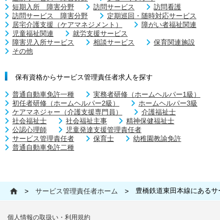
短期入所 障害分野
訪問サービス
訪問看護
訪問サービス 障害分野
定期巡回・随時対応サービス
居宅介護支援（ケアマネジメント）
障がい者福祉関連
児童福祉関連
就労支援サービス
障害児入所サービス
相談サービス
保育関連施設
その他
保有資格からサービス管理責任者求人を探す
普通自動車免許一種
実務者研修（ホームヘルパー1級）
初任者研修（ホームヘルパー2級）
ホームヘルパー3級
ケアマネジャー（介護支援専門員）
介護福祉士
社会福祉士
社会福祉主事
精神保健福祉士
公認心理師
児童発達支援管理責任者
サービス管理責任者
保育士
幼稚園教諭免許
普通自動車免許二種
豊橋鉄道東田本線にあるサ
>
サービス管理責任者ホーム
>
個人情報の取扱い・利用規約