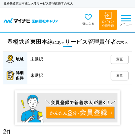
豊橋鉄道東田本線にあるサービス管理責任者の求人
ログイン
気になる
メニュー
会員登録
豊橋鉄道東田本線
サービス管理責任者
にある
の
求人
未選択
地域
変更
詳細
未選択
変更
条件
2
件