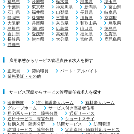
福島県
茨城県
栃木県
群馬県
埼玉県
千葉県
東京都
神奈川県
新潟県
富山県
石川県
福井県
山梨県
長野県
岐阜県
静岡県
愛知県
三重県
滋賀県
京都府
大阪府
兵庫県
奈良県
和歌山県
鳥取県
島根県
岡山県
広島県
山口県
徳島県
香川県
愛媛県
高知県
福岡県
佐賀県
長崎県
熊本県
大分県
宮崎県
鹿児島県
沖縄県
雇用形態からサービス管理責任者求人を探す
正職員
契約職員
パート・アルバイト
業務委託・その他
サービス形態からサービス管理責任者求人を探す
医療機関
特別養護老人ホーム
有料老人ホーム
グループホーム
サービス付き高齢者住宅
居宅系サービス 障害分野
通所サービス
通所サービス 障害分野
ショートステイ
短期入所 障害分野
訪問サービス
訪問看護
訪問サービス 障害分野
定期巡回・随時対応サービス