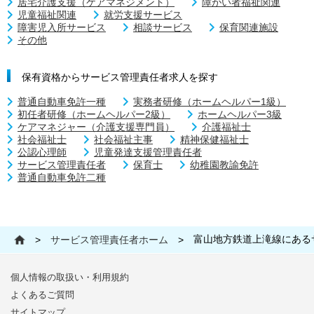
居宅介護支援（ケアマネジメント）
障がい者福祉関連
児童福祉関連
就労支援サービス
障害児入所サービス
相談サービス
保育関連施設
その他
保有資格からサービス管理責任者求人を探す
普通自動車免許一種
実務者研修（ホームヘルパー1級）
初任者研修（ホームヘルパー2級）
ホームヘルパー3級
ケアマネジャー（介護支援専門員）
介護福祉士
社会福祉士
社会福祉主事
精神保健福祉士
公認心理師
児童発達支援管理責任者
サービス管理責任者
保育士
幼稚園教諭免許
普通自動車免許二種
富山地方鉄道上滝線にある
>
サービス管理責任者ホーム
>
個人情報の取扱い・利用規約
よくあるご質問
サイトマップ