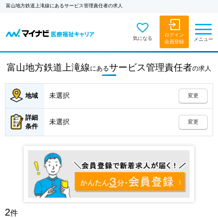
富山地方鉄道上滝線にあるサービス管理責任者の求人
ログイン
気になる
メニュー
会員登録
富山地方鉄道上滝線
サービス管理責任者
にある
の
求人
未選択
地域
変更
詳細
未選択
変更
条件
2
件