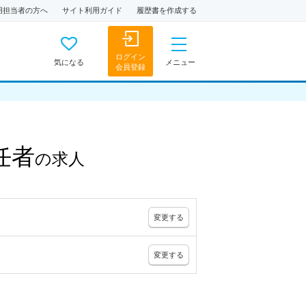
用担当者の方へ
サイト利用ガイド
履歴書を作成する
ログイン
気になる
メニュー
会員登録
任者
の
求人
変更
する
変更
する