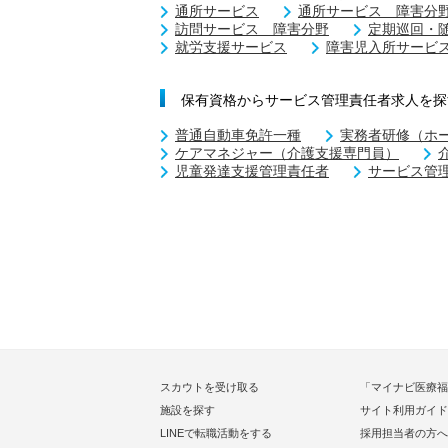
通所サービス
通所サービス 障害分
訪問サービス 障害分野
定期巡回・
就労支援サービス
障害児入所サービ
保有資格からサービス管理責任者求人を探
普通自動車免許一種
実務者研修（ホ
ケアマネジャー（介護支援専門員）
児童発達支援管理責任者
サービス管
スカウトを受け取る
「マイナビ医療福
施設を探す
サイト利用ガイド
LINEで転職活動をする
採用担当者の方へ