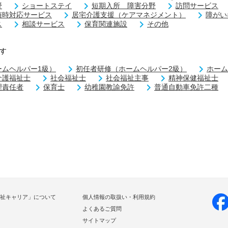
野
ショートステイ
短期入所 障害分野
訪問サービス
随時対応サービス
居宅介護支援（ケアマネジメント）
障がい
ス
相談サービス
保育関連施設
その他
す
ームヘルパー1級）
初任者研修（ホームヘルパー2級）
ホーム
介護福祉士
社会福祉士
社会福祉主事
精神保健福祉士
理責任者
保育士
幼稚園教諭免許
普通自動車免許二種
祉キャリア」について
個人情報の取扱い・利用規約
よくあるご質問
サイトマップ