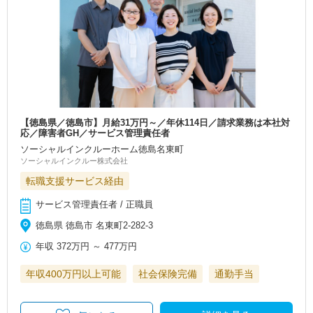
【徳島県／徳島市】月給31万円～／年休114日／請求業務は本社対
応／障害者GH／サービス管理責任者
ソーシャルインクルーホーム徳島名東町
ソーシャルインクルー株式会社
転職支援サービス経由
サービス管理責任者 / 正職員
徳島県 徳島市 名東町2-282-3
年収
372万円
～
477万円
年収400万円以上可能
社会保険完備
通勤手当