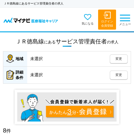
ＪＲ徳島線にあるサービス管理責任者の求人
ログイン
気になる
メニュー
会員登録
ＪＲ徳島線
サービス管理責任者
にある
の
求人
未選択
地域
変更
詳細
未選択
変更
条件
8
件