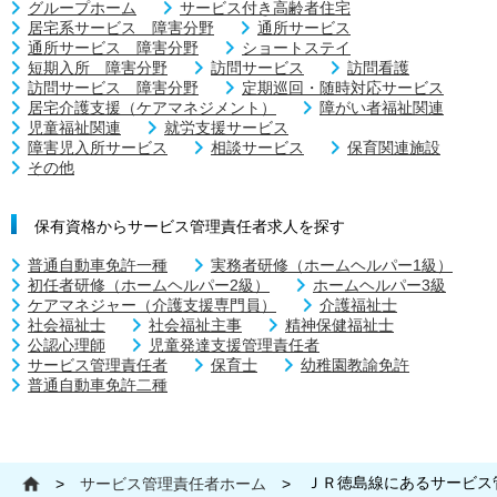
グループホーム
サービス付き高齢者住宅
居宅系サービス 障害分野
通所サービス
通所サービス 障害分野
ショートステイ
短期入所 障害分野
訪問サービス
訪問看護
訪問サービス 障害分野
定期巡回・随時対応サービス
居宅介護支援（ケアマネジメント）
障がい者福祉関連
児童福祉関連
就労支援サービス
障害児入所サービス
相談サービス
保育関連施設
その他
保有資格からサービス管理責任者求人を探す
普通自動車免許一種
実務者研修（ホームヘルパー1級）
初任者研修（ホームヘルパー2級）
ホームヘルパー3級
ケアマネジャー（介護支援専門員）
介護福祉士
社会福祉士
社会福祉主事
精神保健福祉士
公認心理師
児童発達支援管理責任者
サービス管理責任者
保育士
幼稚園教諭免許
普通自動車免許二種
ＪＲ徳島線にあるサービス
>
サービス管理責任者ホーム
>