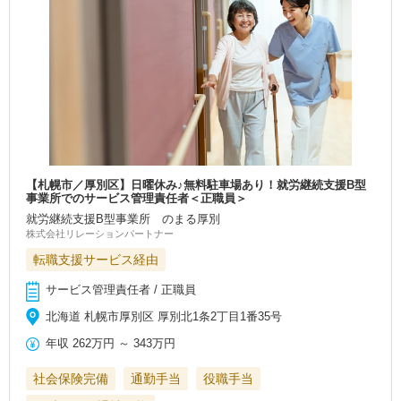
【札幌市／厚別区】日曜休み♪無料駐車場あり！就労継続支援B型
事業所でのサービス管理責任者＜正職員＞
就労継続支援B型事業所 のまる厚別
株式会社リレーションパートナー
転職支援サービス経由
サービス管理責任者 / 正職員
北海道 札幌市厚別区 厚別北1条2丁目1番35号
年収
262万円
～
343万円
社会保険完備
通勤手当
役職手当