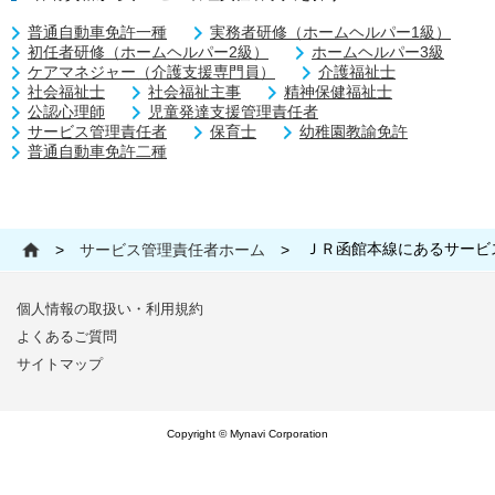
普通自動車免許一種
実務者研修（ホームヘルパー1級）
初任者研修（ホームヘルパー2級）
ホームヘルパー3級
ケアマネジャー（介護支援専門員）
介護福祉士
社会福祉士
社会福祉主事
精神保健福祉士
公認心理師
児童発達支援管理責任者
サービス管理責任者
保育士
幼稚園教諭免許
普通自動車免許二種
ＪＲ函館本線にあるサービ
>
サービス管理責任者ホーム
>
個人情報の取扱い・利用規約
よくあるご質問
サイトマップ
Copyright © Mynavi Corporation