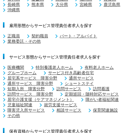
長崎県
熊本県
大分県
宮崎県
鹿児島県
沖縄県
雇用形態からサービス管理責任者求人を探す
正職員
契約職員
パート・アルバイト
業務委託・その他
サービス形態からサービス管理責任者求人を探す
医療機関
特別養護老人ホーム
有料老人ホーム
グループホーム
サービス付き高齢者住宅
居宅系サービス 障害分野
通所サービス
通所サービス 障害分野
ショートステイ
短期入所 障害分野
訪問サービス
訪問看護
訪問サービス 障害分野
定期巡回・随時対応サービス
居宅介護支援（ケアマネジメント）
障がい者福祉関連
児童福祉関連
就労支援サービス
障害児入所サービス
相談サービス
保育関連施設
その他
保有資格からサービス管理責任者求人を探す