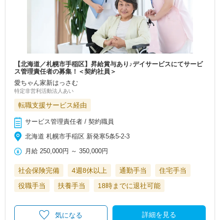
【北海道／札幌市手稲区】昇給賞与あり♪デイサービスにてサービ
ス管理責任者の募集！＜契約社員＞
愛ちゃん家新はっさむ
特定非営利活動法人あい
転職支援サービス経由
サービス管理責任者 / 契約職員
北海道 札幌市手稲区 新発寒5条5-2-3
月給
250,000円
～
350,000円
社会保険完備
4週8休以上
通勤手当
住宅手当
役職手当
扶養手当
18時までに退社可能
詳細を見る
気になる