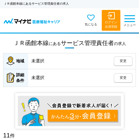
ＪＲ函館本線にあるサービス管理責任者の求人
ログイン
気になる
メニュー
会員登録
ＪＲ函館本線
サービス管理責任者
にある
の
求人
未選択
地域
変更
詳細
未選択
変更
条件
11
件