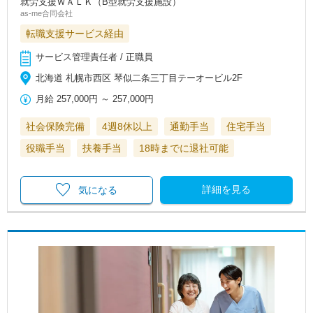
就労支援ＷＡＬＫ（B型就労支援施設）
as-me合同会社
転職支援サービス経由
サービス管理責任者 / 正職員
北海道 札幌市西区 琴似二条三丁目テーオービル2F
月給
257,000円
～
257,000円
社会保険完備
4週8休以上
通勤手当
住宅手当
役職手当
扶養手当
18時までに退社可能
詳細を見る
気になる