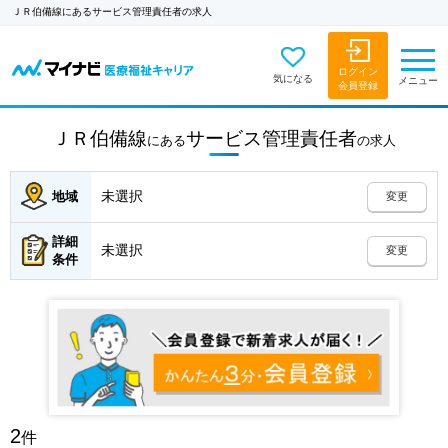
ＪＲ伯備線にあるサービス管理責任者の求人
ログイン
気になる
メニュー
会員登録
ＪＲ伯備線
サービス管理責任者
にある
の
求人
未選択
地域
変更
詳細
未選択
変更
条件
2
件