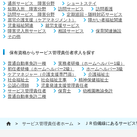
通所サービス 障害分野
ショートステイ
短期入所 障害分野
訪問サービス
訪問看護
訪問サービス 障害分野
定期巡回・随時対応サービス
居宅介護支援（ケアマネジメント）
障がい者福祉関連
児童福祉関連
就労支援サービス
障害児入所サービス
相談サービス
保育関連施設
その他
保有資格からサービス管理責任者求人を探す
普通自動車免許一種
実務者研修（ホームヘルパー1級）
初任者研修（ホームヘルパー2級）
ホームヘルパー3級
ケアマネジャー（介護支援専門員）
介護福祉士
社会福祉士
社会福祉主事
精神保健福祉士
公認心理師
児童発達支援管理責任者
サービス管理責任者
保育士
幼稚園教諭免許
普通自動車免許二種
ＪＲ伯備線にあるサービス
>
サービス管理責任者ホーム
>