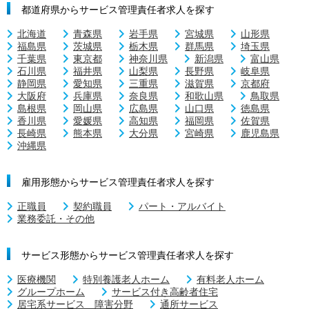
都道府県からサービス管理責任者求人を探す
北海道
青森県
岩手県
宮城県
山形県
福島県
茨城県
栃木県
群馬県
埼玉県
千葉県
東京都
神奈川県
新潟県
富山県
石川県
福井県
山梨県
長野県
岐阜県
静岡県
愛知県
三重県
滋賀県
京都府
大阪府
兵庫県
奈良県
和歌山県
鳥取県
島根県
岡山県
広島県
山口県
徳島県
香川県
愛媛県
高知県
福岡県
佐賀県
長崎県
熊本県
大分県
宮崎県
鹿児島県
沖縄県
雇用形態からサービス管理責任者求人を探す
正職員
契約職員
パート・アルバイト
業務委託・その他
サービス形態からサービス管理責任者求人を探す
医療機関
特別養護老人ホーム
有料老人ホーム
グループホーム
サービス付き高齢者住宅
居宅系サービス 障害分野
通所サービス