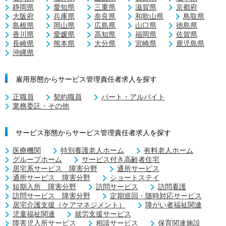
静岡県
愛知県
三重県
滋賀県
京都府
大阪府
兵庫県
奈良県
和歌山県
鳥取県
島根県
岡山県
広島県
山口県
徳島県
香川県
愛媛県
高知県
福岡県
佐賀県
長崎県
熊本県
大分県
宮崎県
鹿児島県
沖縄県
雇用形態からサービス管理責任者求人を探す
正職員
契約職員
パート・アルバイト
業務委託・その他
サービス形態からサービス管理責任者求人を探す
医療機関
特別養護老人ホーム
有料老人ホーム
グループホーム
サービス付き高齢者住宅
居宅系サービス 障害分野
通所サービス
通所サービス 障害分野
ショートステイ
短期入所 障害分野
訪問サービス
訪問看護
訪問サービス 障害分野
定期巡回・随時対応サービス
居宅介護支援（ケアマネジメント）
障がい者福祉関連
児童福祉関連
就労支援サービス
障害児入所サービス
相談サービス
保育関連施設