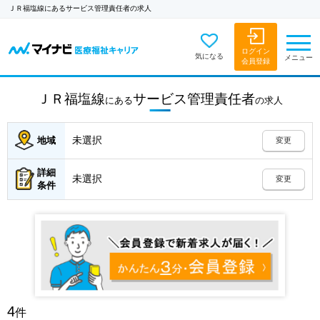
ＪＲ福塩線にあるサービス管理責任者の求人
ログイン
気になる
メニュー
会員登録
ＪＲ福塩線
サービス管理責任者
にある
の
求人
未選択
地域
変更
詳細
未選択
変更
条件
4
件