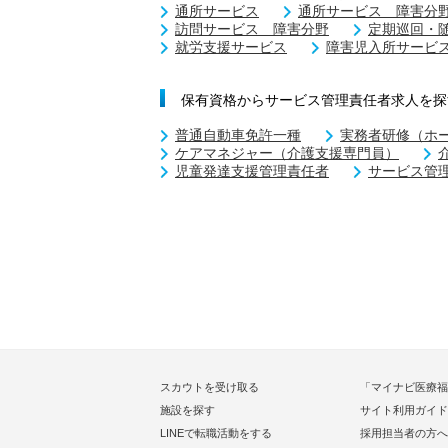
通所サービス
通所サービス 障害分
訪問サービス 障害分野
定期巡回・
就労支援サービス
障害児入所サービ
保有資格からサービス管理責任者求人を探
普通自動車免許一種
実務者研修（ホ
ケアマネジャー（介護支援専門員）
児童発達支援管理責任者
サービス管
スカウトを受け取る
「マイナビ医療福
施設を探す
サイト利用ガイド
LINEで転職活動をする
採用担当者の方へ