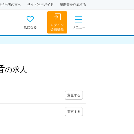
用担当者の方へ
サイト利用ガイド
履歴書を作成する
ログイン
気になる
メニュー
会員登録
者
の
求人
変更
する
変更
する