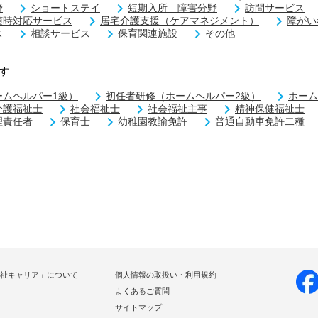
野
ショートステイ
短期入所 障害分野
訪問サービス
随時対応サービス
居宅介護支援（ケアマネジメント）
障がい
ス
相談サービス
保育関連施設
その他
す
ームヘルパー1級）
初任者研修（ホームヘルパー2級）
ホーム
介護福祉士
社会福祉士
社会福祉主事
精神保健福祉士
理責任者
保育士
幼稚園教諭免許
普通自動車免許二種
祉キャリア」について
個人情報の取扱い・利用規約
よくあるご質問
サイトマップ