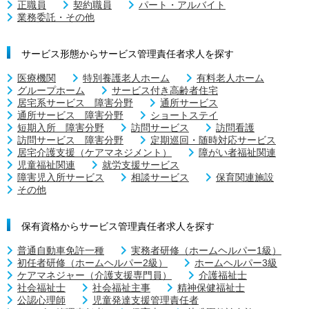
正職員
契約職員
パート・アルバイト
業務委託・その他
サービス形態からサービス管理責任者求人を探す
医療機関
特別養護老人ホーム
有料老人ホーム
グループホーム
サービス付き高齢者住宅
居宅系サービス 障害分野
通所サービス
通所サービス 障害分野
ショートステイ
短期入所 障害分野
訪問サービス
訪問看護
訪問サービス 障害分野
定期巡回・随時対応サービス
居宅介護支援（ケアマネジメント）
障がい者福祉関連
児童福祉関連
就労支援サービス
障害児入所サービス
相談サービス
保育関連施設
その他
保有資格からサービス管理責任者求人を探す
普通自動車免許一種
実務者研修（ホームヘルパー1級）
初任者研修（ホームヘルパー2級）
ホームヘルパー3級
ケアマネジャー（介護支援専門員）
介護福祉士
社会福祉士
社会福祉主事
精神保健福祉士
公認心理師
児童発達支援管理責任者