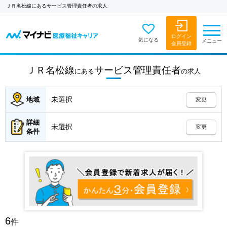
ＪＲ名松線にあるサービス管理責任者の求人
ログイン
気になる
メニュー
会員登録
ＪＲ名松線
サービス管理責任者
にある
の
求人
未選択
地域
変更
詳細
未選択
変更
条件
6
件