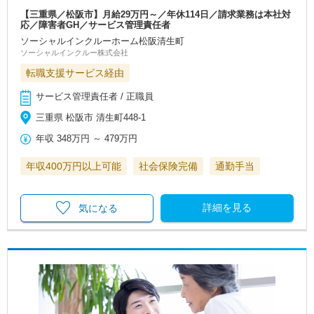
【三重県／松阪市】月給29万円～／年休114日／請求業務は本社対
応／障害者GH／サービス管理責任者
ソーシャルインクルーホーム松阪清生町
ソーシャルインクルー株式会社
転職支援サービス経由
サービス管理責任者 / 正職員
三重県 松阪市 清生町448-1
年収
348万円
～
479万円
年収400万円以上可能
社会保険完備
通勤手当
詳細を見る
気になる