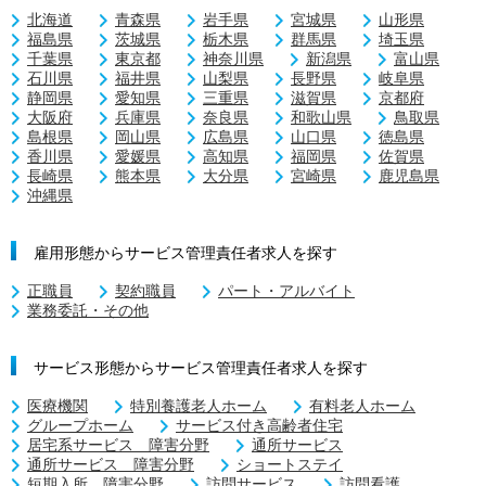
北海道
青森県
岩手県
宮城県
山形県
福島県
茨城県
栃木県
群馬県
埼玉県
千葉県
東京都
神奈川県
新潟県
富山県
石川県
福井県
山梨県
長野県
岐阜県
静岡県
愛知県
三重県
滋賀県
京都府
大阪府
兵庫県
奈良県
和歌山県
鳥取県
島根県
岡山県
広島県
山口県
徳島県
香川県
愛媛県
高知県
福岡県
佐賀県
長崎県
熊本県
大分県
宮崎県
鹿児島県
沖縄県
雇用形態からサービス管理責任者求人を探す
正職員
契約職員
パート・アルバイト
業務委託・その他
サービス形態からサービス管理責任者求人を探す
医療機関
特別養護老人ホーム
有料老人ホーム
グループホーム
サービス付き高齢者住宅
居宅系サービス 障害分野
通所サービス
通所サービス 障害分野
ショートステイ
短期入所 障害分野
訪問サービス
訪問看護