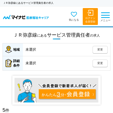
ＪＲ弥彦線にあるサービス管理責任者の求人
ログイン
気になる
メニュー
会員登録
ＪＲ弥彦線
サービス管理責任者
にある
の
求人
未選択
地域
変更
詳細
未選択
変更
条件
5
件