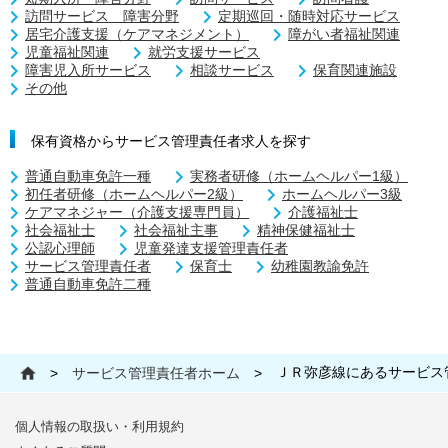
訪問サービス 障害分野
定期巡回・随時対応サービス
居宅介護支援（ケアマネジメント）
障がい者福祉関連
児童福祉関連
就労支援サービス
障害児入所サービス
相談サービス
保育関連施設
その他
保有資格からサービス管理責任者求人を探す
普通自動車免許一種
実務者研修（ホームヘルパー1級）
初任者研修（ホームヘルパー2級）
ホームヘルパー3級
ケアマネジャー（介護支援専門員）
介護福祉士
社会福祉士
社会福祉主事
精神保健福祉士
公認心理師
児童発達支援管理責任者
サービス管理責任者
保育士
幼稚園教諭免許
普通自動車免許二種
ＪＲ弥彦線にあるサービス
>
サービス管理責任者ホーム
>
個人情報の取扱い・利用規約