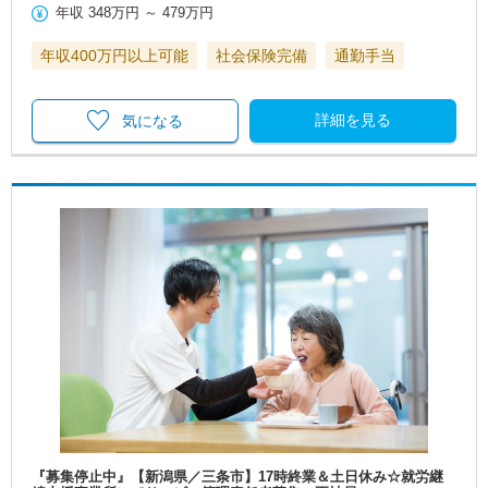
年収
348万円
～
479万円
年収400万円以上可能
社会保険完備
通勤手当
詳細を見る
気になる
『募集停止中』【新潟県／三条市】17時終業＆土日休み☆就労継