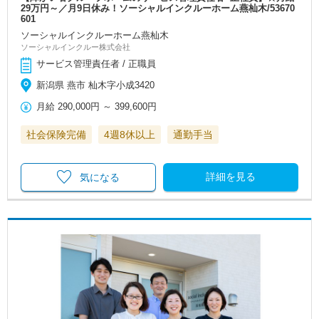
29万円～／月9日休み！ソーシャルインクルーホーム燕杣木/53670
601
ソーシャルインクルーホーム燕杣木
ソーシャルインクルー株式会社
サービス管理責任者 / 正職員
新潟県 燕市 杣木字小成3420
月給
290,000円
～
399,600円
社会保険完備
4週8休以上
通勤手当
詳細を見る
気になる