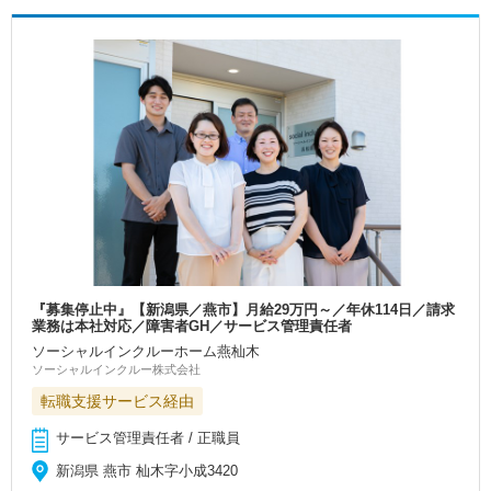
『募集停止中』【新潟県／燕市】月給29万円～／年休114日／請求
業務は本社対応／障害者GH／サービス管理責任者
ソーシャルインクルーホーム燕杣木
ソーシャルインクルー株式会社
転職支援サービス経由
サービス管理責任者 / 正職員
新潟県 燕市 杣木字小成3420