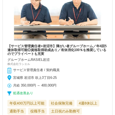
【サービス管理責任者×岩沼市】障がい者グループホーム／年4回5
連休取得可能◎資格取得助成あり／有休消化100％を推奨している
のでプライベートも充実
グループホームRASIEL岩沼
株式会社ラシエル
サービス管理責任者 / 契約職員
宮城県 岩沼市 吹上3丁目6-25
月給
350,000円
～
400,000円
処遇改善あり
年収400万円以上可能
社会保険完備
4週8休以上
通勤手当
役職手当
土日祝のみ勤務可