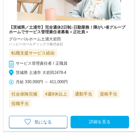
【茨城県／土浦市】完全週休2日制♪日勤業務！障がい者グループ
ホームでサービス管理責任者募集＜正社員＞
グローバルホーム土浦大岩田
ハッピーホールディングス株式会社
転職支援サービス経由
サービス管理責任者 / 正職員
茨城県 土浦市 大岩田2478-4
月給
330,000円
～
411,000円
社会保険完備
4週8休以上
通勤手当
資格手当
役職手当
詳細を見る
気になる