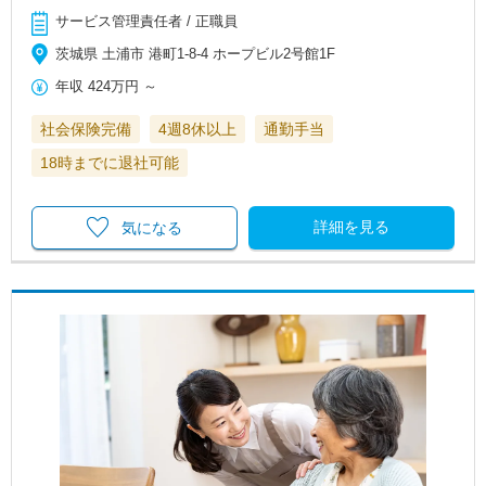
サービス管理責任者 / 正職員
茨城県 土浦市 港町1-8-4 ホープビル2号館1F
年収
424万円
～
社会保険完備
4週8休以上
通勤手当
18時までに退社可能
詳細を見る
気になる