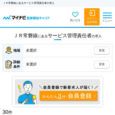
ＪＲ常磐線にあるサービス管理責任者の求人
ログイン
気になる
メニュー
会員登録
ＪＲ常磐線
サービス管理責任者
にある
の
求人
未選択
地域
変更
詳細
未選択
変更
条件
30
件