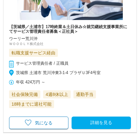
【茨城県／土浦市】17時終業＆土日休み☆就労継続支援事業所に
てサービス管理責任者募集＜正社員＞
ウーリー荒川沖
ＷＯＯＯＬＹ株式会社
転職支援サービス経由
サービス管理責任者 / 正職員
茨城県 土浦市 荒川沖東3-1-4 プラザＵ3F4号室
年収
424万円
～
社会保険完備
4週8休以上
通勤手当
18時までに退社可能
詳細を見る
気になる