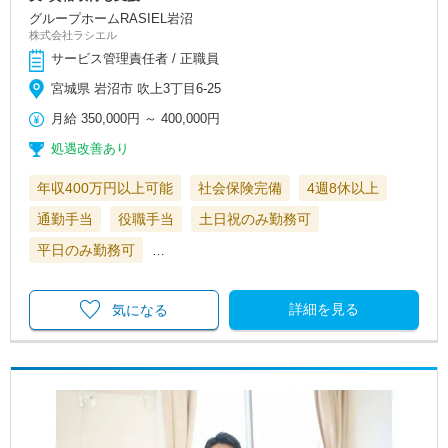
グループホームRASIEL岩沼
株式会社ラシエル
サービス管理責任者 / 正職員
宮城県 岩沼市 吹上3丁目6-25
月給
350,000円
～
400,000円
処遇改善あり
年収400万円以上可能
社会保険完備
4週8休以上
通勤手当
役職手当
土日祝のみ勤務可
平日のみ勤務可
…
詳細を見る
気になる