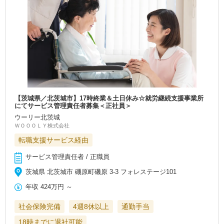
【茨城県／北茨城市】17時終業＆土日休み☆就労継続支援事業所
にてサービス管理責任者募集＜正社員＞
ウーリー北茨城
ＷＯＯＯＬＹ株式会社
転職支援サービス経由
サービス管理責任者 / 正職員
茨城県 北茨城市 磯原町磯原 3-3 フォレステージ101
年収
424万円
～
社会保険完備
4週8休以上
通勤手当
18時までに退社可能