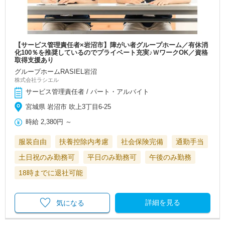
【サービス管理責任者×岩沼市】障がい者グループホーム／有休消
化100％を推奨しているのでプライベート充実♪ＷワークOK／資格
取得支援あり
グループホームRASIEL岩沼
株式会社ラシエル
サービス管理責任者 / パート・アルバイト
宮城県 岩沼市 吹上3丁目6-25
時給
2,380円
～
服装自由
扶養控除内考慮
社会保険完備
通勤手当
土日祝のみ勤務可
平日のみ勤務可
午後のみ勤務
18時までに退社可能
詳細を見る
気になる